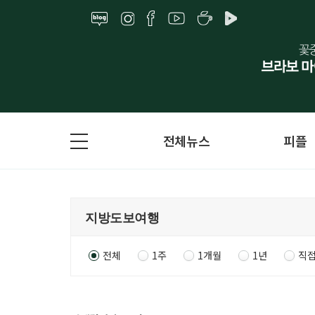
전체뉴스
피플
전체
1주
1개월
1년
직