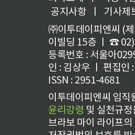
공지사항
ㅣ
기사제
㈜이투데이피엔씨 (제호
이빌딩 15층 ㅣ ☎ 02)
등록번호 : 서울아02992
인 : 김상우 ㅣ 편집인
ISSN : 2951-4681
이투데이피엔씨 임직원
윤리강령
및 실천규정을
브라보 마이 라이프의
저작권법의 보호를 받