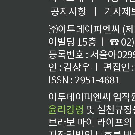
공지사항
ㅣ
기사제
㈜이투데이피엔씨 (제호
이빌딩 15층 ㅣ ☎ 02)
등록번호 : 서울아02992
인 : 김상우 ㅣ 편집인
ISSN : 2951-4681
이투데이피엔씨 임직원
윤리강령
및 실천규정을
브라보 마이 라이프의
저작권법의 보호를 받