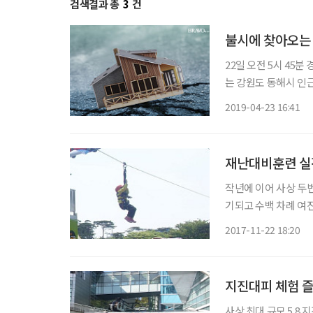
검색결과 총
3
건
불시에 찾아오는 
22일 오전 5시 45분
는 강원도 동해시 인근
지진을 체감했다는 소
2019-04-23 16:41
어날지 모르는 지진, 
재난대비훈련 
작년에 이어 사상 두번
기되고 수백 차례 여
모은다. ‘재난방송’이
2017-11-22 18:20
지진대피 체험 
사상 최대 규모 5.8