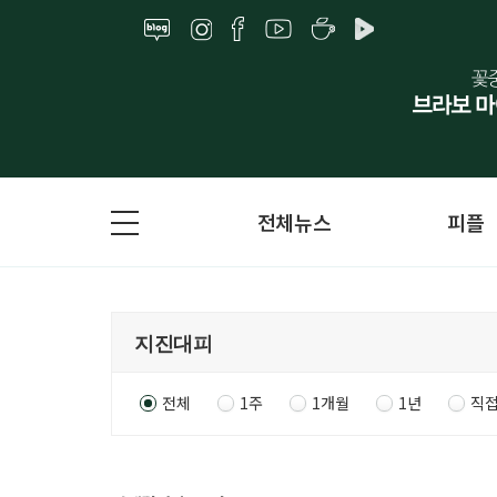
전체뉴스
피플
전체
1주
1개월
1년
직