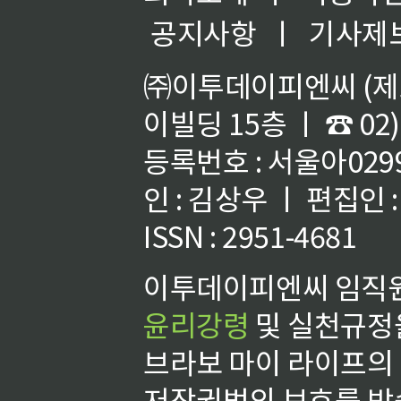
공지사항
ㅣ
기사제
㈜이투데이피엔씨 (제호
이빌딩 15층 ㅣ ☎ 02)
등록번호 : 서울아02992
인 : 김상우 ㅣ 편집인
ISSN : 2951-4681
이투데이피엔씨 임직원
윤리강령
및 실천규정을
브라보 마이 라이프의
저작권법의 보호를 받