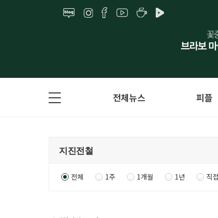
전체뉴스
피플
전체
1주
1개월
1년
직