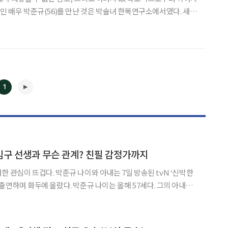
장인 배우 박준규(56)를 만난 것은 박술녀 한복연구소에서였다. 새해
아내 진송아 씨, 장모(정갑숙), 어머니(김용숙)와 함께 한복 나들이
장에서 가족들을 대하며 보여줬던 즐거운 모습은 정말 인상
1
◀
▶
김구 선생과 무슨 관계? 친필 감정가까지
이와 아내는 7일 방송된 tvN ‘신박한
출연하며 화두에 올랐다. 박준규 나이는 올해 57세다. 그의 아내는
공간은 가족들의 감동을 불러일으킬 만큼 깜