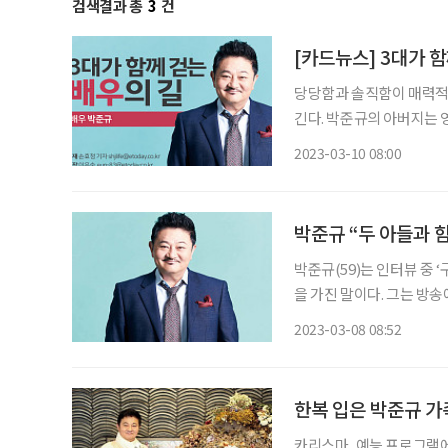
검색결과 총
3
건
[카드뉴스] 3대가 
당당함과 솔직함이 매력적인
긴다. 박준규의 아버지는 영화 ‘용팔이’ 시리즈로 알려진 배우 故 박노식이다. 두 아들 박종찬
2023-03-10 08:00
박준규 “두 아들과 함
박준규(59)는 인터뷰 중 
을 가진 말이다. 그는 방송
여’ 과장하지 않는다. 그
2023-03-08 08:52
한복 입은 박준규 가
카리스마, 예능 프로그램에