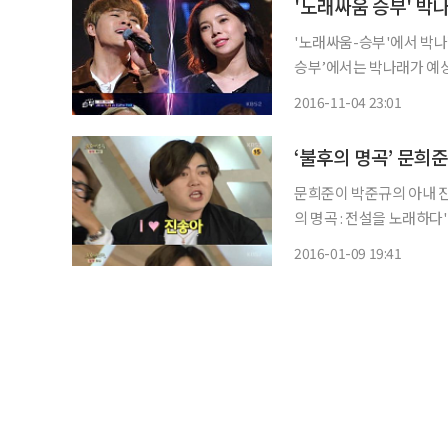
'노래싸움 승부' 박나
'노래싸움-승부'에서 박나래가 발군의 
승부’에서는 박나래가 예상 외의(?
은 가수 뺨치는 가창력으로
2016-11-04 23:01
문희준이 박준규의 아내 진송아에게 빠졌다. 9일 오후 
의 명곡 : 전설을 노래하다'
송에 출연한 박준규·진송아 
2016-01-09 19:41
가 유쾌한 무대를 선보이자