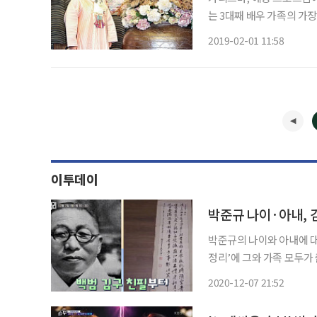
는 3대째 배우 가족의 가
를 맞이해 생애 처음 그가 
2019-02-01 11:58
를 한 자리였다. 촬영 현
이투데이
박준규 나이·아내, 
박준규의 나이와 아내에 대한 관심이 뜨겁다. 박준규 나
정리’에 그와 가족 모두가 
연극배우 출신 진송아다. 박준규와 진송아는 시어머니와 두 아들, 총 3대가 모여 살고 있는 집
2020-12-07 21:52
을 공개했다. 어수선했던 