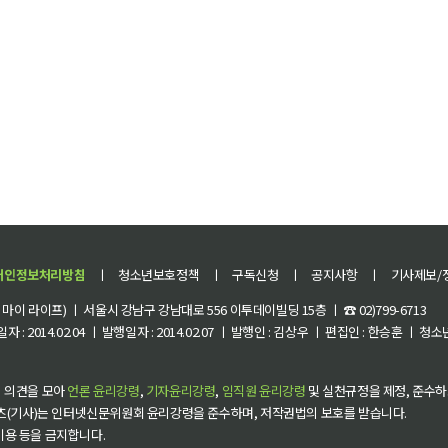
개인정보처리방침
ㅣ
청소년보호정책
ㅣ
구독신청
ㅣ
공지사항
ㅣ
기사제보/
이 라이프) ㅣ 서울시 강남구 강남대로 556 이투데이빌딩 15층 ㅣ ☎ 02)799-6713
 : 2014.02.04 ㅣ 발행일자 : 2014.02.07 ㅣ 발행인 : 김상우 ㅣ 편집인 : 한승훈 ㅣ
 의견을 모아
언론 윤리강령
,
기자윤리강령
,
임직원 윤리강령
및 실천규정을 제정, 준수하
츠(기사)는 인터넷신문위원회 윤리강령을 준수하며, 저작권법의 보호를 받습니다.
 이용 등을 금지합니다.