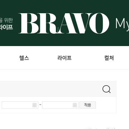
헬스
라이프
컬처
~
적용