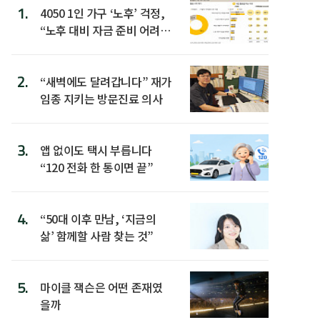
1.
4050 1인 가구 ‘노후’ 걱정,
“노후 대비 자금 준비 어려
워”
2.
“새벽에도 달려갑니다” 재가
임종 지키는 방문진료 의사
3.
앱 없이도 택시 부릅니다
“120 전화 한 통이면 끝”
4.
“50대 이후 만남, ‘지금의
삶’ 함께할 사람 찾는 것”
5.
마이클 잭슨은 어떤 존재였
을까