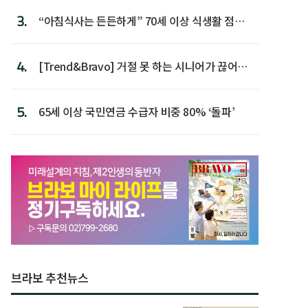
3.
“아침식사는 든든하게” 70세 이상 식생활 점수
가장 높아
4.
[Trend&Bravo] 거절 못 하는 시니어가 끊어야
할 행동 5
5.
65세 이상 국민연금 수급자 비중 80% ‘돌파’
브라보 추천뉴스