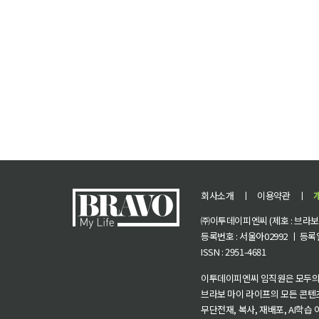
회사소개
ㅣ
이용약관
ㅣ
㈜이투데이피엔씨 (제호 : 브라보 마
등록번호 : 서울아02992 ㅣ 등록일자
ISSN : 2951-4681
이투데이피엔씨 임직원은 모두의
브라보 마이 라이프의 모든 콘텐
무단전재, 복사, 재배포, AI학습