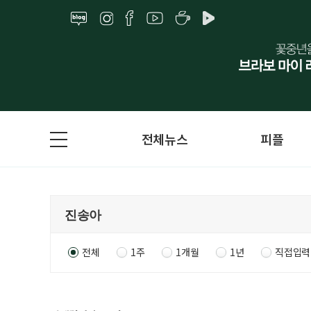
전체뉴스
피플
전체
1주
1개월
1년
직접입력