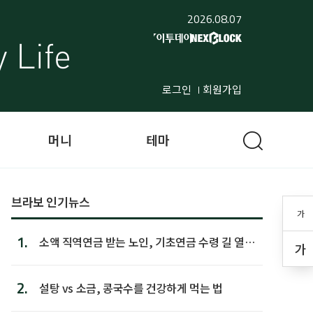
2026.08.07
로그인
회원가입
머니
테마
브라보 인기뉴스
가
1.
소액 직역연금 받는 노인, 기초연금 수령 길 열린
가
다
2.
설탕 vs 소금, 콩국수를 건강하게 먹는 법