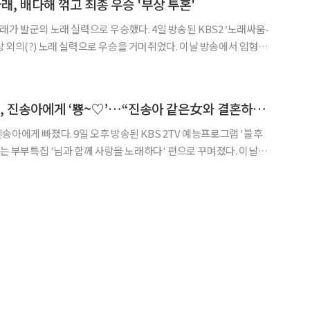
래, 배다해 꺾고 최종 우승 '부상 투혼'
노래 실력으로 우승했다. 4일 방송된 KBS2 ‘노래싸움-
) 노래 실력으로 우승을 거머쥐었다. 이날 방송에서 임형준
 좌중을 놀라게 했다. 반면 임형준에게 지목당해 아쉽게 패배한 김
지민은 음정은 불안했지만 깨끗하고 순수한 목소리를 과시했다. 또한 박종찬
‘불후의 명곡’ 문희준, 진송아에게 ‘뿅~♡’…“진송아 같은女와 결혼하고파”
방송된 KBS 2TV 예능프로그램 '불후
는 부부특집 '님과 함께 사랑을 노래하다' 편으로 꾸며졌다. 이날 방
부부는 나훈아의 '사랑'과 임상아의 '뮤지컬'을 선곡했다. 진송아
 문희준은 "오늘부터 이상형이 바뀌었다.