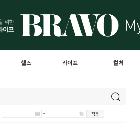
헬스
라이프
컬처
~
적용