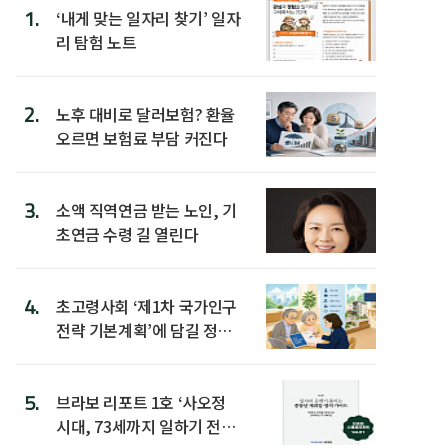
1.
‘내게 맞는 일자리 찾기’ 일자
리 탐험 노트
2.
노후 대비로 달러보험? 환율
오르면 보험료 부담 커진다
3.
소액 직역연금 받는 노인, 기
초연금 수령 길 열린다
4.
초고령사회 ‘제1차 국가인구
전략 기본계획’에 담길 정책
은
5.
브라보 리포트 1호 ‘사오정
시대, 73세까지 일하기 전략’