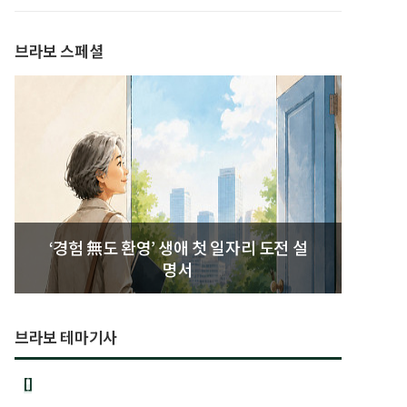
발간
브라보 스페셜
‘경험 無도 환영’ 생애 첫 일자리 도전 설
명서
브라보 테마기사
[]