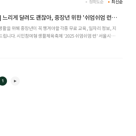
정확도순
최신순
[중장년 필독 정보통] 느리게 달려도 괜찮아, 중장년 위한 '쉬엄쉬엄 런' 개최 外
생활을 위해 중장년이 꼭 챙겨야할 각종 무료 교육, 일자리 정보, 지
5 쉬엄쉬엄 런' 서울시는
공원 평화광장 일대에서 ‘2025 서울 쉬엄쉬엄 런’을 개최한다. 평화
~별자리광장~메트로폴리스길~구름다리~
1
◀
▶