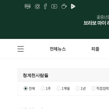
전체뉴스
피플
전체
1주
1개월
1년
직접입력