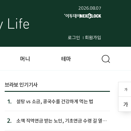
2026.08.07
로그인
회원가입
머니
테마
브라보 인기기사
가
1.
설탕 vs 소금, 콩국수를 건강하게 먹는 법
가
2.
소액 직역연금 받는 노인, 기초연금 수령 길 열린
다