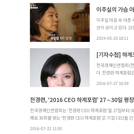
이주실의 가슴 아
이주실 마음 속 아픈 사연 이주실
선이 모이고 있다. 23일 방송된 KBS1 '아침마당'에서는 배우 이주실이 초대 손님으로 등장해
시청자 앞에 섰다. 이
2019-05-23 10:11
다', '짝패' 등에 
[기자수첩] 하계
전국경제인연합회(전경
다. 전경련 하계포럼은
제·산업계 이슈를 논의하
2016-07-27 10:39
경제 발전의 중심축 
전경련, ‘2016 CEO 하계포럼’ 27∼30일 평
전국경제인연합회는 ‘전경련 CEO 하계포럼’을 27일부터 3
해로 30회를 맞는 ‘전경련 CEO 하계포럼’은 기업 CEO들
화와 기회, 新 나는 대한민국’을 주제로 4차 산업혁명을 대
2016-07-21 11:00