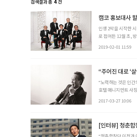
검색결과 총
4
건
캠코 홍보대사 할
인생 2막을 시작한 
로 접어든 12월 초,
있으면 3~4회 연습
2019-02-01 11:59
“노력하는 것은 인간의
호텔 매니지먼트 사장
입관 없이 듣는다면 달
2017-03-27 10:06
급호텔이 갑자기 호젓
[인터뷰] 청춘합
“청춘합창단 이전과 