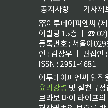
공지사항
ㅣ
기사제
㈜이투데이피엔씨 (제호
이빌딩 15층 ㅣ ☎ 02)
등록번호 : 서울아02992
인 : 김상우 ㅣ 편집인
ISSN : 2951-4681
이투데이피엔씨 임직원
윤리강령
및 실천규정을
브라보 마이 라이프의
저작권법의 보호를 받