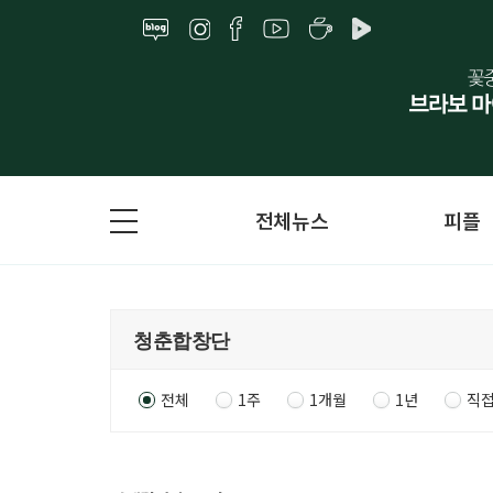
전체뉴스
피플
전체
1주
1개월
1년
직