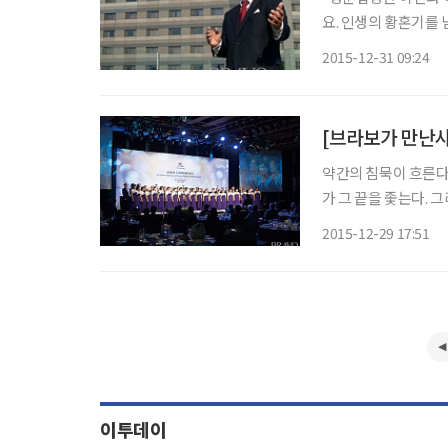
요. 인생의 황혼기를 
되어 준 사건이었습니
2015-12-31 09:24
공한 인생을 살아온 
[브라보가 만난사
약간의 침묵이 흐른다
가 그 끝을 좇는다. 
작지도 않게, 속도는
2015-12-29 17:51
청중 사이를 쉴 새 
이투데이