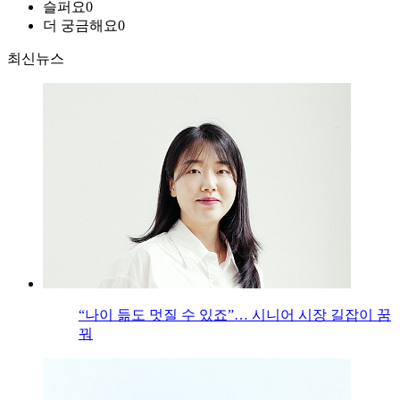
슬퍼요
0
더 궁금해요
0
최신뉴스
“나이 듦도 멋질 수 있죠”… 시니어 시장 길잡이 꿈
꿔