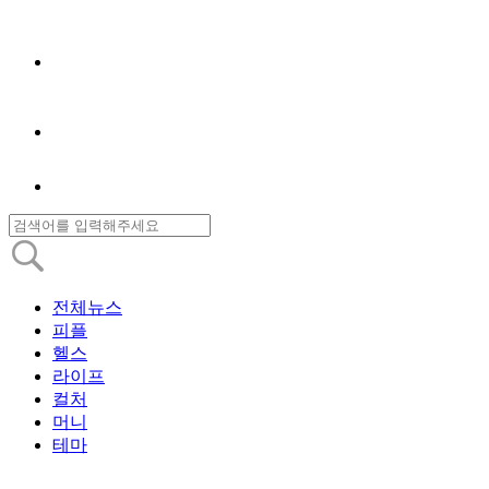
전체뉴스
피플
헬스
라이프
컬처
머니
테마