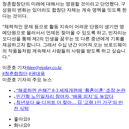
청춘합창단의 미래에 대해서는 영원할 것이라고 단언했다. 구
성원의 변화는 있더라도 합창단 자체는 계속 명맥을 잇도록 한
다는 것이다.
“체력적인 문제 등으로 활동 지속이 어려운 단원이 생기면 명
예단원으로 물러서서 언제든 찾아올 수 있도록 하고, 빈자리는
오디션을 통해 제2의 인생을 꿈꾸는 또 다른 중년에게 기회를
제공하고자 합니다. 그래서 수십 년간 이어져 오는 브로드웨이
의 작품들처럼 계속해서 사람들의 사랑을 받도록 하고 싶습니
다.”
이준호 기자
jhlee@etoday.co.kr
#청춘합창단
#권대욱
이준호 기자의 주요 뉴스
⌞
“해로하면 손해?” 8·3 세제개편에 ‘황혼이혼’ 조장 논란
⌞
민간형 노인일자리 참여자, ‘배움 의지’도 높았다
⌞
청년보다 술·디저트 더 찾아… 日 '고령 1인 가구'의 반
전 식탁
좋아요
0
화나요
0