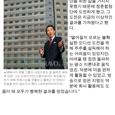
만을 위한 삶을 가지지
못했기 때문에 청춘합창
단에 도전하게 됐고, 그
도전은 지금의 이상적인
결과를 가져왔다고 했
다.
“떨어질지 모르는 불확
실한 오디션 도전을 위
해 주주를 설득해야 하
는 어려움이 있었지만,
어려울 땐 정면 돌파하
는 평소 지론대로 움직
였죠. 덕분에 마음 편하
▲앰배서더 호텔 그룹의 사장으로도 잘 알려진 권대
게 활동할 수 있었고, 방
욱 단장. 그는 단장이지만 단원으로서도 최선을 다
하기 위해 주위시선을 무릅쓰고 출퇴근 차 안에서
송으로 얻은 지명도 덕
연습을 쉬지 않는다고 했다. (브라보마이라이프)
분에 회사 활동에도 도
움이 돼 모두가 행복한 결과를 얻었습니다.”