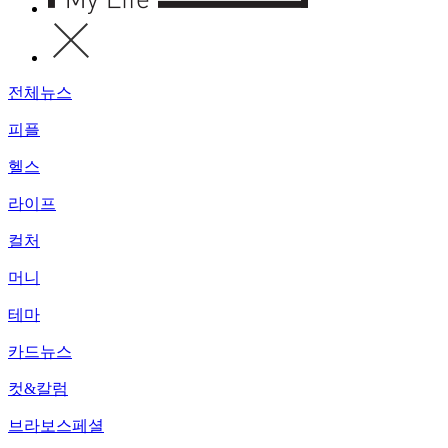
전체뉴스
피플
헬스
라이프
컬처
머니
테마
카드뉴스
컷&칼럼
브라보스페셜