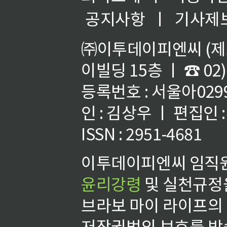
공지사항
ㅣ
기사제
㈜이투데이피엔씨 (제호
이빌딩 15층 ㅣ ☎ 02)
등록번호 : 서울아02992
인 : 김상우 ㅣ 편집인
ISSN : 2951-4681
이투데이피엔씨 임직원
윤리강령
및 실천규정을
브라보 마이 라이프의
저작권법의 보호를 받