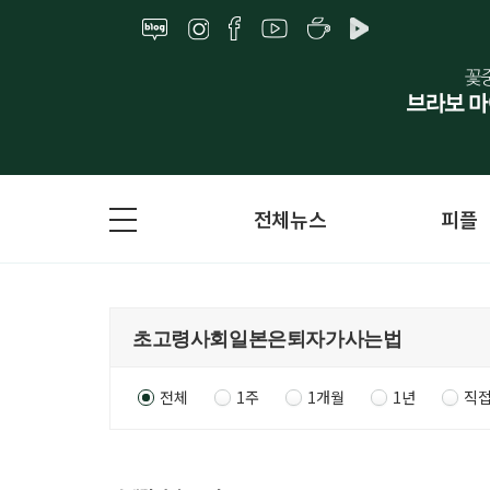
전체뉴스
피플
전체
1주
1개월
1년
직