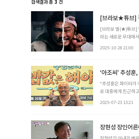
검색결과 총
3
건
[브라보★튜브] 
[브라보 별(★)튜브]
라는 새로운 무대에서
비’로 사랑받는 이유
2025-10-28 21:00
움으로 확장할 수 있는
‘아조씨’ 추성훈
“추성훈은 파이터가 아
로 대중에게 친근하고
동의 땀을 흘리는 모습을 보여준다. 서울시 영등포구 IFC
2025-07-23 13:21
능 프로그램 ‘추성훈
장현성 장인어른이
장현성의 아내가 배우 양택조의 딸인