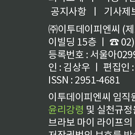
공지사항
ㅣ
기사제
㈜이투데이피엔씨 (제호
이빌딩 15층 ㅣ ☎ 02)
등록번호 : 서울아02992
인 : 김상우 ㅣ 편집인
ISSN : 2951-4681
이투데이피엔씨 임직원
윤리강령
및 실천규정을
브라보 마이 라이프의
저작권법의 보호를 받