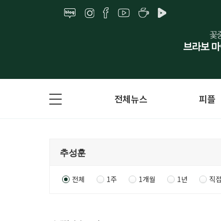
전체뉴스
피플
전체
1주
1개월
1년
직