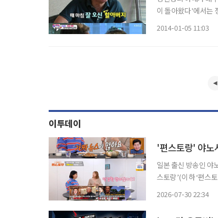
이 돌아왔다'에서는 
보는 광경이 방영됐다. 장현성이 저녁 식사 준비를 하고 있을때 초인종이 울렸고 장현성
2014-01-05 11:03
이투데이
'편스토랑' 야노
일본 출신 방송인 야노 시호와 이혼설을
스토랑’(이하 ‘편스토
접하는 야노시호의 모습이 공개됐다. 이날 야노시호는
2026-07-30 22:34
가 너무 많다. 이혼