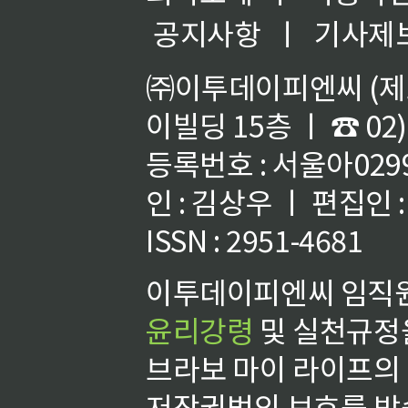
공지사항
ㅣ
기사제
㈜이투데이피엔씨 (제호
이빌딩 15층 ㅣ ☎ 02)
등록번호 : 서울아02992
인 : 김상우 ㅣ 편집인
ISSN : 2951-4681
이투데이피엔씨 임직원
윤리강령
및 실천규정을
브라보 마이 라이프의
저작권법의 보호를 받