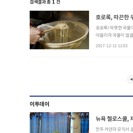
검색결과 총
1
건
호로록, 따끈한 
호로록! 따뜻한 국물이
아올리자 국물이 얼굴
삼키면 그저 행복할 뿐
2017-12-11 11:03
덴’은 JTBC 에서 
이투데이
뉴욕 첼로스쿨, 
전주 카덴자 뮤직서 