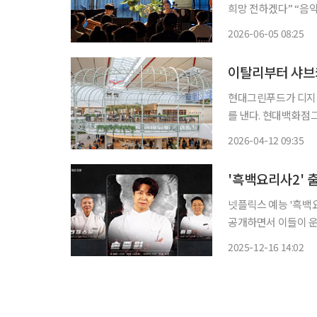
희망 전하겠다” “음악은 사랑의 언어라는 말처럼, 이번 연주회가 관객들의 마음에 따뜻한 위
로로 전해졌기를 바랍니다.” 김연재 뉴욕 첼로스쿨 디렉터는 제3회 
2026-06-05 08:25
현대그린푸드가 디지털
를 낸다. 현대백화점그룹 계열 종합식품기업 현대그린푸드는 실시간 레스토랑 예약 플랫폼
‘캐치테이블’ 내에 자
2026-04-12 09:35
다고
'흑백요리사2' 출
넷플릭스 예능 '흑백요
공개하면서 이들이 운
스타 셰프부터 대한민
2025-12-16 14:02