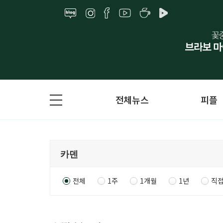
전체뉴스
피플
전체
1주
1개월
1년
직