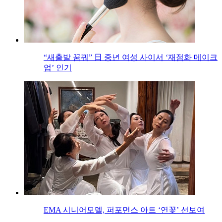
“새출발 꿈꿔” 日 중년 여성 사이서 ‘재점화 메이크
업’ 인기
EMA 시니어모델, 퍼포먼스 아트 ‘연꽃’ 선보여