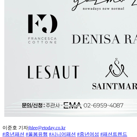
이준호 기자
jhlee@etoday.co.kr
#중년패션
#올봄유행
#시니어패션
#중년여성
#패션트렌드