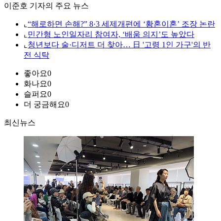
이준호 기자의 주요 뉴스
⌞
“해로하면 손해?” 8·3 세제개편에 ‘황혼이혼’ 조장 논란
⌞
민간형 노인일자리 참여자, ‘배움 의지’도 높았다
⌞
청년보다 술·디저트 더 찾아… 日 '고령 1인 가구'의 반
전 식탁
좋아요
0
화나요
0
슬퍼요
0
더 궁금해요
0
최신뉴스