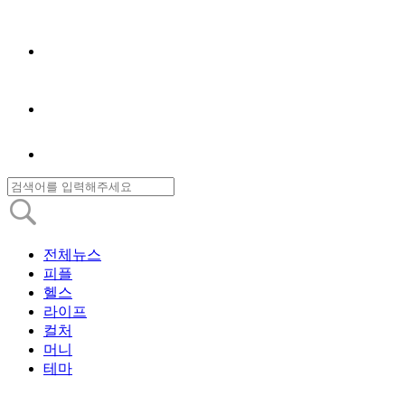
전체뉴스
피플
헬스
라이프
컬처
머니
테마