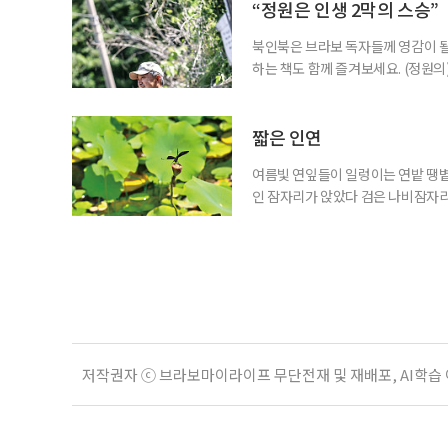
만 봐도 기대되는 작품이다. ‘보헤미안
“정원은 인생 2막의 스승”
북인북은 브라보 독자들께 영감이 될
하는 책도 함께 즐겨보세요. (정원의
우리는 의자를 들고 정원을 떠돈다.
늦가을에는 정원 한가운데로 나아간다
리스가 화려한 얼굴을 내밀면 그 앞으로
짧은 인연
여름빛 연잎들이 일렁이는 연밭 땡볕
인 잠자리가 앉았다 검은 나비잠자리
아 한여름을 잠시 쉬었다 간다
저작권자 ⓒ 브라보마이라이프 무단전재 및 재배포, AI학습