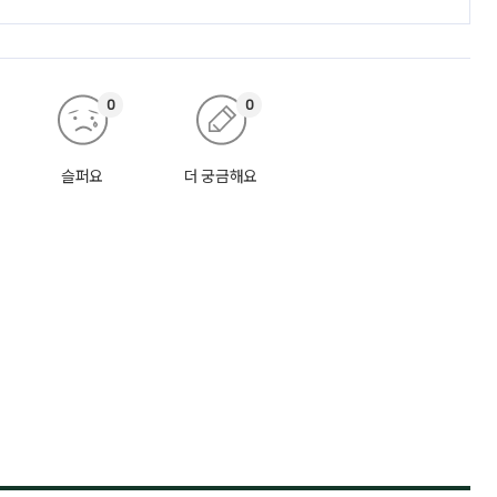
0
0
슬퍼요
더 궁금해요