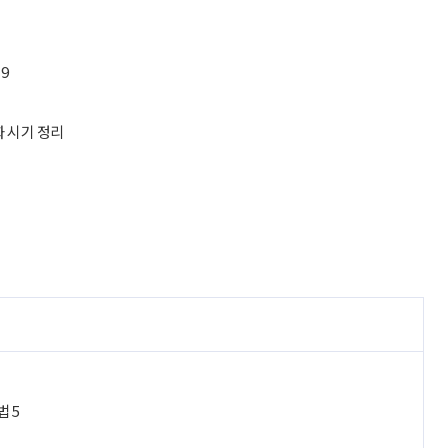
9
리
화 시기 정리
법 5