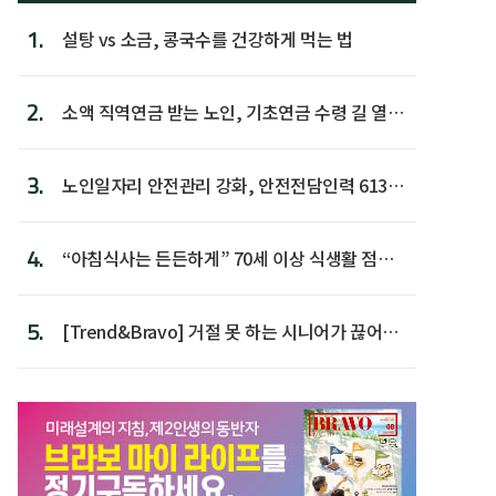
1.
설탕 vs 소금, 콩국수를 건강하게 먹는 법
2.
소액 직역연금 받는 노인, 기초연금 수령 길 열린
다
3.
노인일자리 안전관리 강화, 안전전담인력 613명
첫 배치
4.
“아침식사는 든든하게” 70세 이상 식생활 점수
가장 높아
5.
[Trend&Bravo] 거절 못 하는 시니어가 끊어야
할 행동 5