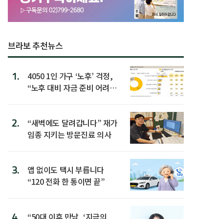
브라보 추천뉴스
1.
4050 1인 가구 ‘노후’ 걱정,
“노후 대비 자금 준비 어려
워”
2.
“새벽에도 달려갑니다” 재가
임종 지키는 방문진료 의사
3.
앱 없이도 택시 부릅니다
“120 전화 한 통이면 끝”
4.
“50대 이후 만남, ‘지금의