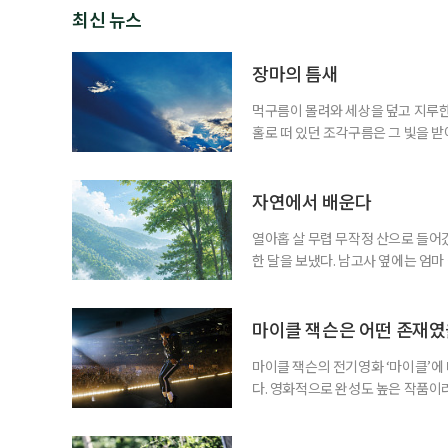
최신 뉴스
장마의 틈새
먹구름이 몰려와 세상을 덮고 지루한
홀로 떠 있던 조각구름은 그 빛을 
희망을 비춘다
자연에서 배운다
열아홉 살 무렵 무작정 산으로 들어갔
한 달을 보냈다. 남고사 옆에는 엄마
게 산은 내 사정을 묻지 않았다. 불
가 내려앉고, 낮에는 새가 울고, 밤
람의 눈길이 없는 곳에서 비로소 나는
마이클 잭슨은 어떤 존재
마이클 잭슨의 전기영화 ‘마이클’에
다. 영화적으로 완성도 높은 작품이
들기에 충분했다는 뜻이다. 누구나 마
전부터 세간의 관심을 끌어모았다. 