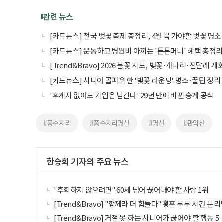
관련 뉴스
[카드뉴스] 전국 벚꽃 축제 총정리, 4월 꼭 가야할 벚꽃 명소 
[카드뉴스] 운동하고 병원비 아끼는 '튼튼머니' 혜택 총정
[Trend&Bravo] 2026 봄꽃 지도, 벚꽃·개나리·진달래 개
[카드뉴스] 시니어 골퍼 위한 '벚꽃 라운딩' 명소·꿀팁 정리
'후계자 없어도 기업은 남긴다' 29년 만에 바뀐 승계 공식
#풍수지리
#풍수지리명산
#명산
#관악산
한승희 기자의 주요 뉴스
"후회하지 않으려면" 60세 넘어 끊어내야 할 사람 1위
[Trend&Bravo] "함께라 더 힘들다" 황혼 부부 시간 분리
[Trend&Bravo] 거절 못 하는 시니어가 끊어야 할 행동 5