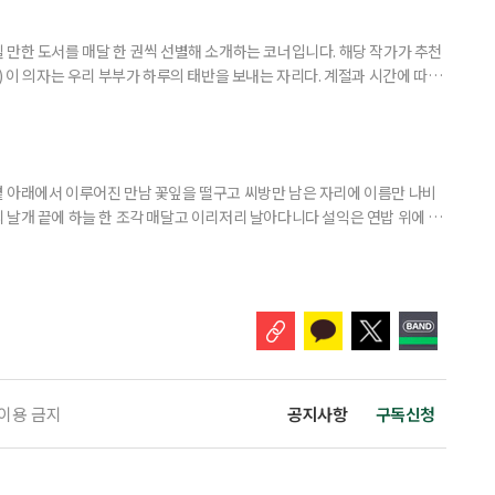
 랩소디’는 2018년 개봉 당시 무려 990만 관객을 동원했다. 싱어
 만한 도서를 매달 한 권씩 선별해 소개하는 코너입니다. 해당 작가가 추천
) 이 의자는 우리 부부가 하루의 태반을 보내는 자리다. 계절과 시간에 따라
 여름에는 따가운 햇살을 피해 복숭아나무 아래로 찾아들고, 햇볕이 따스한
. 봄의 장미 노발리스가 보랏빛 꽃을 피우면 그 곁으로, 초여름의 아마릴
 자리를 옮긴다. -‘꽃을 보다, 마음을 듣다’, 14~16p 은퇴
 아래에서 이루어진 만남 꽃잎을 떨구고 씨방만 남은 자리에 이름만 나비
 날개 끝에 하늘 한 조각 매달고 이리저리 날아다니다 설익은 연밥 위에 앉
 이용 금지
공지사항
구독신청