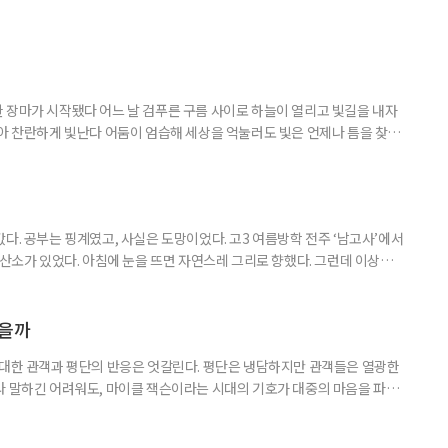
 장마가 시작됐다 어느 날 검푸른 구름 사이로 하늘이 열리고 빛길을 내자
받아 찬란하게 빛난다 어둠이 엄습해 세상을 억눌러도 빛은 언제나 틈을 찾아
다. 공부는 핑계였고, 사실은 도망이었다. 고3 여름방학 전주 ‘남고사’에서
 산소가 있었다. 아침에 눈을 뜨면 자연스레 그리로 향했다. 그런데 이상하
쌍하게 여기지도, 위로하려 하지도 않았다. 그냥 거기 있었다. 아침마다 안개
이면 아무 소리도 들리지 않았다. 그 무심함 앞에서 오히려 마음이 놓였다. 사
 나를 제대로 들여다볼 수 있었다. 산에서 보낸 한 달
였을까
 대한 관객과 평단의 반응은 엇갈린다. 평단은 냉담하지만 관객들은 열광한
라 말하긴 어려워도, 마이클 잭슨이라는 시대의 기호가 대중의 마음을 파고
이클 잭슨과의 추억 하나쯤 있다 5월 13일 개봉한 영화 ‘마이클’은 개봉
‘보헤미안 랩소디’ 제작진과 ‘팝의 황제 마이클 잭슨의 만남’이라는 슬로건