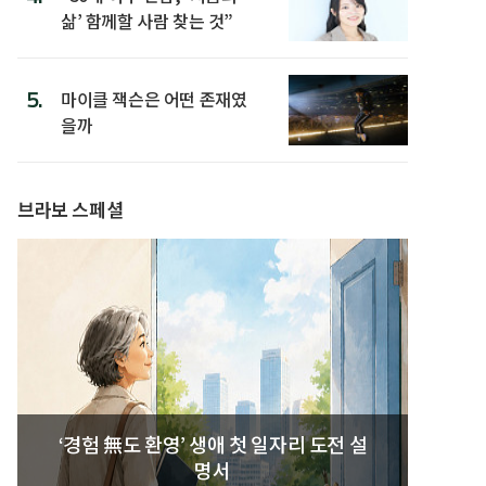
삶’ 함께할 사람 찾는 것”
5.
마이클 잭슨은 어떤 존재였
을까
브라보 스페셜
‘경험 無도 환영’ 생애 첫 일자리 도전 설
명서