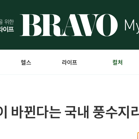
헬스
라이프
컬처
 운이 바뀐다는 국내 풍수지리