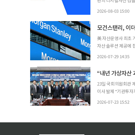
관의 디지털자산 컴플라
파트너십은 스테이블
2026-08-03 15:00
있는 금융기관의 자금
모건스탠리, 이더
美 자산운영사 최초 가
자산 솔루션 제공에 집중” 글로벌 투자사 모건스탠리가 가상자산 포트폴리오
국 코인텔레그래프는 
2026-07-29 14:35
상품(ETP)을 출시
“내년 가상자산 
23일 국회의원회관 
이사 발제 “기관투자
통제 유효성 검증으로 시장 확대해야” 디지털자산 시
2026-07-23 15:52
과 기관투자자가 함께