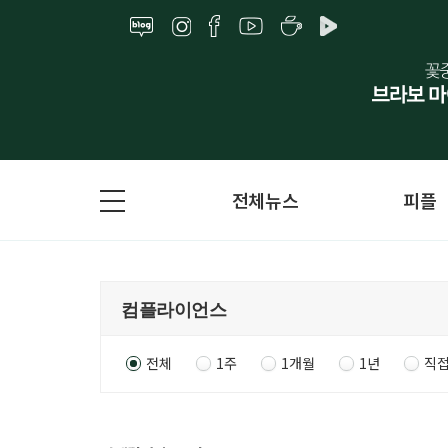
전체뉴스
피플
전체
1주
1개월
1년
직