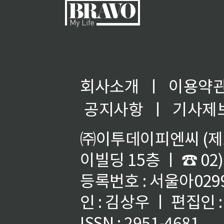
회사소개
ㅣ
이용약
공지사항
ㅣ
기사제
㈜이투데이피엔씨 (제호
이빌딩 15층 ㅣ ☎ 02)
등록번호 : 서울아02992
인 : 김상우 ㅣ 편집인
ISSN : 2951-4681