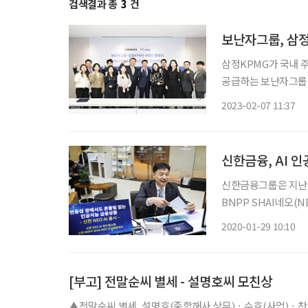
검색결과 총
3
건
보난자그룹, 삼
삼정KPMG가 국내 주
공급하는 보난자그룹과
전성 확보를 위한 솔루션 고도화에 나선다. 
2023-02-07 11:37
KPMG 본사에서 자
신한금융, AI 
신한금융그룹은 지난 
BNPP SHAI네오(
일 밝혔다. 신한금융
2020-01-29 10:10
가치를 제공하기 위해
[부고] 전말순씨 별세 - 설명호씨 모친상
▲전말순씨 별세, 설명호(종합해사 상무)ㆍ수호(사업)ㆍ찬