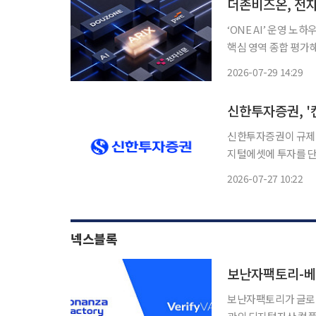
‘ONE AI’ 운영 
핵심 영역 종합 평가해
온이 전자신문, 삼일회
2026-07-29 14:29
신한투자증권, '
신한투자증권이 규제 
지털에셋에 투자를 단행하며
권은 신한벤처투자와 
2026-07-27 10:22
했다고 밝혔다. 이번 
넥스블록
보난자팩토리-베
보난자팩토리가 글로벌