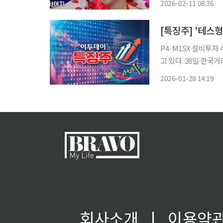
2026-02-11 08:36
라운드보다 무려 3배가
P4·M15X 설비투
고 있다. 28일 한국거래소에 따르면 오후 2시13분 테스는 전 거래일보다 16.34% 6만4800원
에 거래 중이다. 테스는 삼성전자의 평택 4공장(P4)과 SK하이닉스의 청주 M15X 등 주요 고
2026-01-28 14:19
객사의 신규 팹(Fab
회사소개
ㅣ
이용약