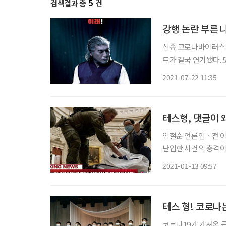
검색결과 총
5
건
강행 논란 부른 
신종 코로나바이러스 
트가 결국 연기됐다. 
앙재난안전대책본부(중
2021-07-22 11:35
22일 0시부터 다음
테스형, 댓글이 
임철순 언론인ㆍ전 이투데이 주필 트럼프 대통령을 지지하
난입한 사건의 충격이
물론 경찰과 시위대 여
2021-01-13 09:57
국도 별수 없구나, 우
테스 형! 코로나
코로나19가 가져온 큰