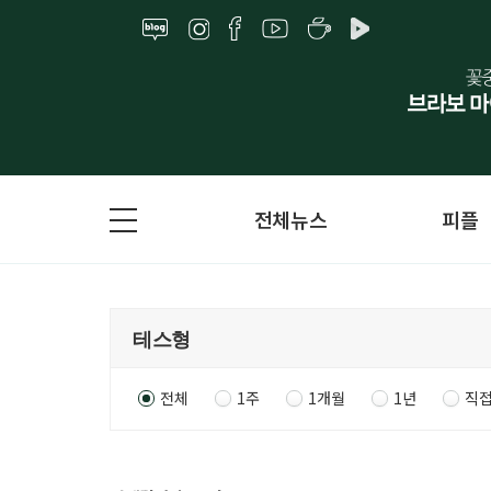
전체뉴스
피플
전체
1주
1개월
1년
직