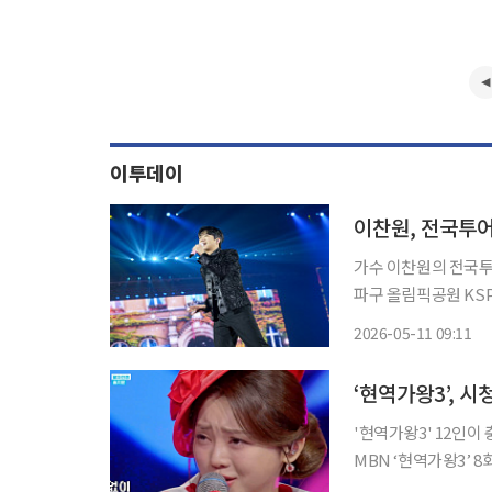
이투데이
이찬원, 전국투어
가수 이찬원의 전국투어 콘서
파구 올림픽공원 KSPO
하루]' 서울 앵콜 공연이 개최됐다. 이번 공연은 2024년 
2026-05-11 09:11
된 전국투어로, 이찬
‘현역가왕3’, 
'현역가왕3' 12인이 충
MBN ‘현역가왕3’ 
은 현역들의 본선 3차