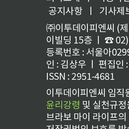
공지사항
ㅣ
기사제
㈜이투데이피엔씨 (제호
이빌딩 15층 ㅣ ☎ 02)
등록번호 : 서울아02992
인 : 김상우 ㅣ 편집인
ISSN : 2951-4681
이투데이피엔씨 임직원
윤리강령
및 실천규정을
브라보 마이 라이프의
저작권법의 보호를 받