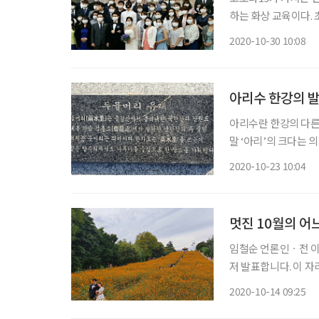
하는 화상 교육이다. 
게 접촉할 수 있다.
2020-10-30 10:08
다. 불과 10여 년 
아리수 한강의 
아리수란 한강의 다른
말 ‘아리’의 크다는 
으로 상표 등록해 쓰고
2020-10-23 10:04
훈아의 노래 제목이기
멋진 10월의 어
임철순 언론인ㆍ전 이투데이 주필 아아, 잠시 안내 말씀 드
저 발표합니다. 이 
니다. 먼저, ‘선구자
2020-10-14 09:25
넓은 벌 동쪽 끝으로