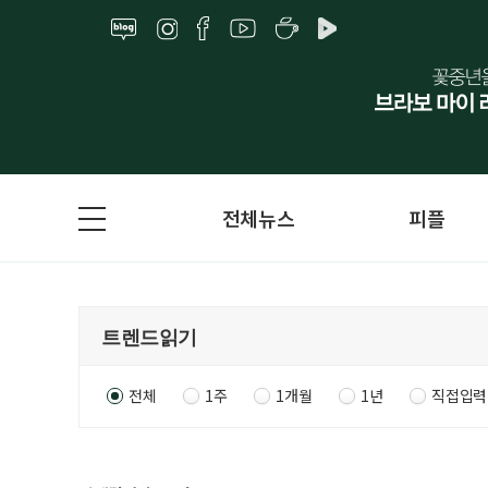
전체뉴스
피플
전체
1주
1개월
1년
직접입력