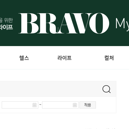
헬스
라이프
컬처
~
적용