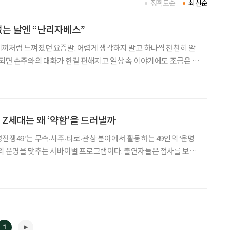
정확도순
최신순
없는 날엔 “난리자베스”
끼처럼 느껴졌던 요즘말. 어렵게 생각하지 말고 하나씩 천천히 알
 되면 손주와의 대화가 한결 편해지고 일상 속 이야기에도 조금은 젊
 집에 돌아왔더니 손주들이 놀다 간 거실은 장난감
 Z세대는 왜 ‘약함’을 드러낼까
전쟁49’는 무속‧사주‧타로‧관상 분야에서 활동하는 49인의 ‘운명
의 운명을 맞추는 서바이벌 프로그램이다. 출연자들은 점사를 보는
병력 등 가까운 이들에게도 말하지 못했던 삶의 굴곡을 털어 놓으
 끌었다. 시니어세대에게 익숙한 생존 공식은 ‘강한 자만이 살아남는다’
1