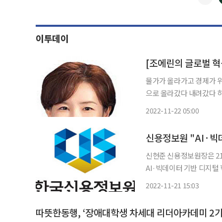
이투데이
[조에린의 글로벌 혁
물가가 올라가고 경제가 위
으로 올라갔다 내려갔다 
위축이 소비위축 행동으로 
2022-11-22 05:00
업활동 효율이 더욱 중요한
랜딩
신용정보원 "AI·빅
신현준 신용정보원장은 2
AI·빅데이터 기반 디지털 혁신
날 '금융데이터 콘퍼런스 2022' 개회사를 통해 "데이터를 더욱 가치 있게 이용하고 혁신적인
2022-11-21 15:03
부가가치를 창출해 내는 것
따뜻한동행, ‘장애대학생 차세대 리더아카데미 2기