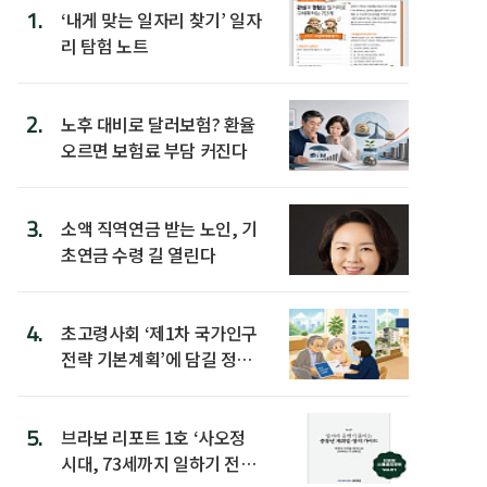
1.
‘내게 맞는 일자리 찾기’ 일자
리 탐험 노트
2.
노후 대비로 달러보험? 환율
오르면 보험료 부담 커진다
3.
소액 직역연금 받는 노인, 기
초연금 수령 길 열린다
4.
초고령사회 ‘제1차 국가인구
전략 기본계획’에 담길 정책
은
5.
브라보 리포트 1호 ‘사오정
시대, 73세까지 일하기 전략’