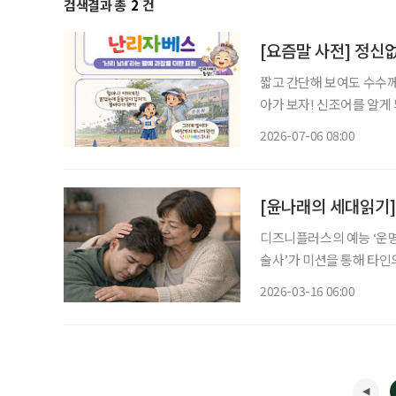
검색결과 총
2
건
[요즘말 사전] 정신
짧고 간단해 보여도 수수께
아가 보자! 신조어를 알게
은 기운이 더해진다. 아침부터 전화는 쉴 새 없이 울리고, 병원 예약 시간은 다가오는데 갑자
2026-07-06 08:00
기 비까지 쏟아진다. 겨우
[윤나래의 세대읽기]
디즈니플러스의 예능 ‘운명
술사’가 미션을 통해 타인
과정에서 가족사나 우울증 
2026-03-16 06:00
며 화제를