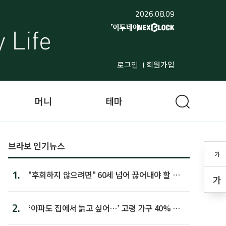
2026.08.09
로그인
회원가입
머니
테마
브라보 인기뉴스
가
1.
"후회하지 않으려면" 60세 넘어 끊어내야 할 사
가
람 1위
2.
‘아파도 집에서 늙고 싶어…’ 고령 가구 40% 노
후 주택이라 어...