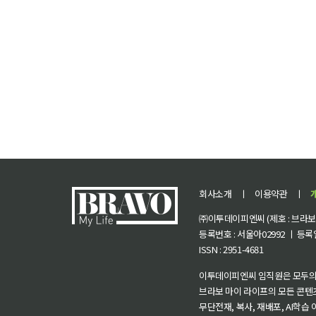
회사소개
ㅣ
이용약관
ㅣ
㈜이투데이피엔씨 (제호 : 브라보 마
등록번호 : 서울아02992 ㅣ 등록일자
ISSN : 2951-4681
이투데이피엔씨 임직원은 모두의
브라보 마이 라이프의 모든 콘텐
무단전재, 복사, 재배포, AI학습