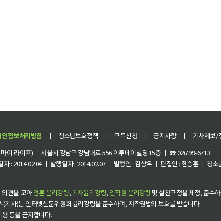
개인정보처리방침
ㅣ
청소년보호정책
ㅣ
구독신청
ㅣ
공지사항
ㅣ
기사제보/
이 라이프) ㅣ 서울시 강남구 강남대로 556 이투데이빌딩 15층 ㅣ ☎ 02)799-6713
 : 2014.02.04 ㅣ 발행일자 : 2014.02.07 ㅣ 발행인 : 김상우 ㅣ 편집인 : 한승훈 ㅣ
 의견을 모아
언론 윤리강령
,
기자윤리강령
,
임직원 윤리강령
및 실천규정을 제정, 준수하
츠(기사)는 인터넷신문위원회 윤리강령을 준수하며, 저작권법의 보호를 받습니다.
 이용 등을 금지합니다.