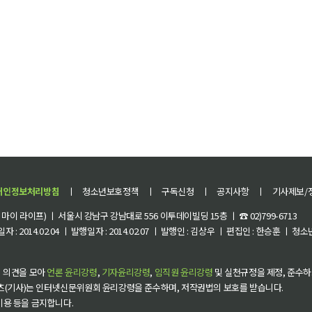
개인정보처리방침
ㅣ
청소년보호정책
ㅣ
구독신청
ㅣ
공지사항
ㅣ
기사제보/
이 라이프) ㅣ 서울시 강남구 강남대로 556 이투데이빌딩 15층 ㅣ ☎ 02)799-6713
 : 2014.02.04 ㅣ 발행일자 : 2014.02.07 ㅣ 발행인 : 김상우 ㅣ 편집인 : 한승훈 ㅣ
 의견을 모아
언론 윤리강령
,
기자윤리강령
,
임직원 윤리강령
및 실천규정을 제정, 준수하
츠(기사)는 인터넷신문위원회 윤리강령을 준수하며, 저작권법의 보호를 받습니다.
 이용 등을 금지합니다.