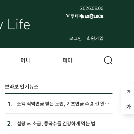
2026.08.06
로그인
회원가입
머니
테마
브라보 인기뉴스
가
1.
소액 직역연금 받는 노인, 기초연금 수령 길 열린
가
다
2.
설탕 vs 소금, 콩국수를 건강하게 먹는 법