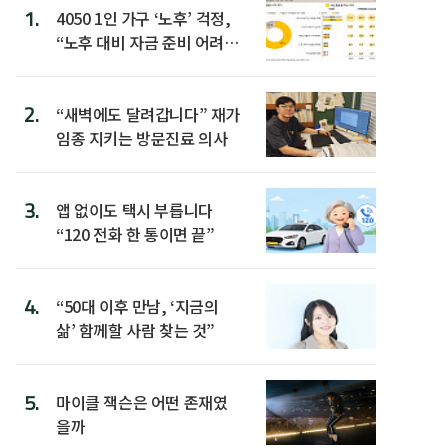
1.
4050 1인 가구 ‘노후’ 걱정,
“노후 대비 자금 준비 어려
워”
2.
“새벽에도 달려갑니다” 재가
임종 지키는 방문진료 의사
3.
앱 없이도 택시 부릅니다
“120 전화 한 통이면 끝”
4.
“50대 이후 만남, ‘지금의
삶’ 함께할 사람 찾는 것”
5.
마이클 잭슨은 어떤 존재였
을까