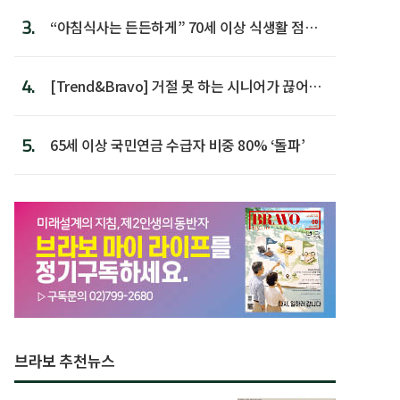
3.
“아침식사는 든든하게” 70세 이상 식생활 점수
가장 높아
4.
[Trend&Bravo] 거절 못 하는 시니어가 끊어야
할 행동 5
5.
65세 이상 국민연금 수급자 비중 80% ‘돌파’
브라보 추천뉴스