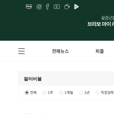
전체뉴스
피플
전체
1주
1개월
1년
직접입력