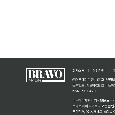
회사소개
ㅣ
이용약관
ㅣ
㈜이투데이피엔씨 (제호 : 브라보 마
등록번호 : 서울아02992 ㅣ 등록일자
ISSN : 2951-4681
이투데이피엔씨 임직원은 모두의
브라보 마이 라이프의 모든 콘텐
무단전재, 복사, 재배포, AI학습