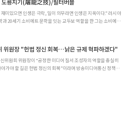
] 도룡지기(屠龍之技)/필터버블
문학과 20세기 소비에트 문학을 잇는 교두보 역할을 한 그는 소비에트
즘의 창시자’ 등으로 추앙받았다. 그의 책은 우리나라에서는 금서
머니가 혁명운동에 뛰어든 아들을 보고 혁명성을 각성
 위원장 "헌법 정신 회복…낡은 규제 혁파하겠다"
신위원회 위원장이 “공정한 미디어 질서 조성자의 역할을 충실히
나아가야 할 길은 헌법 정신의 회복”이라며 방송미디어통신 정책의
혁을 추진하겠다고 밝혔다. 19일 정부과천청사에서 진
 취임식에서 김 위원장은 “헌법 정신을 회복해야 표현의 자유와 공