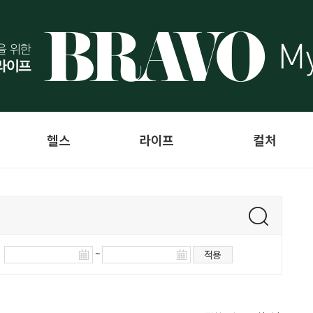
헬스
라이프
컬처
~
적용