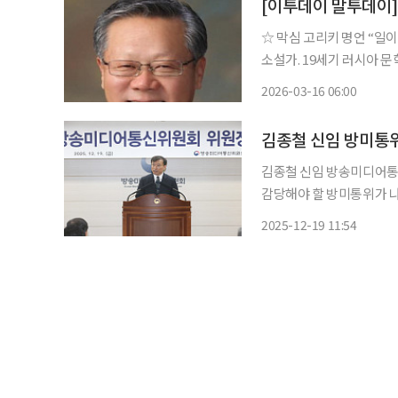
[이투데이 말투데이
☆ 막심 고리키 명언 “일이 재미있으면 인생은 극락, 일이 의무라면 인생은 지옥이다.” 러시아
소설가. 19세기 러시아 
시기에는 ‘사회주의 리얼리
2026-03-16 06:00
였다. 정치를 모르던 홀어
김종철 신임 방미통위
김종철 신임 방송미디어통
감당해야 할 방미통위가 
근본을 바로잡고 근원을 맑게 하는 개
2025-12-19 11:54
행된 신임 방미통위 위원장
공성