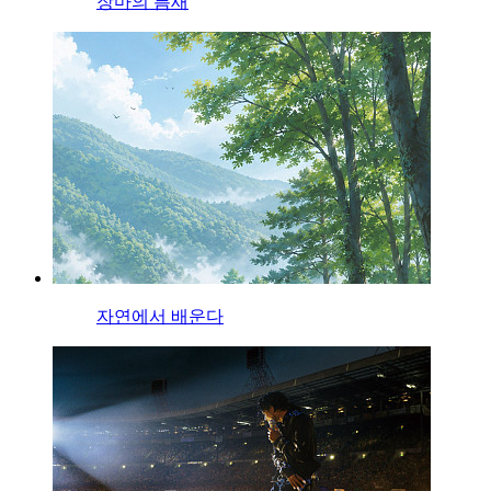
장마의 틈새
자연에서 배운다