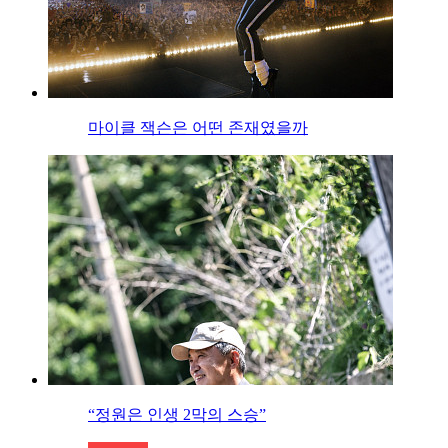
마이클 잭슨은 어떤 존재였을까
“정원은 인생 2막의 스승”