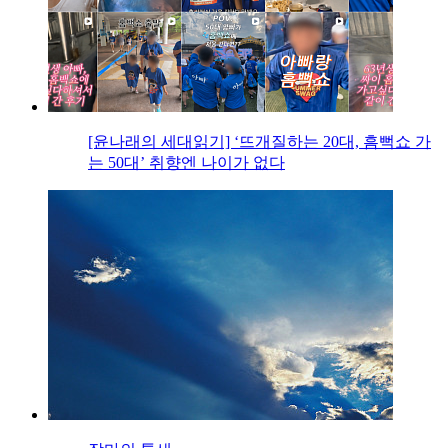
[윤나래의 세대읽기] ‘뜨개질하는 20대, 흠뻑쇼 가
는 50대’ 취향엔 나이가 없다