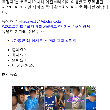
독경제’는 코로나19 사태 이전부터 이미 이용했고 주목받던
시장이며, 비대면 서비스 등이 활성화되며 더욱 확대될 전망이
다.
유영현 기자
redeye112@etoday.co.kr
#2021트렌드
#필터버블
#딥택트
#건기식
#구독경제
유영현 기자의 주요 뉴스
⌞
단종은 왜 현재로 소환돼 재해석될까
좋아요
0
화나요
0
슬퍼요
0
더 궁금해요
0
최신뉴스