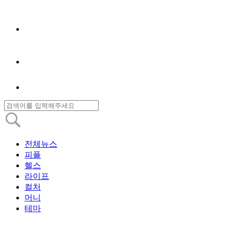
전체뉴스
피플
헬스
라이프
컬처
머니
테마