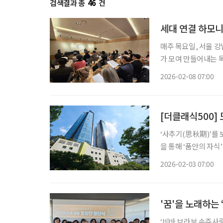
검색결과 총
46
건
세대 연결 하모니
매주 목요일, 서울 강
가 모여 만들어내는 
공간에는 설명하기 어
2026-02-08 07:00
장이다. ‘브라
[더클래식500]
‘사추기(思秋期)’를 
을 통해 ‘품안의 자식
별을 겪으며 혼자 서
2026-02-03 07:00
살아온 집에서 계속 생활하
'꿈'을 노래하는
‘비바 브라보 손주사