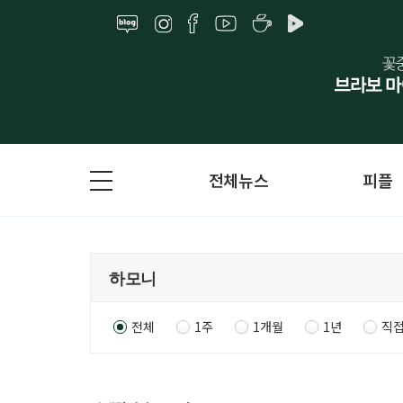
전체뉴스
피플
전체
1주
1개월
1년
직