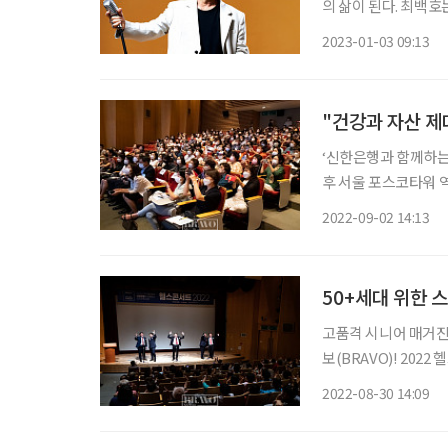
의 삶이 된다. 최백
품고 살았기에 그는 
2023-01-03 09:13
"건강과 자산 제
‘신한은행과 함께하는 브
후 서울 포스코타워 
는 이투데이피엔씨와 
2022-09-02 14:13
려움을 가진 중장년 
50+세대 위한 
고품격 시니어 매거진 ‘브라보
보(BRAVO)! 202
열린다. ‘브라보! 헬스콘서트’는 건강에 대한 막연한 두려움을 가진 중장년 세대에게 올바른
2022-08-30 14:09
건강정보를 제공하는 