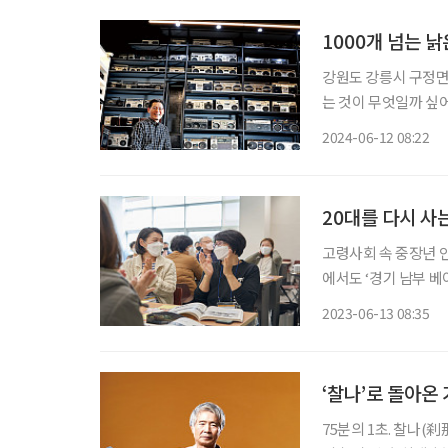
1000개 넘는 
강원도 강릉시 구정면
는 것이 무엇일까 싶어
도 달라 보이는 라디
2024-06-12 08:22
지만 라디오 박물관이
20대를 다시 사는
고령사회 속 중장년 
에서도 ‘경기 남부 
헌 등을 아우르는 생
2023-06-13 08:35
교 내에 위치해, 대
‘찰나’로 돌아온 
75분의 1초. 찰나(