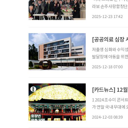
라보 손주사랑합창단 
운지에서 열렸다. 이
2025-12-23 17:42
호갑 사무국장의 진행
저출생 심화와 수익성
발달장애 아동을 위한
고 있다. 서울특별시
2025-12-18 07:00
는 소아의료 체계 속에
르는
[카드뉴스] 12
1 2024 조수미 콘서
가 연말 국내 무대에 
려줄 예정이다. 2 서울라이트 DDP: 카운트다운 ★12월 31일부터 1월1일까지 불꽃 쇼와 함께
2024-12-03 08:39
새해를 맞이할 수 있