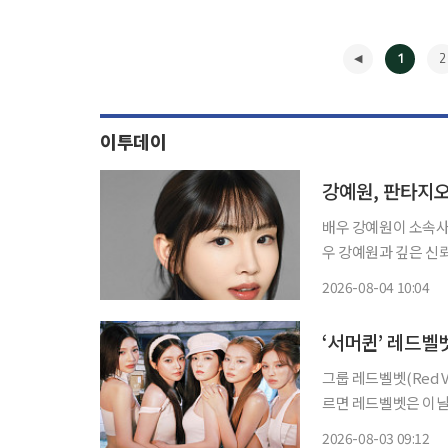
1
2
이투데이
강예원, 판타지오
배우 강예원이 소속사 판타
우 강예원과 깊은 신
휘할 수 있도록 적극적인 지원을
2026-08-04 10:04
필 사진도 공개됐다.
◀
그룹 레드벨벳(Red Velvet
르면 레드벨벳은 이날 오
이번 앨범은 레드벨벳의
2026-08-03 09:12