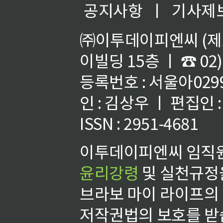
공지사항
ㅣ
기사제
㈜이투데이피엔씨 (제호
이빌딩 15층 ㅣ ☎ 02)
등록번호 : 서울아02992
인 : 김상우 ㅣ 편집인
ISSN : 2951-4681
이투데이피엔씨 임직원
윤리강령
및 실천규정을
브라보 마이 라이프의
저작권법의 보호를 받