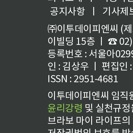
공지사항
ㅣ
기사제
㈜이투데이피엔씨 (제호
이빌딩 15층 ㅣ ☎ 02)
등록번호 : 서울아02992
인 : 김상우 ㅣ 편집인
ISSN : 2951-4681
이투데이피엔씨 임직원
윤리강령
및 실천규정을
브라보 마이 라이프의
저작권법의 보호를 받