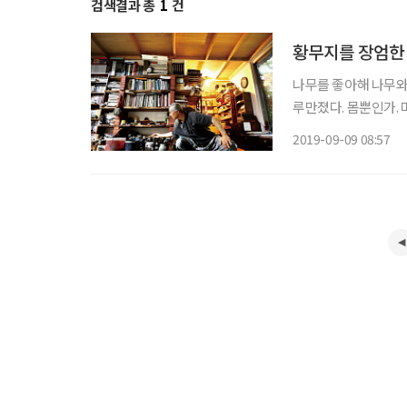
검색결과 총
1
건
황무지를 장엄한 
나무를 좋아해 나무와
루만졌다. 몸뿐인가.
숲으로 변했다. 거대
2019-09-09 08:57