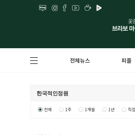
전체뉴스
피플
전체
1주
1개월
1년
직