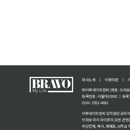
회사소개
ㅣ
이용약관
ㅣ
㈜이투데이피엔씨 (제호 : 브라보 마
등록번호 : 서울아02992 ㅣ 등록일자
ISSN : 2951-4681
이투데이피엔씨 임직원은 모두의
브라보 마이 라이프의 모든 콘텐
무단전재, 복사, 재배포, AI학습