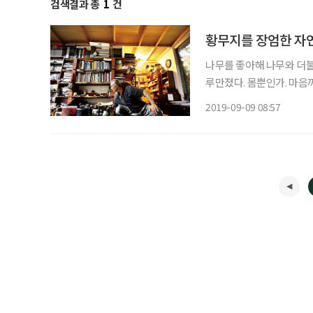
검색결과 총
1
건
황무지를 장엄한 자연
나무를 좋아해 나무와 더불
루만졌다. 몸뿐인가. 마음
숲으로 변했다. 거대한 정
2019-09-09 08:57