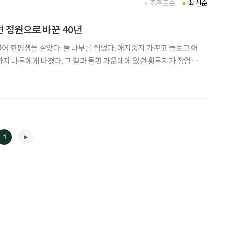
정확도순
최신순
 정원으로 바꾼 40년
어 한평생을 살았다. 늘 나무를 심었다. 애지중지 가꾸고 돌보고 어
까지 나무에게 바쳤다. 그 결과 들판 가운데에 있던 황무지가 장엄한
원이 태어났다. 들어보셨는가. 나주시 금천면에 있는 죽설헌(竹雪
軒)이다. 사건의 주인공은 한국화가 박태후(64). 사건? 그렇다,
1
◀
▶