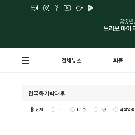
전체뉴스
피플
전체
1주
1개월
1년
직접입력