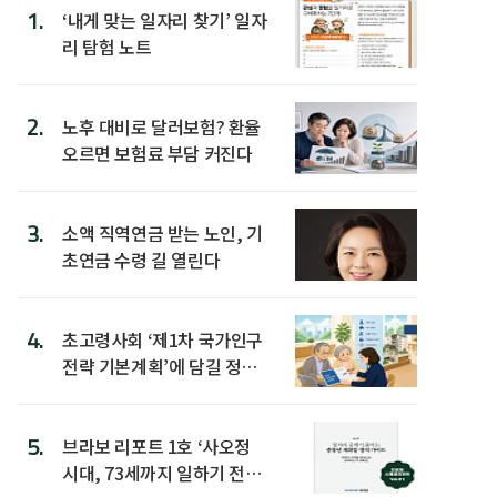
1.
‘내게 맞는 일자리 찾기’ 일자
리 탐험 노트
2.
노후 대비로 달러보험? 환율
오르면 보험료 부담 커진다
3.
소액 직역연금 받는 노인, 기
초연금 수령 길 열린다
4.
초고령사회 ‘제1차 국가인구
전략 기본계획’에 담길 정책
은
5.
브라보 리포트 1호 ‘사오정
시대, 73세까지 일하기 전략’