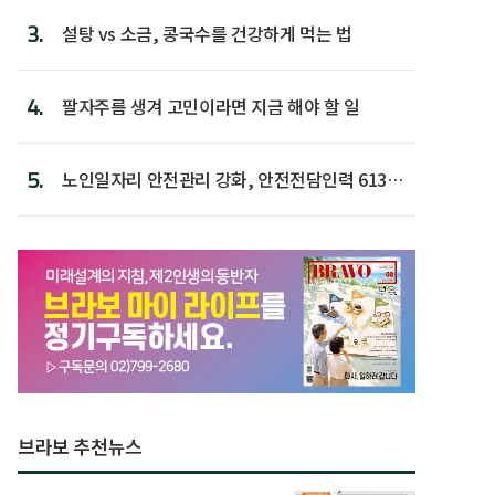
3.
설탕 vs 소금, 콩국수를 건강하게 먹는 법
4.
팔자주름 생겨 고민이라면 지금 해야 할 일
5.
노인일자리 안전관리 강화, 안전전담인력 613명
첫 배치
브라보 추천뉴스