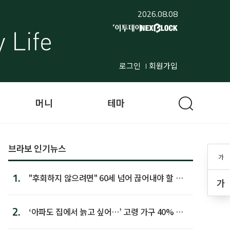
2026.08.08
로그인
회원가입
머니
테마
브라보 인기뉴스
가
1.
"후회하지 않으려면" 60세 넘어 끊어내야 할 사
가
람 1위
2.
‘아파도 집에서 늙고 싶어…’ 고령 가구 40% 노
후 주택이라 어...