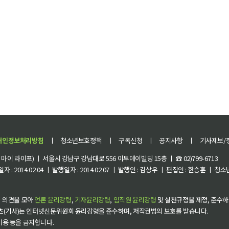
개인정보처리방침
ㅣ
청소년보호정책
ㅣ
구독신청
ㅣ
공지사항
ㅣ
기사제보/
이 라이프) ㅣ 서울시 강남구 강남대로 556 이투데이빌딩 15층 ㅣ ☎ 02)799-6713
 : 2014.02.04 ㅣ 발행일자 : 2014.02.07 ㅣ 발행인 : 김상우 ㅣ 편집인 : 한승훈 ㅣ
 의견을 모아
언론 윤리강령
,
기자윤리강령
,
임직원 윤리강령
및 실천규정을 제정, 준수하
츠(기사)는 인터넷신문위원회 윤리강령을 준수하며, 저작권법의 보호를 받습니다.
 이용 등을 금지합니다.