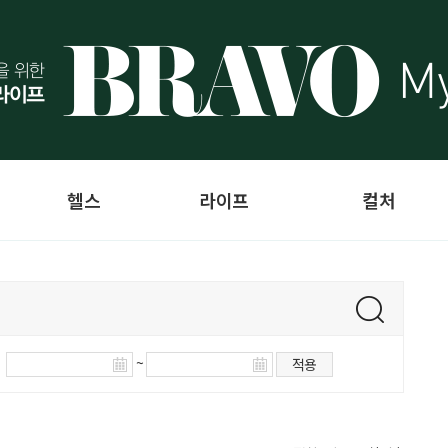
헬스
라이프
컬처
~
적용