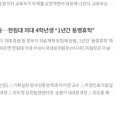
히자 교육부가 자제를 요청하면서 대응에 나섰다. 교육부는 15
‘의대생 동맹휴학 논의에 대한 정부 입장’을 내고 “학생들이 학습권
을 침해받는 일이 발생하지 않도록 하겠다”고 밝혔다. 이어 “각 대학에 관계법령 및
…한림대 의대 4학년생 “1년간 동맹휴학”
이 의대 증원 등 정부의 의료개혁 방침에 반발, 1년간 '동맹휴학'하
TF 공식 소셜미디어(SNS) 계정을 통해 "의학과 4학년 학생들은
만장일치로 휴학을 진행하기로 결의했다"고 밝혔다. 그는 "전문가의 의견을 총
신임) △기획실장 방사선종양학과 이미연 교수 △적정진료지원실
 △김철식 내분비내과분과장 △김성균 신장내과분과장 △김용균