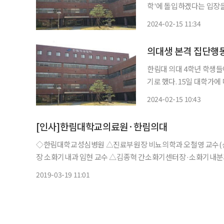
학'에 돌입하겠다는 입장을 밝
일 오전 대변인실을 통해 
2024-02-15 11:34
의대생 본격 집단행동
한림대 의대 4학년 학생들
기로 했다. 15일 대학가에 따르면 한림대 의대 비상시국대응위원회(비시위) 위원장은 이날
한림대 의대 의료정책 대응
2024-02-15 10:43
[인사]한림대학교의료원·한림의대
◇한림대학교성심병원 △진료부원장 비뇨의학과 오철영 교수(
장 소화기내과 임현 교수 △김종혁 간소화기센터장·소화기내분과장 △박우정 심장혈관센터장·순환기내과분과장 △장승훈 폐센
터장·내과장·호흡기내과분과장 △김효정 혈액종양내과분과장
2019-03-19 11:01
감염내과분과