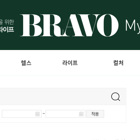
헬스
라이프
컬처
~
적용