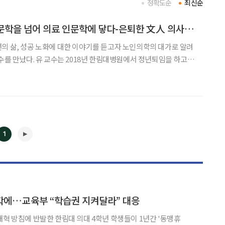
정확도순
최신순
교수노인의학, 노인문학을 넘어 의료 인문학에 닿다-은퇴한 文人 의사 유형준
의 삶, 성공 노화에 대한 이야기를 듣고자 노인의학의 대가로 알려
수를 만났다. 유 교수는 2018년 한림대병원에서 정년퇴임을 하고 현
있다. 1994년 한림대 법인기구에서 근무할 때 만나 5년 동안 함께
 여러모로 도움을 많이 준 선배다. 병원을 그만두고
1
◀
▶
학에…교육부 “학습권 지켜달라” 대응
개혁 방침에 반발한 한림대 의대 4학년 학생들이 1년간 '동맹휴