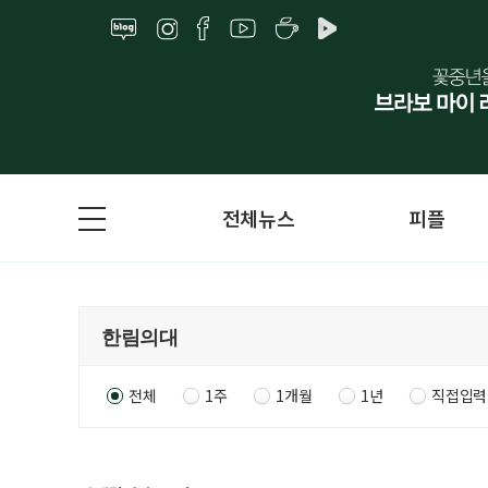
전체뉴스
피플
전체
1주
1개월
1년
직접입력