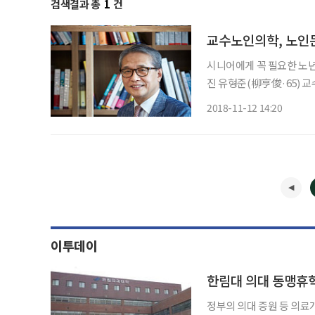
검색결과 총
1
건
시니어에게 꼭 필요한 노년
진 유형준(柳亨俊·65) 교
재 CM병원 내과 과장으로 
2018-11-12 14:20
지내, 필자와는 구면이다.
이투데이
한림대 의대 동맹휴
정부의 의대 증원 등 의료