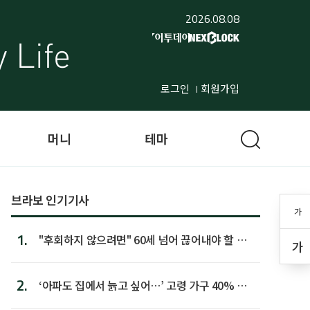
2026.08.08
로그인
회원가입
머니
테마
브라보 인기기사
가
1.
"후회하지 않으려면" 60세 넘어 끊어내야 할 사
가
람 1위
2.
‘아파도 집에서 늙고 싶어…’ 고령 가구 40% 노
후 주택이라 어...