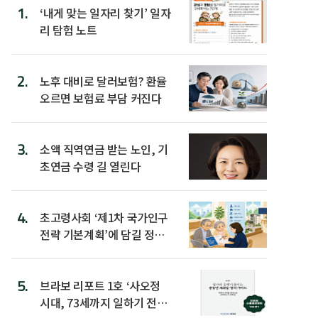
1.
‘내게 맞는 일자리 찾기’ 일자
리 탐험 노트
2.
노후 대비로 달러보험? 환율
오르면 보험료 부담 커진다
3.
소액 직역연금 받는 노인, 기
초연금 수령 길 열린다
4.
초고령사회 ‘제1차 국가인구
전략 기본계획’에 담길 정책
은
5.
브라보 리포트 1호 ‘사오정
시대, 73세까지 일하기 전략’