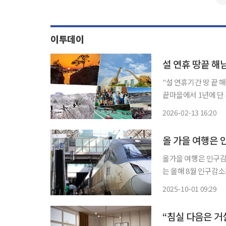
이투데이
설 연휴 땅끝 해남
"설 연휴기간 땅 끝 해남 '섬일출' 보러오
끝마을에서 1년에 단 두 차례
에 따르면 맴섬은 해
2026-02-13 16:20
올 가을 여행은
올가을 여행은 인구감소지역으
는 올해 8월 인구감
랑 철도여행’ 상품을 
2025-10-01 09:29
“침실 다음은 거