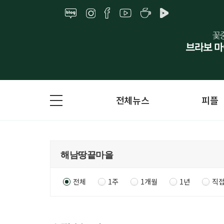
전체뉴스
피플
전체
1주
1개월
1년
직