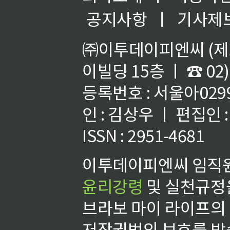
공지사항
ㅣ
기사제
㈜이투데이피엔씨 (제호
이빌딩 15층 ㅣ ☎ 02)
등록번호 : 서울아02992
인 : 김상우 ㅣ 편집인
ISSN : 2951-4681
이투데이피엔씨 임직원
윤리강령
및 실천규정을
브라보 마이 라이프의
저작권법의 보호를 받