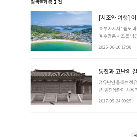
검색결과 총
2
건
[시조와 여행] 
‘어부사시사’, 숲도 바다도 먹거리도 보길도 
며 수많은 시조를 남겼
은 ‘어부사시사’다.
2025-06-10 17:08
이곳에 머물렀다. 1
통한과 고난의 
정유년인 올해는 정유재란
년. 임진왜란이 치욕
역사다. 그 전적지는 
2017-05-24 09:25
한 자취가 남아 있는