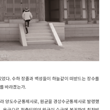
있었다. 수하 장졸과 백성들이 하늘같이 떠받드는 장수를
를 바라겠는가.
청·전라 양도수군통제사로, 원균을 경상수군통제사로 발령했
고, 육군으로 전출되었던 원균이 수군에 복귀하여 최전방