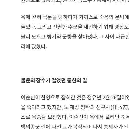
옥에 갇혀 국문을 당하다가 가까스로 죽음의 문턱에
들었다. 그리고 전멸한 수군을 재건하기 위해 경상
불러 모으고 병기와 군량을 찾아냈다. 그 사이 다급
리에 앉혔다.
불운의 장수가 걸었던 통한의 길
이순신이 한양으로 잡혀간 것은 정유년 2월 26일이
을 죽이라고 했지만, 노 재상 정탁의 신구차(伸救箚
스로 목숨을 보전했다. 이순신이 옥에서 풀려난 것은
백의종군 길에 나선 그가 복직되어 다시 통제사가 된