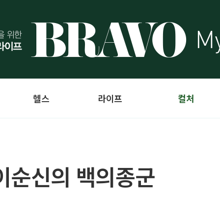
헬스
라이프
컬처
 이순신의 백의종군