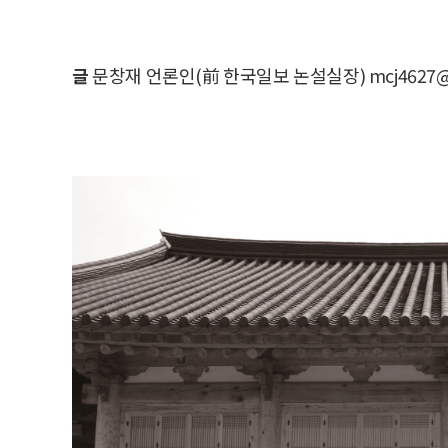
글
문창재 언론인(前 한국일보 논설실장) mcj4627@n