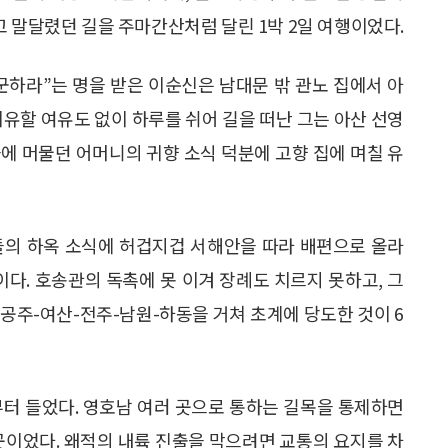
고 말달렸던 길을 주마간산처럼 달린 1박 2일 여행이었다.
군하라”는 명을 받은 이순신은 남대문 밖 관노 집에서 아
치유할 여유도 없이 하루를 쉬어 길을 떠난 그는 아산 선영
을에 머물던 어머니의 귀향 소식 덕분에 고향 집에 며칠 유
들의 하옥 소식에 허겁지겁 서해안을 따라 배편으로 올라
이다. 호송관의 독촉에 못 이겨 장례도 치르지 못하고, 그
. 공주-여산-전주-남원-하동을 거쳐 초계에 당도한 것이 6
부터 들었다. 영호남 여러 곳으로 통하는 길목을 통제하면
곳이었다. 왜적의 내륙 진출을 막으려면 교통의 요지를 차