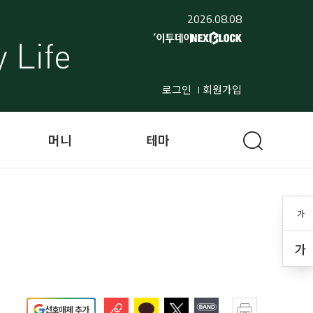
2026.08.08
로그인
회원가입
머니
테마
가
가
선호매체 추가