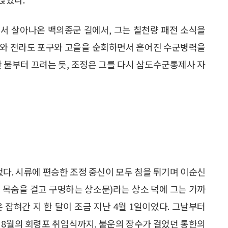
서 살아나온 백의종군 길에서, 그는 칠천량 패전 소식을
도와 전라도 포구와 고을을 순회하면서 흩어진 수군병력을
한 불부터 끄려는 듯, 조정은 그를 다시 삼도수군통제사 자
었다. 시류에 편승한 조정 중신이 모두 침을 튀기며 이순신
, 목숨을 걸고 구명하는 상소문)라는 상소 덕에 그는 가까
 잡혀간 지 한 달이 조금 지난 4월 1일이었다. 그날부터
 8월의 회령포 취임식까지, 불운의 장수가 걸었던 통한의