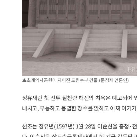
▲초계역사공원에 지어진 도원수부 건물 (문창재 언론인)
정유재란 첫 전투 칠천량 해전의 치욕은 예고되어 
내치고, 무능하고 용렬한 장수를 앉히고 어찌 이기기
선조는 정유년(1597년) 1월 28일 이순신을 충
다. 이순신은 삼도수군통제사에서 한 계급 강등되