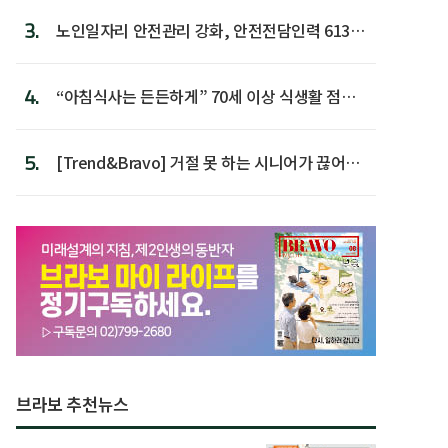
3.
노인일자리 안전관리 강화, 안전전담인력 613명
첫 배치
4.
“아침식사는 든든하게” 70세 이상 식생활 점수
가장 높아
5.
[Trend&Bravo] 거절 못 하는 시니어가 끊어야
할 행동 5
브라보 추천뉴스