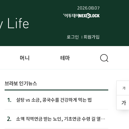
2026.08.07
로그인
회원가입
머니
테마
브라보 인기뉴스
가
1.
설탕 vs 소금, 콩국수를 건강하게 먹는 법
가
2.
소액 직역연금 받는 노인, 기초연금 수령 길 열린
다