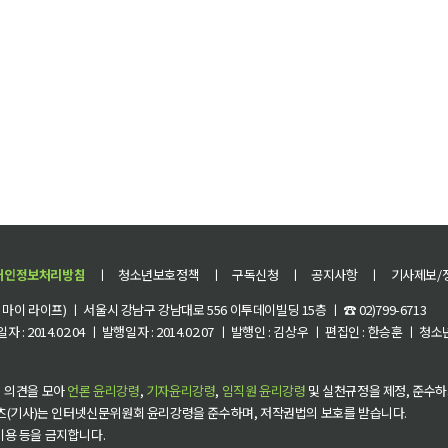
개인정보처리방침
ㅣ
청소년보호정책
ㅣ
구독신청
ㅣ
공지사항
ㅣ
기사제보/
이 라이프) ㅣ 서울시 강남구 강남대로 556 이투데이빌딩 15층 ㅣ ☎ 02)799-6713
 : 2014.02.04 ㅣ 발행일자 : 2014.02.07 ㅣ 발행인 : 김상우 ㅣ 편집인 : 한승훈 ㅣ
 의견을 모아
언론 윤리강령
,
기자윤리강령
,
임직원 윤리강령
및 실천규정을 제정, 준수하
츠(기사)는 인터넷신문위원회 윤리강령을 준수하며, 저작권법의 보호를 받습니다.
 이용 등을 금지합니다.