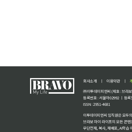
회사소개
ㅣ
이용약관
ㅣ
㈜이투데이피엔씨 (제호 : 브라보 마
등록번호 : 서울아02992 ㅣ 등록일자
ISSN : 2951-4681
이투데이피엔씨 임직원은 모두의
브라보 마이 라이프의 모든 콘텐
무단전재, 복사, 재배포, AI학습