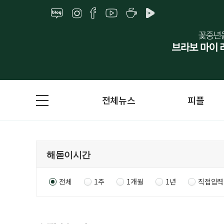
전체뉴스
피플
전체
1주
1개월
1년
직접입력