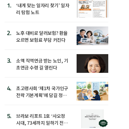
1.
‘내게 맞는 일자리 찾기’ 일자
리 탐험 노트
2.
노후 대비로 달러보험? 환율
오르면 보험료 부담 커진다
3.
소액 직역연금 받는 노인, 기
초연금 수령 길 열린다
4.
초고령사회 ‘제1차 국가인구
전략 기본계획’에 담길 정책
은
5.
브라보 리포트 1호 ‘사오정
시대, 73세까지 일하기 전략’