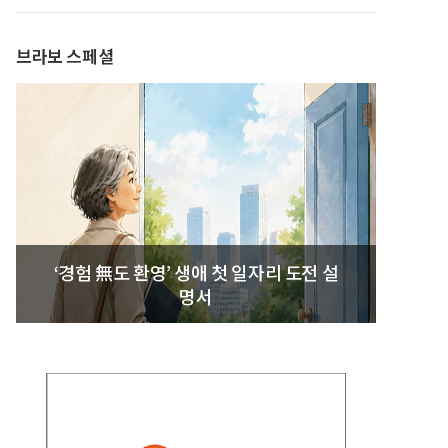
발간
브라보 스페셜
‘경험 無도 환영’ 생애 첫 일자리 도전 설
명서