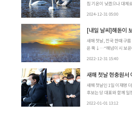
침 기온이 낮겠으나 대체로 평년보다 높
일부 지역에 눈이 내리다가 차차 그칠 전망이다. 다
2024-12-31 05:00
별로 △서울 오전 7시 47분
[내일 날씨]해돋이 
새해 첫날, 전국 한때 구
온 뚝↓…“해넘이 시 보온에 신경써야” 검은토끼의 해(癸卯
은 전국이 일시적으로 평년과 비슷하
2022-12-31 15:40
날 기온은 올해 마지막 날(
새해 첫날 현충원서 이
새해 첫날인 1일 이재명
후보는 당 대표와 함께 일
랭한 분위기가 주목됐다. 먼저 이 후보는 이날 서울 동작동 국립서울현충원을 찾아 의장대 도
2022-01-01 13:12
열 사이로 입장해 헌충탑에