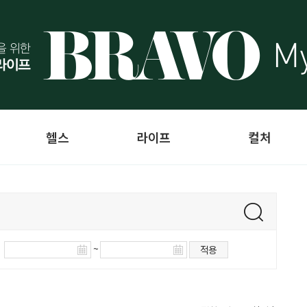
헬스
라이프
컬처
~
적용