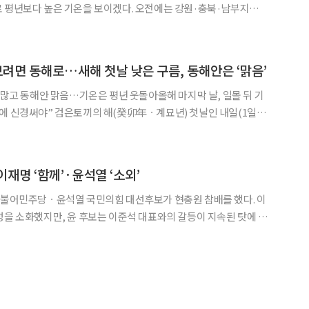
은 기온을 보이겠다. 오전에는 강원·충북·남부지방
음 날인 내년 1월 1일 해돋이 시각은 지역
 △강릉 오전 7시 40분 △대전 오전 7시 4
보려면 동해로…새해 첫날 낮은 구름, 동해안은 ‘맑음’
름 많고 동해안 맑음…기온은 평년 웃돌아올해 마지막 날, 일몰 뒤 기
年ㆍ계묘년) 첫날인 내일(1일)
거나 높은 기온을 나타내겠다. 기상청에 따르면 새해 첫
31일)보다 2~5도 정도 오르면서, 아침 최저기온은 -
재명 ‘함께’·윤석열 ‘소외’
 더불어민주당ㆍ윤석열 국민의힘 대선후보가 현충원 참배를 했다. 이
정을 소화했지만, 윤 후보는 이준석 대표와의 갈등이 지속된 탓에 냉
 분향과 묵념을 한 뒤 국기에 경례를 하며 순국선열 및 호