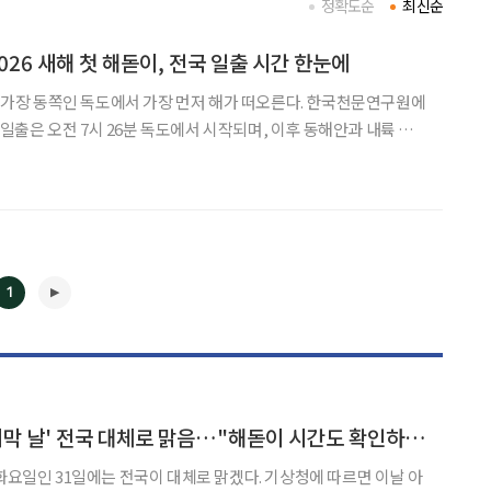
정확도순
최신순
 2026 새해 첫 해돋이, 전국 일출 시간 한눈에
반도 가장 동쪽인 독도에서 가장 먼저 해가 떠오른다. 한국천문연구원에
 첫 일출은 오전 7시 26분 독도에서 시작되며, 이후 동해안과 내륙 지
분에 새해 첫해를 맞는다.
7시 47분, 인천은 7시
1
◀
▶
[날씨] '2024년 마지막 날' 전국 대체로 맑음…"해돋이 시간도 확인하세요"
31일에는 전국이 대체로 맑겠다. 기상청에 따르면 이날 아