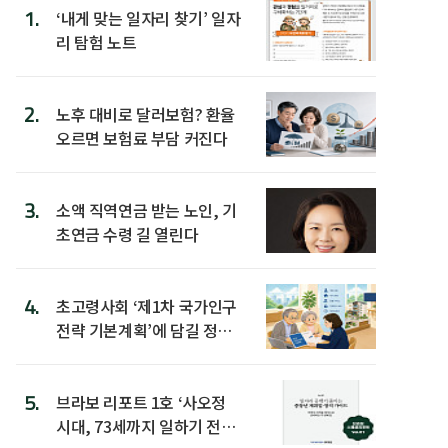
1.
‘내게 맞는 일자리 찾기’ 일자
리 탐험 노트
2.
노후 대비로 달러보험? 환율
오르면 보험료 부담 커진다
3.
소액 직역연금 받는 노인, 기
초연금 수령 길 열린다
4.
초고령사회 ‘제1차 국가인구
전략 기본계획’에 담길 정책
은
5.
브라보 리포트 1호 ‘사오정
시대, 73세까지 일하기 전략’