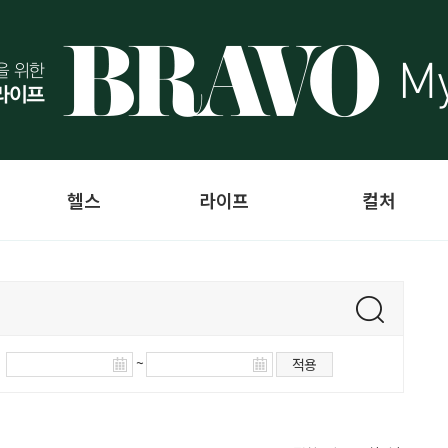
헬스
라이프
컬처
~
적용