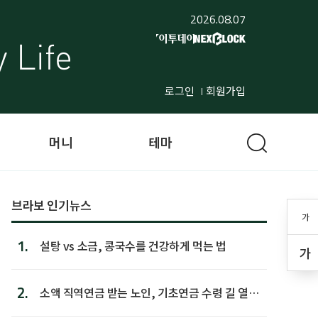
2026.08.07
로그인
회원가입
머니
테마
브라보 인기뉴스
가
1.
설탕 vs 소금, 콩국수를 건강하게 먹는 법
가
2.
소액 직역연금 받는 노인, 기초연금 수령 길 열린
다