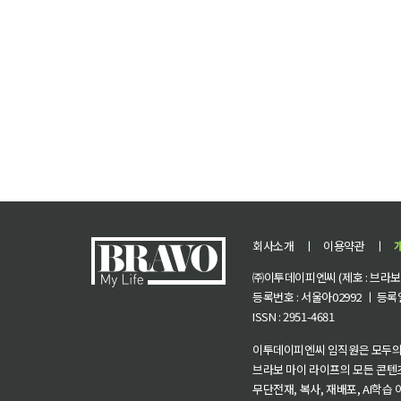
회사소개
ㅣ
이용약관
ㅣ
㈜이투데이피엔씨 (제호 : 브라보 마
등록번호 : 서울아02992 ㅣ 등록일자
ISSN : 2951-4681
이투데이피엔씨 임직원은 모두의
브라보 마이 라이프의 모든 콘텐
무단전재, 복사, 재배포, AI학습