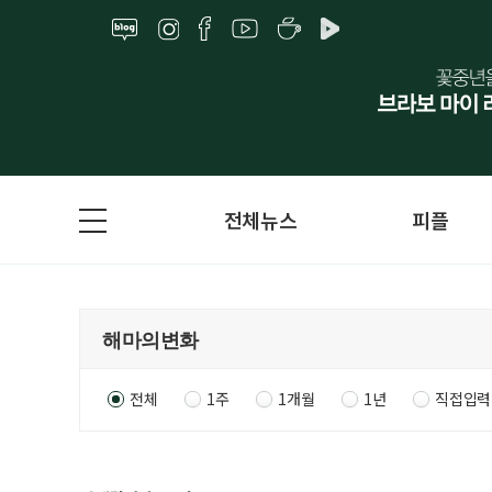
전체뉴스
피플
전체
1주
1개월
1년
직접입력