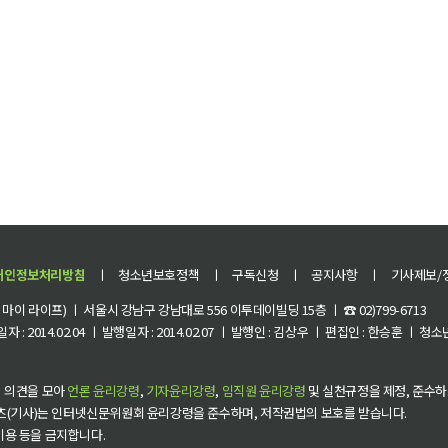
개인정보처리방침
ㅣ
청소년보호정책
ㅣ
구독신청
ㅣ
공지사항
ㅣ
기사제보/
이 라이프) ㅣ 서울시 강남구 강남대로 556 이투데이빌딩 15층 ㅣ ☎ 02)799-6713
 : 2014.02.04 ㅣ 발행일자 : 2014.02.07 ㅣ 발행인 : 김상우 ㅣ 편집인 : 한승훈 ㅣ
 의견을 모아
언론 윤리강령
,
기자윤리강령
,
임직원 윤리강령
및 실천규정을 제정, 준수하
츠(기사)는 인터넷신문위원회 윤리강령을 준수하며, 저작권법의 보호를 받습니다.
 이용 등을 금지합니다.