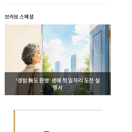
발간
브라보 스페셜
‘경험 無도 환영’ 생애 첫 일자리 도전 설
명서