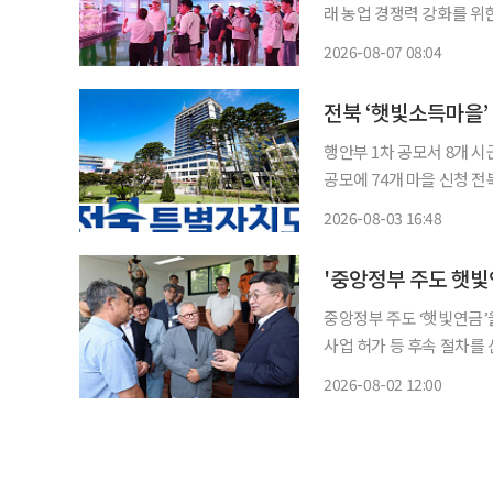
래 농업 경쟁력 강화를 위한 정책 발굴에 나섰다. 
일간 중국 정주와 양릉, 장
2026-08-07 08:04
전북 ‘햇빛소득마을’
행안부 1차 공모서 8개 시군
공모에 74개 마을 신청 전북특별자치도가 태양광 발전 수익을 주민과 공유하는 ‘햇빛소득마
을’ 조성을 확대한다. 전북도는 3일 행정안전부 햇빛소득마을 1차 공모에서 도내 8개 시군 17
2026-08-03 16:48
'중앙정부 주도 햇빛
중앙정부 주도 ‘햇빛연금’
사업 허가 등 후속 절차를
행정안전부는 햇빛소득마을 
2026-08-02 12:00
다고 2일 밝혔다. 햇빛소