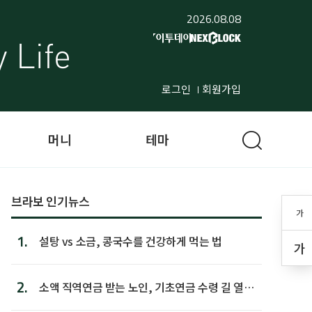
2026.08.08
로그인
회원가입
머니
테마
브라보 인기뉴스
가
1.
설탕 vs 소금, 콩국수를 건강하게 먹는 법
가
2.
소액 직역연금 받는 노인, 기초연금 수령 길 열린
다