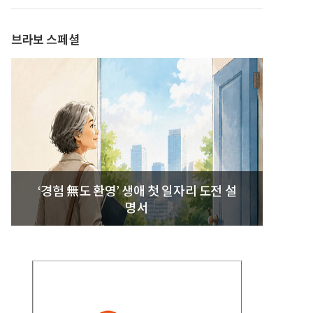
발간
브라보 스페셜
‘경험 無도 환영’ 생애 첫 일자리 도전 설
명서