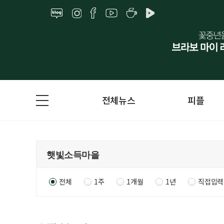
전체뉴스
피플
전체
1주
1개월
1년
직접입력