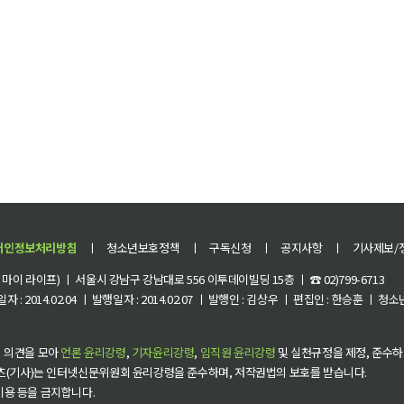
개인정보처리방침
ㅣ
청소년보호정책
ㅣ
구독신청
ㅣ
공지사항
ㅣ
기사제보/
이 라이프) ㅣ 서울시 강남구 강남대로 556 이투데이빌딩 15층 ㅣ ☎ 02)799-6713
 : 2014.02.04 ㅣ 발행일자 : 2014.02.07 ㅣ 발행인 : 김상우 ㅣ 편집인 : 한승훈 ㅣ
 의견을 모아
언론 윤리강령
,
기자윤리강령
,
임직원 윤리강령
및 실천규정을 제정, 준수하
츠(기사)는 인터넷신문위원회 윤리강령을 준수하며, 저작권법의 보호를 받습니다.
 이용 등을 금지합니다.