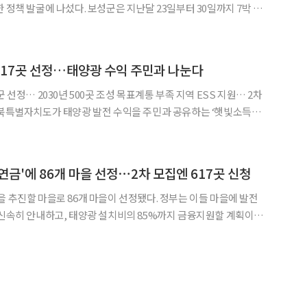
보성군은 지난달 23일부터 30일까지 7박 8
액, 난주 일원에서 '2026년 농업인 글로벌 역량향상 농업해외연
수'를 실시했다고 7일 밝혔다. 이번 연수에는 지역 농업인 13명과 관계 공무원
 17곳 선정…태양광 수익 주민과 나눈다
 선정… 2030년 500곳 조성 목표계통 부족 지역 ESS 지원… 2차
개 마을이 사업 대상지로 선정됐다고 밝혔다. 햇빛소득마을은 마을공동체
연금'에 86개 마을 선정⋯2차 모집엔 617곳 신청
을 추진할 마을로 86개 마을이 선정됐다. 정부는 이들 마을에 발전
 신속히 안내하고, 태양광 설치비의 85%까지 금융지원할 계획이다.
1차 공개모집에 신청한 129개 마을 중 86개 마을을 최종 선정했
득마을은 전남 신안군·완주군 등 지방자치단체 주도로