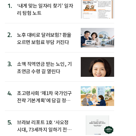
1.
‘내게 맞는 일자리 찾기’ 일자
리 탐험 노트
2.
노후 대비로 달러보험? 환율
오르면 보험료 부담 커진다
3.
소액 직역연금 받는 노인, 기
초연금 수령 길 열린다
4.
초고령사회 ‘제1차 국가인구
전략 기본계획’에 담길 정책
은
5.
브라보 리포트 1호 ‘사오정
시대, 73세까지 일하기 전략’