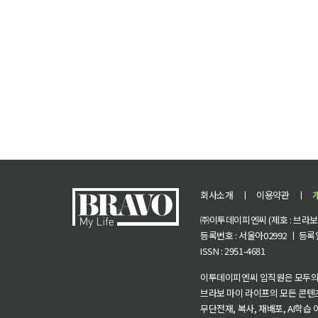
회사소개
ㅣ
이용약관
ㅣ
㈜이투데이피엔씨 (제호 : 브라보 마
등록번호 : 서울아02992 ㅣ 등록일자
ISSN : 2951-4681
이투데이피엔씨 임직원은 모두의
브라보 마이 라이프의 모든 콘텐
무단전재, 복사, 재배포, AI학습