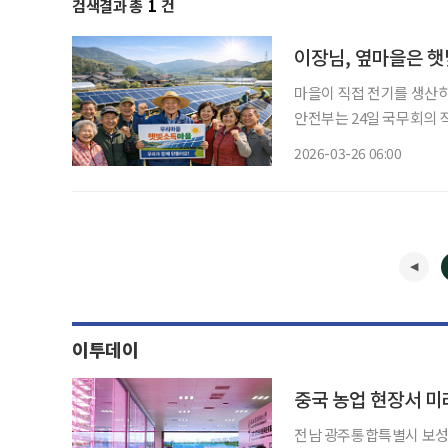
검색결과 총
1
건
이장님, 옆마을은 햇
마을이 직접 전기를 생산하
안전부는 24일 국무회의
산 추진계획’을 보고하고 사업을 본격 추진
2026-03-26 06:00
상이 협동조합을 구성해 
이투데이
중국 농업 현장서 미
전남 광주통합특별시 보성