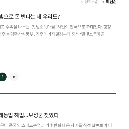
정확도순
최신순
빛으로 돈 번다는 데 우리도?
고 수익을 나누는 ‘햇빛소득마을’ 사업이 전국으로 확대된다. 행정
 직후 농림축산식품부, 기후에너지환경부와 함께 ‘햇빛소득마을 확
한다고 밝혔다. 햇빛소득마을은 마을 주민 10인 이
유휴부지 등에 태양광발전소를 설치·운영하는 사업이다. 주민이
1
◀
▶
래농업 해법...보성군 찾았다
군이 중국의 스마트농업과 기후변화 대응 사례를 직접 살펴보며 미