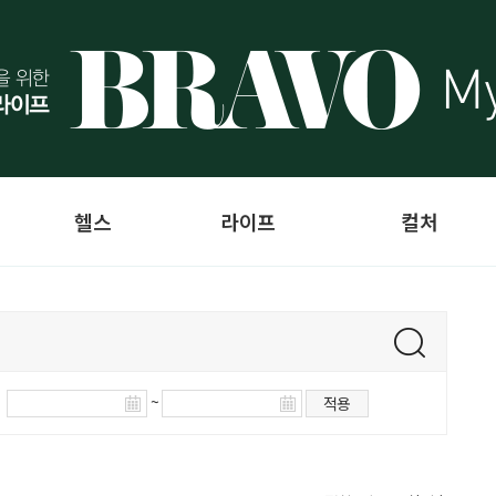
헬스
라이프
컬처
~
적용