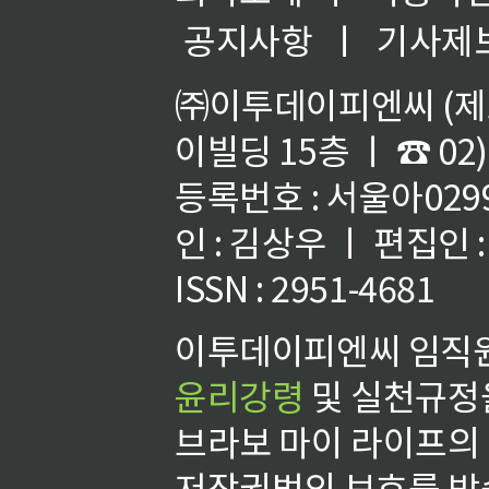
공지사항
ㅣ
기사제
㈜이투데이피엔씨 (제호
이빌딩 15층 ㅣ ☎ 02)
등록번호 : 서울아02992
인 : 김상우 ㅣ 편집인
ISSN : 2951-4681
이투데이피엔씨 임직원
윤리강령
및 실천규정을
브라보 마이 라이프의
저작권법의 보호를 받