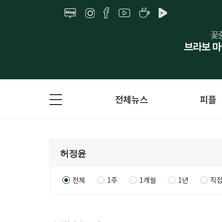
전체뉴스
피플
전체
1주
1개월
1년
직