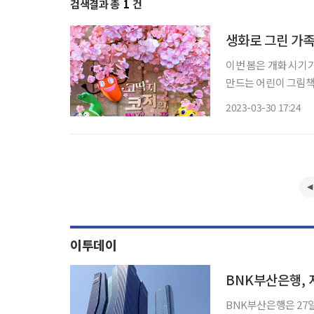
검색결과 총
1
건
생화로 그린 가족
이번 봄은 개화 시기가
만드는 어린이 그림책 
‘코딱지’ 코지 시리
2023-03-30 17:24
딱지 코지가 벚꽃 소
이투데이
BNK부산은행, 
BNK부산은행은 27