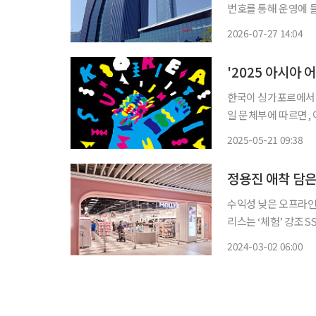
번호를 통해 운영에 들어갔다고 밝혔다. AI보이
처리하는 서비스로 2
2026-07-27 14:04
수 있고 대기시간도 
한국이 싱가포르에서 열
일 문체부에 따르면,
년 콘텐츠 전문 행사다
2025-05-21 09:38
류의 장으로 기능한다
수익성 낮은 오프라인
리스는 ‘체험’ 강조SSG닷컴에도 전용관 운
(Molly’s) 펫샵(
2024-03-02 06:00
지난해 이마트는 몰리