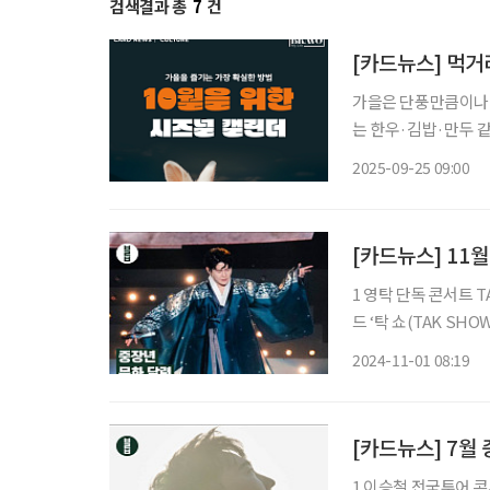
검색결과 총
7
건
[카드뉴스] 먹거리
가을은 단풍만큼이나 
는 한우·김밥·만두 
다. 여기에 청송 사과
2025-09-25 09:00
거리와 즐길 거리가 
[카드뉴스] 11
1 영탁 단독 콘서트 T
드 ‘탁 쇼(TAK SH
공연을 이어간다. 2 여수 밤바다 불꽃축제 ★11월 2일 오후 6시 30분부터 9시 20분까지 여수
2024-11-01 08:19
밤바다를
[카드뉴스] 7월
1 이승철 전국투어 콘