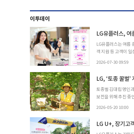
이투데이
LG유플러스, 여
LG유플러스는 여름 휴
객 지원 등 고객이 일
고객 부담을 완화하고 통신 서
2026-07-30 09:59
배경훈 부총리 겸 과
LG, ‘토종 꿀벌
토종벌 김대립 명인과 함께‘한라
보전을 위해 추진 중인 ‘토
상록재단이 운영하는 
2026-05-20 10:00
LG U+, 장기고