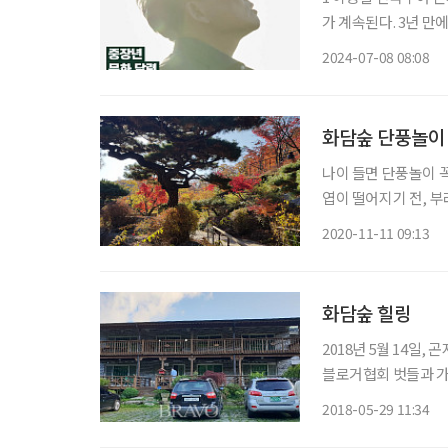
가 계속된다. 3년 만에
읽는 서울광장 ★잔디
2024-07-08 08:08
관이 큐레이션한 500
화담숲 단풍놀이
나이 들면 단풍놀이 꼭
엽이 떨어지기 전, 
에 예약을 하지 못해 
2020-11-11 09:13
화담숲 힐링
2018년 5월 14일,
블로거협회 벗들과 가
일까? 궁금했었다. 동백꽃은 으레 탐스런 모양의 붉은색으로만 알고 있었는데 처음 본 쪽동백
2018-05-29 11:34
나무는 꽃송이가 작으