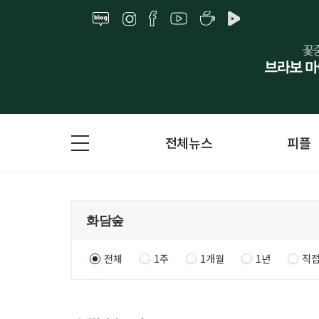
전체뉴스
피플
전체
1주
1개월
1년
직