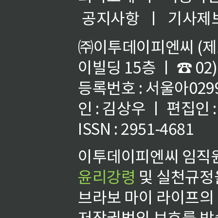
공지사항
ㅣ
기사제
㈜이투데이피엔씨 (제호
이빌딩 15층 ㅣ ☎ 02)
등록번호 : 서울아02992
인 : 김상우 ㅣ 편집인
ISSN : 2951-4681
이투데이피엔씨 임직원
윤리강령
및 실천규정을
브라보 마이 라이프의
저작권법의 보호를 받