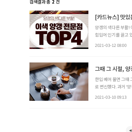
검색결과 총
2
건
[카드뉴스] 맛있는
양갱의 색다른 부활! 
힘입어 인기를 끌고 
한다. 앵강마켓 
2021-03-12 08:00
그때 그 시절, 
한입 베어 물면 그때 
로 변신했다. 과거 ‘
는 저마다 개성 넘치
2021-03-10 09:13