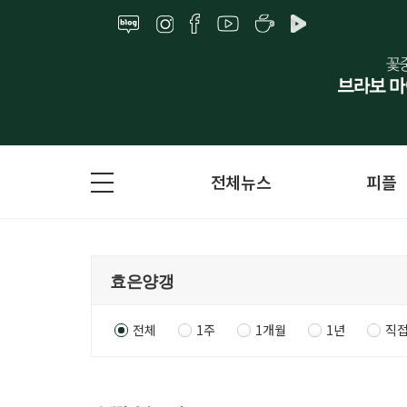
전체뉴스
피플
전체
1주
1개월
1년
직