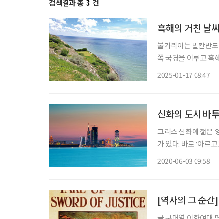
검색결과 총
3
건
흑해의 거친 날씨
불가리아는 발칸반도 
쪽 국경을 이루고 흑
아, 마케도니아와 국경을 접하고 있다. 수도는 소피아
2025-01-17 08:47
인구는 662만 명으로
신화의 도시 바
그리스 신화에 젊은 
가 있다. 바로 ‘아르
을 찾는 모험을 한다.
2020-06-03 09:58
가 ‘콜키스’(Kolkh
[역사의 그 순간
글 구대열 이화여대 명예교수 영화 을 잘 아실 것이다. 1997년 제작되어 전 세계 흥행 1위를 기