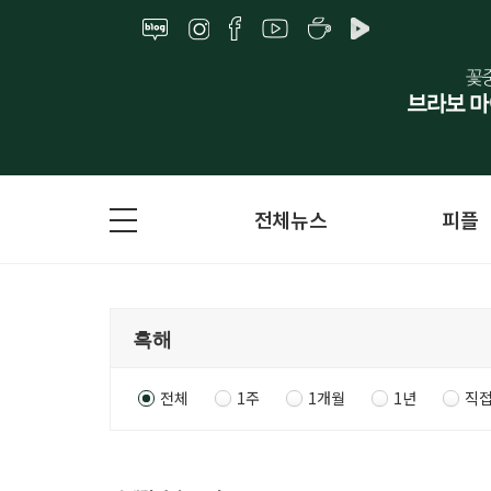
전체뉴스
피플
전체
1주
1개월
1년
직