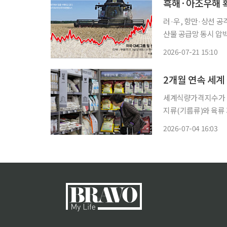
흑해·아조우해 
러·우, 항만·상선 공
산물 공급망 동시 압
공격을 확대하면서 세
2026-07-21 15:10
가 흔들리는 가운데 
레이
2개월 연속 세
세계식량가격지수가 2
지류(기름류)와 육류 가격은 상승했다. 농림축산식
한 지난달 세계 식량가격
2026-07-04 16:03
계 식량가격지수는 20