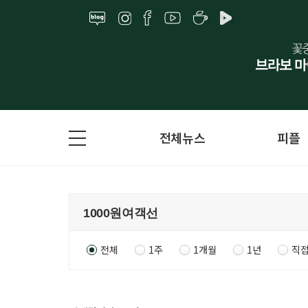
전체뉴스
피플
전체
1주
1개월
1년
직