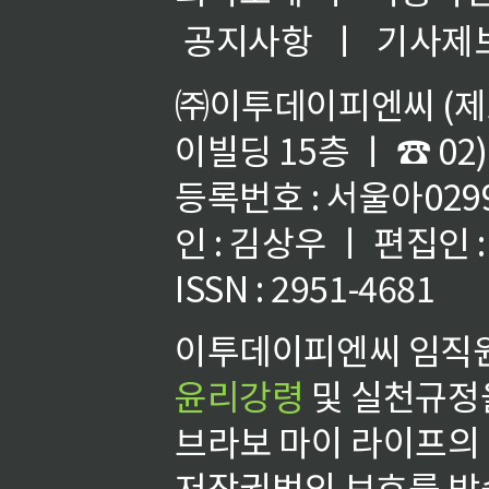
공지사항
ㅣ
기사제
㈜이투데이피엔씨 (제호
이빌딩 15층 ㅣ ☎ 02)
등록번호 : 서울아02992
인 : 김상우 ㅣ 편집인
ISSN : 2951-4681
이투데이피엔씨 임직원
윤리강령
및 실천규정을
브라보 마이 라이프의
저작권법의 보호를 받