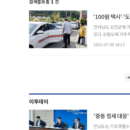
검색결과 총
1
건
‘100원 택시’‧
전라남도 강진군에 거
있다. 강원도에 거주하
해 교통비 10만원을 지급받는다. 이는 각각 ‘강진군 100원
2022-07-05 18:13
관한 조례’, ‘강원도
이투데이
'중동 정세 대응
전남도는 기초생활수급