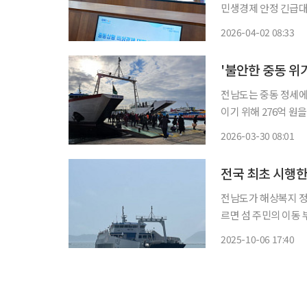
민생경제 안정 긴급대책을 추진한다고 
업·수출기업, 석유화학
2026-04-02 08:33
'불안한 중동 위
전남도는 중동 정세에
이기 위해 276억 원을 투입한다고 30일 
발유·경유·등유·LPG
2026-03-30 08:01
LPG 배관망과 저장
전국 최초 시행한 
전남도가 해상복지 정책을 
르면 섬 주민의 이동 부
원 사업'을 도입했다. 지난해까지 전남지역 여수를 비록 진도, 완도 등 143개 섬에서 연간 190
2025-10-06 17:40