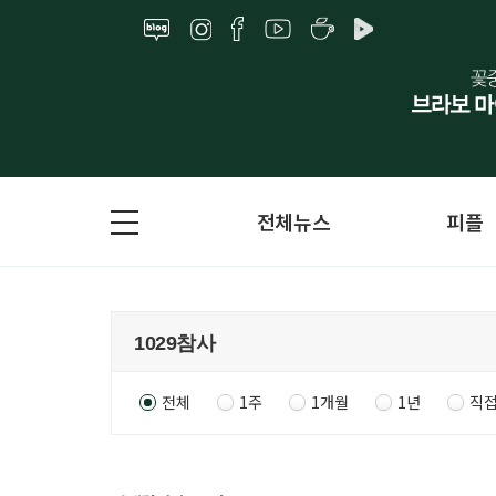
전체뉴스
피플
전체
1주
1개월
1년
직