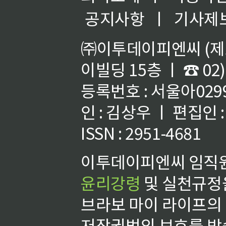
공지사항
ㅣ
기사제
㈜이투데이피엔씨 (제호
이빌딩 15층 ㅣ ☎ 02)
등록번호 : 서울아02992
인 : 김상우 ㅣ 편집인
ISSN : 2951-4681
이투데이피엔씨 임직원
윤리강령
및 실천규정을
브라보 마이 라이프의
저작권법의 보호를 받