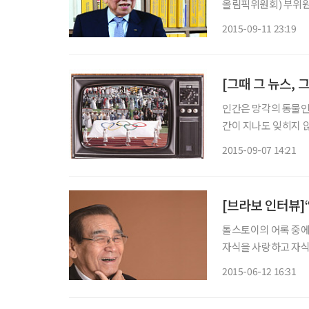
올림픽위원회) 부위원
치 준비부터 폐막까지 
2015-09-11 23:19
울올림픽을 광복 이후 
[그때 그 뉴스, 
인간은 망각의 동물인
간이 지나도 잊히지 않는 기억이 있다. 시간이 지나도 잊을 수 없는 9월의 기억으로 1988년 서
울에서 개최된 제24회
2015-09-07 14:21
[브라보 인터뷰]
톨스토이의 어록 중에
자식을 사랑하고 자식
하는 마음에서 비롯되
2015-06-12 16:31
계 사람을 하나로 묶을