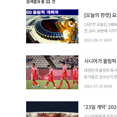
검색결과 총
11
건
[오늘의 한컷] 
23년 전 오늘인 198
전 10시 30분에 시
했다. 당시까지만 해
2021-09-17 18:07
다. 당시 개회식 
시니어가 올림픽
대한민국 올림픽 축구 
문가들은 선수단이 전
수 황의조에게 패스를 제대로 
2021-07-23 16:06
도 있었다. 미드필더
‘23일 개막’ 2
시니어들에게 가장 인