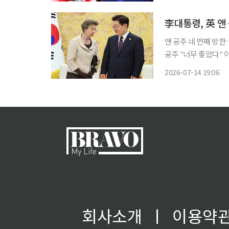
계가 유예된 결정과 관
李대통령, 英 앤
앤 공주 네 번째 방한
공주 "너무 좋았다" 이재명 대통령이 14일 오후 청와대에서 영국 찰스 3세 국왕의 동생 앤 공
주 부부를 접견했다. 
2026-07-14 19:06
회사소개
ㅣ
이용약