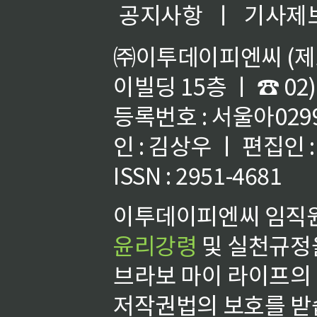
공지사항
ㅣ
기사제
㈜이투데이피엔씨 (제호
이빌딩 15층 ㅣ ☎ 02)
등록번호 : 서울아02992
인 : 김상우 ㅣ 편집인
ISSN : 2951-4681
이투데이피엔씨 임직원
윤리강령
및 실천규정을
브라보 마이 라이프의
저작권법의 보호를 받