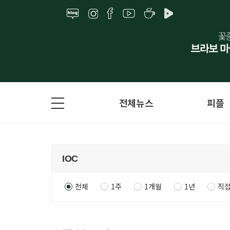
전체뉴스
피플
전체
1주
1개월
1년
직