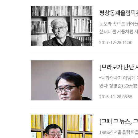
눈보라 속으로 뛰어들
싶더니 물거품처럼 사
리가 놓였다. 노력은,
2017-12-28 14:00
(三修) 만에 이뤄낸 
[브라보가 만난
“치과의사가 어떻게 
었다. 장영준(張永俊
이 잊히지 않는다고 했
2016-11-28 08:55
슬론이라는 비인기 동
[그때 그 뉴스,
1988년 서울올림픽을