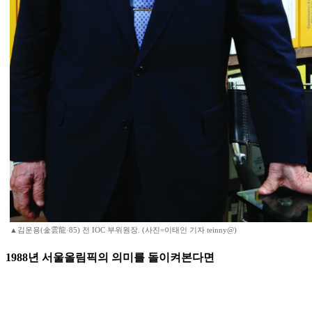
▲김운용(金雲龍·85) 전 IOC 부위원장. (사진=이태인 기자 teinny@)
1988년 서울올림픽의 의미를 돌이켜본다면