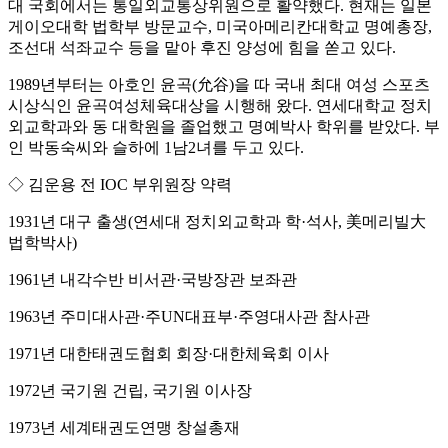
대 국회에서는 통일외교통상위원으로 활약했다. 현재는 일본
게이오대학 법학부 방문교수, 미국아메리칸대학교 명예총장,
조선대 석좌교수 등을 맡아 후진 양성에 힘을 쏟고 있다.
1989년부터는 아호인 윤곡(允谷)을 따 국내 최대 여성 스포츠
시상식인 윤곡여성체육대상을 시행해 왔다. 연세대학교 정치
외교학과와 동 대학원을 졸업했고 명예박사 학위를 받았다. 부
인 박동숙씨와 슬하에 1남2녀를 두고 있다.
◇ 김운용 전 IOC 부위원장 약력
1931년 대구 출생(연세대 정치외교학과 학·석사, 美메리빌大
법학박사)
1961년 내각수반 비서관·국방장관 보좌관
1963년 주미대사관·주UN대표부·주영대사관 참사관
1971년 대한태권도협회 회장·대한체육회 이사
1972년 국기원 건립, 국기원 이사장
1973년 세계태권도연맹 창설총재