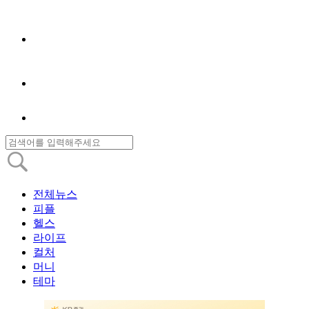
전체뉴스
피플
헬스
라이프
컬처
머니
테마