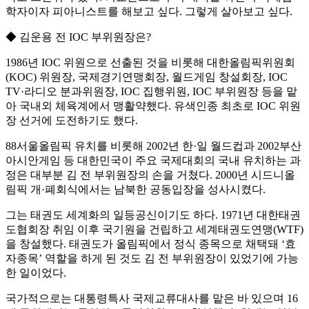
학자이자 피아니스트를 해보고 싶다. 그렇게 살아보고 싶다.
◆ 김운용 전 IOC 부위원장은?
1986년 IOC 위원으로 선출된 것을 비롯해 대한올림픽위원회
(KOC) 위원장, 국제경기연맹회장, 월드게임 창설회장, IOC
TV·라디오 분과위원장, IOC 집행위원, IOC 부위원장 등을 맡
아 국내외 체육계에서 맹활약했다. 유색인종 최초로 IOC 위원
장 선거에 도전하기도 했다.
88서울올림픽 유치를 비롯해 2002년 한·일 월드컵과 2002부산
아시안게임 등 대한민국이 주요 국제대회의 국내 유치하는 과
정은 대부분 김 전 부위원장의 손을 거쳤다. 2000년 시드니올
림픽 개·폐회식에서는 남북한 공동입장을 성사시켰다.
그는 태권도 세계화의 일등공신이기도 하다. 1971년 대한태권
도협회장 취임 이후 국기원을 건립하고 세계태권도연맹(WTF)
을 창설했다. 태권도가 올림픽에서 정식 종목으로 채택돼 ‘효
자종목’ 역할을 하게 된 것도 김 전 부위원장이 있었기에 가능
한 일이었다.
국가적으로는 대통령특사 국제교류대사를 맡은 바 있으며 16