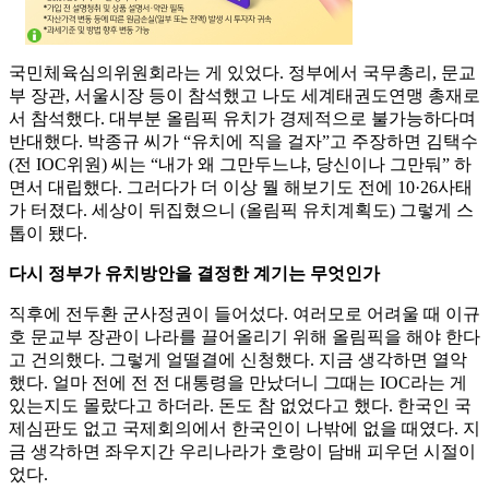
국민체육심의위원회라는 게 있었다. 정부에서 국무총리, 문교
부 장관, 서울시장 등이 참석했고 나도 세계태권도연맹 총재로
서 참석했다. 대부분 올림픽 유치가 경제적으로 불가능하다며
반대했다. 박종규 씨가 “유치에 직을 걸자”고 주장하면 김택수
(전 IOC위원) 씨는 “내가 왜 그만두느냐, 당신이나 그만둬” 하
면서 대립했다. 그러다가 더 이상 뭘 해보기도 전에 10·26사태
가 터졌다. 세상이 뒤집혔으니 (올림픽 유치계획도) 그렇게 스
톱이 됐다.
다시 정부가 유치방안을 결정한 계기는 무엇인가
직후에 전두환 군사정권이 들어섰다. 여러모로 어려울 때 이규
호 문교부 장관이 나라를 끌어올리기 위해 올림픽을 해야 한다
고 건의했다. 그렇게 얼떨결에 신청했다. 지금 생각하면 열악
했다. 얼마 전에 전 전 대통령을 만났더니 그때는 IOC라는 게
있는지도 몰랐다고 하더라. 돈도 참 없었다고 했다. 한국인 국
제심판도 없고 국제회의에서 한국인이 나밖에 없을 때였다. 지
금 생각하면 좌우지간 우리나라가 호랑이 담배 피우던 시절이
었다.