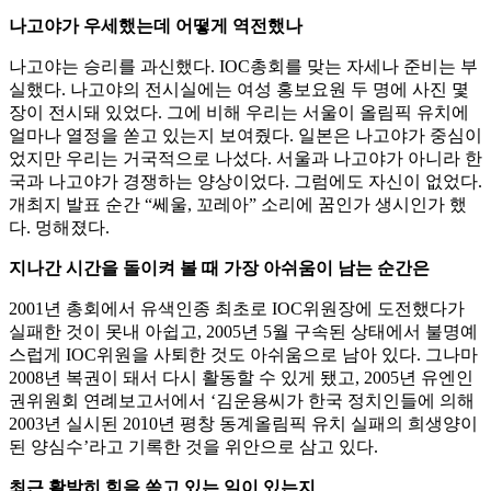
나고야가 우세했는데 어떻게 역전했나
나고야는 승리를 과신했다. IOC총회를 맞는 자세나 준비는 부
실했다. 나고야의 전시실에는 여성 홍보요원 두 명에 사진 몇
장이 전시돼 있었다. 그에 비해 우리는 서울이 올림픽 유치에
얼마나 열정을 쏟고 있는지 보여줬다. 일본은 나고야가 중심이
었지만 우리는 거국적으로 나섰다. 서울과 나고야가 아니라 한
국과 나고야가 경쟁하는 양상이었다. 그럼에도 자신이 없었다.
개최지 발표 순간 “쎄울, 꼬레아” 소리에 꿈인가 생시인가 했
다. 멍해졌다.
지나간 시간을 돌이켜 볼 때 가장 아쉬움이 남는 순간은
2001년 총회에서 유색인종 최초로 IOC위원장에 도전했다가
실패한 것이 못내 아쉽고, 2005년 5월 구속된 상태에서 불명예
스럽게 IOC위원을 사퇴한 것도 아쉬움으로 남아 있다. 그나마
2008년 복권이 돼서 다시 활동할 수 있게 됐고, 2005년 유엔인
권위원회 연례보고서에서 ‘김운용씨가 한국 정치인들에 의해
2003년 실시된 2010년 평창 동계올림픽 유치 실패의 희생양이
된 양심수’라고 기록한 것을 위안으로 삼고 있다.
최근 활발히 힘을 쏟고 있는 일이 있는지