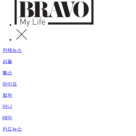
전체뉴스
피플
헬스
라이프
컬처
머니
테마
카드뉴스