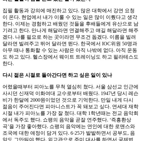
집필 활동과 강의에 매진하고 있다. 많은 대학에서 강연 요청
이 온다. 현업에서 내가 이룰 수 있는 일은 많이 이뤘다고 생각
한다. 이제는 경험하고 배웠던 것들을 후배들에게 유산으로 남
기려고 한다. 만나게 해달라면 연결해주고 얘길 해달라면 해주
겠다. 나를 필요로 하는 곳이라면 무조건 돕겠다. 이름을 빌려
달라면 빌려주고 뛰어 달라면 뛴다. 한국에서 IOC위원 50명과
아무 때나 통화할 수 있는 사람은 아직 나밖에 없다. 아직 운동
도 하고 있다. 헬스장에서 웨이트 트레이닝도 하고 필라테스도
한다.
다시 젊은 시절로 돌아간다면 하고 싶은 일이 있나
어렸을때부터 피아노를 무척 열심히 쳤다. 서울 삼선교 인근에
사시던 신재덕 이화여대 교수로부터 배웠다. 1947년 당시 레슨
비가 한달에 2000원이었던 것으로 기억한다. 만일 내게 다시
젊음이 주어진다면 피아니스트가 꼭 돼보고 싶다. 연세대 재학
시절 내가 피아노를 가장 잘 쳤다. 대학 1학년때는 전교 음악회
에서 독주도 했다. 쇼팽의 음악을 곧잘 연주했다. ‘즉흥환상
곡’을 가장 좋아했다. 쇼팽의 음악에는 연인에 대한 로맨스와
조국에 대한 애정이 담겨 있다. 6·25가 발발하면서 공부도, 음
악도 그만둬야 했다. 외교관으로 주미 대사를 하면서 국제법