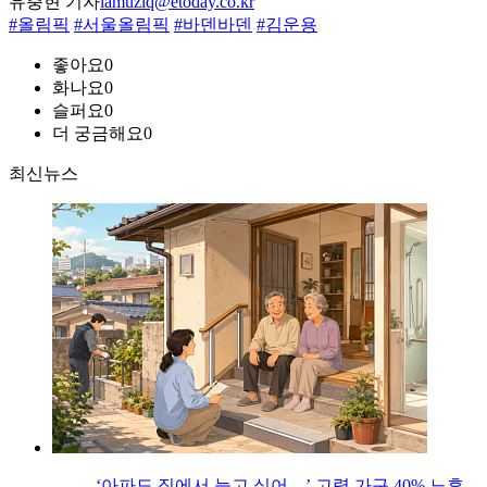
유충현 기자
lamuziq@etoday.co.kr
#올림픽
#서울올림픽
#바덴바덴
#김운용
좋아요
0
화나요
0
슬퍼요
0
더 궁금해요
0
최신뉴스
‘아파도 집에서 늙고 싶어…’ 고령 가구 40% 노후