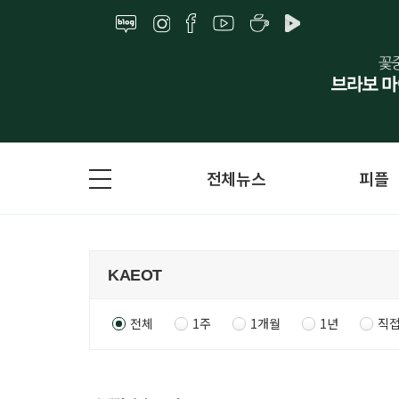
전체뉴스
피플
전체
1주
1개월
1년
직