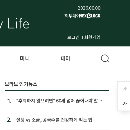
2026.08.08
로그인
회원가입
머니
테마
브라보 인기뉴스
가
1.
"후회하지 않으려면" 60세 넘어 끊어내야 할 사
가
람 1위
2.
설탕 vs 소금, 콩국수를 건강하게 먹는 법