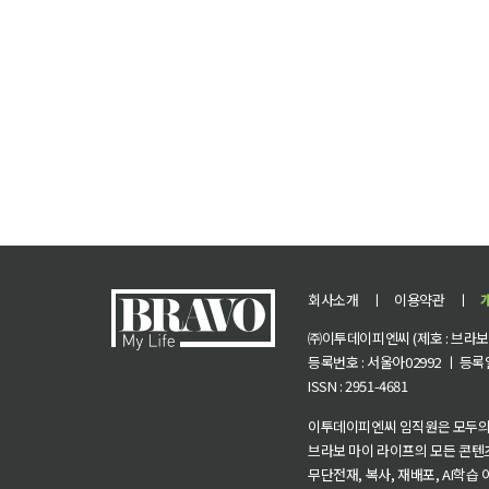
회사소개
ㅣ
이용약관
ㅣ
㈜이투데이피엔씨 (제호 : 브라보 마
등록번호 : 서울아02992 ㅣ 등록일자
ISSN : 2951-4681
이투데이피엔씨 임직원은 모두의
브라보 마이 라이프의 모든 콘텐
무단전재, 복사, 재배포, AI학습