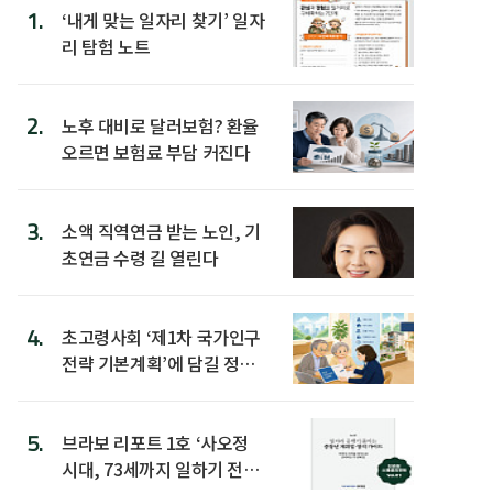
1.
‘내게 맞는 일자리 찾기’ 일자
리 탐험 노트
2.
노후 대비로 달러보험? 환율
오르면 보험료 부담 커진다
3.
소액 직역연금 받는 노인, 기
초연금 수령 길 열린다
4.
초고령사회 ‘제1차 국가인구
전략 기본계획’에 담길 정책
은
5.
브라보 리포트 1호 ‘사오정
시대, 73세까지 일하기 전략’