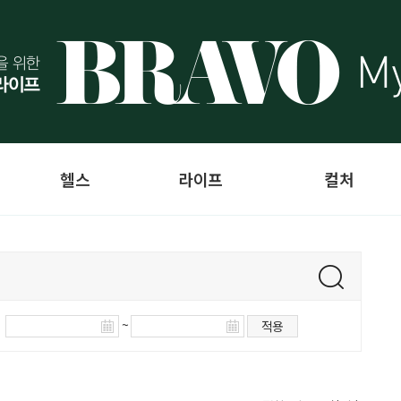
헬스
라이프
컬처
~
적용