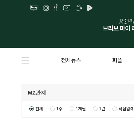
전체뉴스
피플
전체
1주
1개월
1년
직접입력