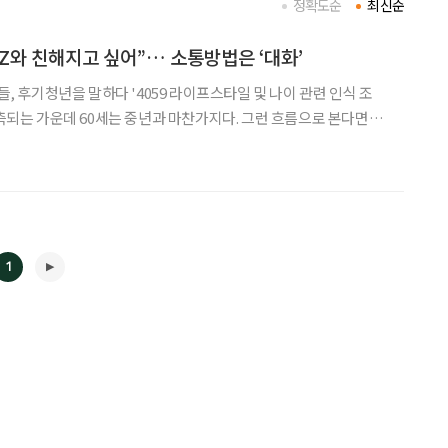
정확도순
최신순
MZ와 친해지고 싶어”… 소통방법은 ‘대화’
년들, 후기청년을 말하다 '4059 라이프스타일 및 나이 관련 인식 조
예측되는 가운데 60세는 중년과 마찬가지다. 그런 흐름으로 본다면
운 나이다. 중년도 청년도 아닌 그 사이 어디쯤 존재하는 세대를 말할
한 시점이다. 이에 본지는 지령 100호를 맞아
1
◀
▶