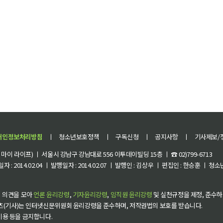
개인정보처리방침
ㅣ
청소년보호정책
ㅣ
구독신청
ㅣ
공지사항
ㅣ
기사제보/
이 라이프) ㅣ 서울시 강남구 강남대로 556 이투데이빌딩 15층 ㅣ ☎ 02)799-6713
 : 2014.02.04 ㅣ 발행일자 : 2014.02.07 ㅣ 발행인 : 김상우 ㅣ 편집인 : 한승훈 ㅣ
 의견을 모아
언론 윤리강령
,
기자윤리강령
,
임직원 윤리강령
및 실천규정을 제정, 준수하
츠(기사)는 인터넷신문위원회 윤리강령을 준수하며, 저작권법의 보호를 받습니다.
 이용 등을 금지합니다.