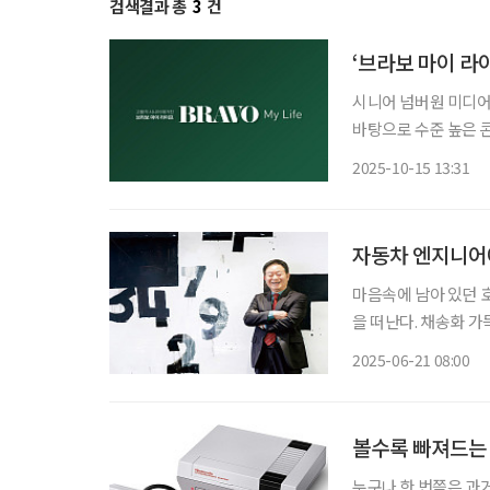
검색결과 총
3
건
‘브라보 마이 라
시니어 넘버원 미디어
바탕으로 수준 높은 
각 분야를 대표하는 
2025-10-15 13:31
단은 시니어 정책·복
자동차 엔지니어
마음속에 남아 있던 
을 떠난다. 채송화 가
있는 우주 공간에 다
2025-06-21 08:00
이런 새로운 관점에서
볼수록 빠져드는 
누구나 한 번쯤은 과