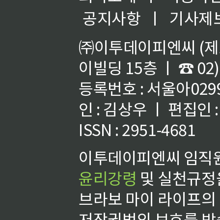
공지사항
ㅣ
기사제
㈜이투데이피엔씨 (제호
이빌딩 15층 ㅣ ☎ 02)
등록번호 : 서울아02992
인 : 김상우 ㅣ 편집인
ISSN : 2951-4681
이투데이피엔씨 임직원
윤리강령
및 실천규정을
브라보 마이 라이프의
저작권법의 보호를 받