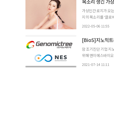
목소리 생긴 가상
가상인간 로지가 오는 8일 라디오에 나온다. 
지의 목소리를 ‘클로바 AI’ 
NES(Natural End
2022-05-06 11:55
제 사람이 40분 정도
[BioS]지노믹트
암 조기진단 기업 지노
위해 엔이에스바이오테크놀러
는 14일 NES의 지
2021-07-14 11:11
이를 통해 NES의 2