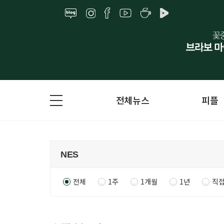
전체뉴스
피플
전체
1주
1개월
1년
직