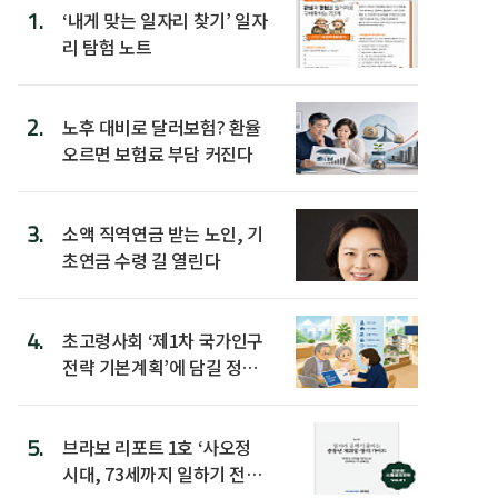
1.
‘내게 맞는 일자리 찾기’ 일자
리 탐험 노트
2.
노후 대비로 달러보험? 환율
오르면 보험료 부담 커진다
3.
소액 직역연금 받는 노인, 기
초연금 수령 길 열린다
4.
초고령사회 ‘제1차 국가인구
전략 기본계획’에 담길 정책
은
5.
브라보 리포트 1호 ‘사오정
시대, 73세까지 일하기 전략’