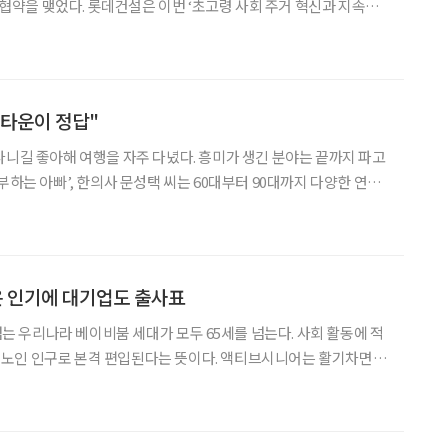
‘초고령 사회 주거 혁신과 지속가
비즈니스모델 개발 업무협약’을 통해 차별화된 시니어 서비스를 개
발, 서울 마곡지구에 공급하는 ‘VL르웨스트’에 적용한다고 밝혔다. ‘VL르웨스트’
버타운이 정답"
다니길 좋아해 여행을 자주 다녔다. 흥미가 생긴 분야는 끝까지 파고
부하는 아빠’, 한의사 문성택 씨는 60대부터 90대까지 다양한 연령
웠다. 식사만 잘 챙겨도 훨씬 나아질 텐데. 나이 들어서도 내 집,
향한 걱정이기도 했다. 그러던 어느 날 실버타운을 발
 인기에 대기업도 출사표
 넘는 우리나라 베이비붐 세대가 모두 65세를 넘는다. 사회 활동에 적
노인 인구로 본격 편입된다는 뜻이다. 액티브시니어는 활기차면서
어 한다. 생의 대부분을 도심에서 보낸 데다 내 집에서 나이 들고자
활을 즐기는 데 초점이 맞춰져 있던 시니어타운은 이