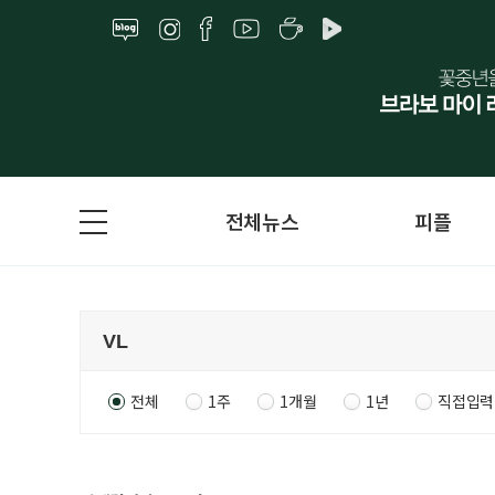
전체뉴스
피플
전체
1주
1개월
1년
직접입력