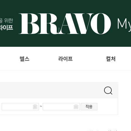
헬스
라이프
컬처
~
적용