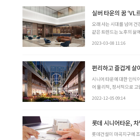
실버 타운의 꿈 ‘V
오래 사는 시대를 넘어 건강
같은 트렌드는 노후의 삶에
고 있는 ‘실버 타운’이 이 변화의 중심에 있다. 우리가
2023-03-08 11:16
한 일상 케어를 받는 것에
편리하고 즐겁게 살
시니어 타운에 대한 인식이
어 물리적, 정서적으로 고
접근성을 높여 효율적이고 긍정적인
2022-12-05 09:14
타이틀을 앞세운 근교형 시
롯데 시니어타운, 차
롯데건설이 마곡지구에 조