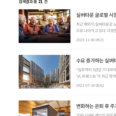
검색결과 총
21
건
실버타운 글로벌 시장
최근 해외의 실버타운은 노
으로 나아가고 있다. 다
서, 사회에서 고립되는 것
2023-11-06 09:21
수요 증가하는 실버타
“입주까지 5년은 기다려야
‘VL 르웨스트’가 최근 청
유명 인사도 관심을 보였다
2023-07-18 08:42
5년은 기다려야만 입주할 
변화하는 은퇴 후 주거
코로나19로 개인의 라이