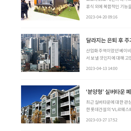
휴식 외에 복합적인 기능을 할 수
트렌드와 주거의식 변화에
2023-04-20 09:16
과, 현재 국민이 가장 중
달라지는 은퇴 후 주
산업화 주역이었던 베이비붐
서 보낼 것인지에 대해 고민하는 사람이 늘고 있다
대상으로 조사한 결과, 은퇴
2023-04-13 14:00
스’가 38%로 가장 높았다. 
‘분양형’ 실버타운 
최근 실버타운에 대한 관심도
한 롯데건설의 ‘VL르웨스트
장 인기가 높았던 ‘4군’(전용
2023-03-27 17:52
흥미가 생긴 당신은 더 많은