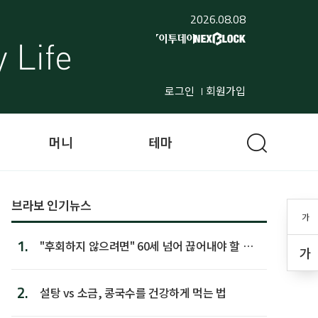
2026.08.08
로그인
회원가입
머니
테마
브라보 인기뉴스
가
1.
"후회하지 않으려면" 60세 넘어 끊어내야 할 사
가
람 1위
2.
설탕 vs 소금, 콩국수를 건강하게 먹는 법