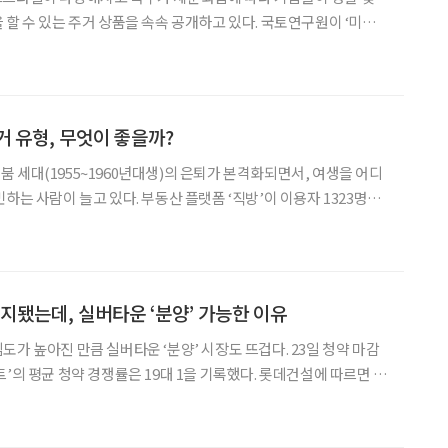
 있는 주거 상품을 속속 공개하고 있다. 국토연구원이 ‘미래
 따른 주거복지 대응전략’에서 주거에 대한 국민의식을 조사한 결
요하게 생각하는 주거 기능은 ‘주거·업무 등 복합적 기능의
거 유형, 무엇이 좋을까?
 세대(1955~1960년대생)의 은퇴가 본격화되면서, 여생을 어디
. 부동산 플랫폼 ‘직방’이 이용자 1323명을
 후 희망하는 주거 공간 형태는 ‘단독, 다가구, 전원주택, 타운하우
다음으로 ‘아파트’(35.4%), ‘
폐지됐는데, 실버타운 ‘분양’ 가능한 이유
가 높아진 만큼 실버타운 ‘분양’ 시장도 뜨겁다. 23일 청약 마감
’의 평균 청약 경쟁률은 19대 1을 기록했다. 롯데건설에 따르면 가
 103㎡)은 205대 1이라는 높은 경쟁률을 기록했다. 실버타운에
 정보를 찾아 나선다. 듣자 하니 실