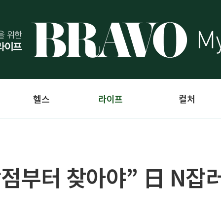
헬스
라이프
컬처
강점부터 찾아야” 日 N잡