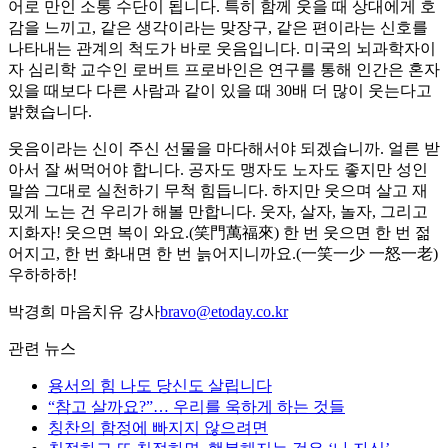
어로 만인 소통 수단이 됩니다. 특히 함께 웃을 때 상대에게 호
감을 느끼고, 같은 생각이라는 맞장구, 같은 편이라는 신호를
나타내는 관계의 척도가 바로 웃음입니다. 미국의 뇌과학자이
자 심리학 교수인 로버트 프로바인은 연구를 통해 인간은 혼자
있을 때보다 다른 사람과 같이 있을 때 30배 더 많이 웃는다고
밝혔습니다.
웃음이라는 신이 주신 선물을 마다해서야 되겠습니까. 얼른 받
아서 잘 써먹어야 합니다. 공자도 맹자도 노자도 좋지만 성인
말씀 그대로 실천하기 무척 힘듭니다. 하지만 웃으며 살고 재
밌게 노는 건 우리가 해볼 만합니다. 웃자, 살자, 놀자, 그리고
지화자! 웃으면 복이 와요.(笑門萬福來) 한 번 웃으면 한 번 젊
어지고, 한 번 화내면 한 번 늙어지니까요.(一笑一少 一怒一老)
우하하하!
박경희 마음치유 강사
bravo@etoday.co.kr
관련 뉴스
용서의 힘 나도 당신도 살립니다
“참고 살까요?”… 우리를 욱하게 하는 것들
칭찬의 함정에 빠지지 않으려면