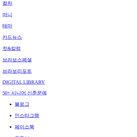
컬처
머니
테마
카드뉴스
컷&칼럼
브라보스페셜
브라보리포트
DIGITAL LIBRARY
50+ 시니어 신춘문예
블로그
인스타그램
페이스북