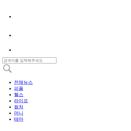
전체뉴스
피플
헬스
라이프
컬처
머니
테마