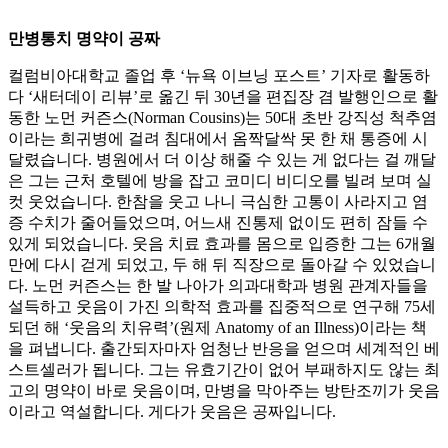
만병통치 명약이 공짜
컬럼비아대학교 졸업 후 ‘뉴욕 이브닝 포스트’ 기자로 활동하
다 ‘새터데이 리뷰’로 옮긴 뒤 30년을 편집장 겸 발행인으로 활
동한 노먼 커즌스(Norman Cousins)는 50대 초반 강직성 척추염
이라는 희귀병에 걸려 침대에서 옴짝달싹 못 한 채 통증에 시
달렸습니다. 병원에서 더 이상 해줄 수 있는 게 없다는 걸 깨달
은 그는 근처 호텔에 방을 잡고 코미디 비디오를 빌려 보며 실
컷 웃었습니다. 한참을 웃고 나니 극심한 고통이 사라지고 염
증 수치가 줄어들었으며, 어느새 진통제 없이도 편히 잠들 수
있게 되었습니다. 웃음 치료 효과를 몸으로 입증한 그는 6개월
만에 다시 걷게 되었고, 두 해 뒤 직장으로 돌아갈 수 있었습니
다. 노먼 커즌스는 한 발 나아가 의과대학과 병원 관계자들을
설득하고 웃음이 가진 의학적 효과를 집중적으로 연구해 75세
되던 해 ‘웃음의 치유력’(원제 Anatomy of an Illness)이라는 책
을 펴냅니다. 출간되자마자 엄청난 반응을 얻으며 세계적인 베
스트셀러가 됩니다. 그는 유효기간이 없어 부패하지도 않는 최
고의 명약이 바로 웃음이며, 만병을 막아주는 방탄조끼가 웃음
이라고 역설합니다. 게다가 웃음은 공짜입니다.