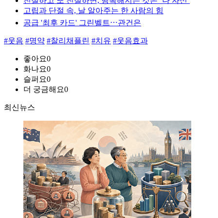
친절하고 또 친절하면, 행복해지는 것은 ‘나 자신’
고립과 단절 속, 날 알아주는 한 사람의 힘
공급 '최후 카드' 그린벨트⋯관건은
#웃음
#명약
#찰리채플린
#치유
#웃음효과
좋아요
0
화나요
0
슬퍼요
0
더 궁금해요
0
최신뉴스