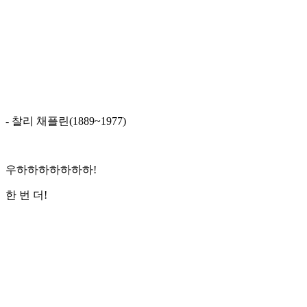
- 찰리 채플린(1889~1977)
우하하하하하하하!
한 번 더!