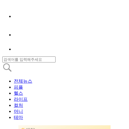
전체뉴스
피플
헬스
라이프
컬처
머니
테마