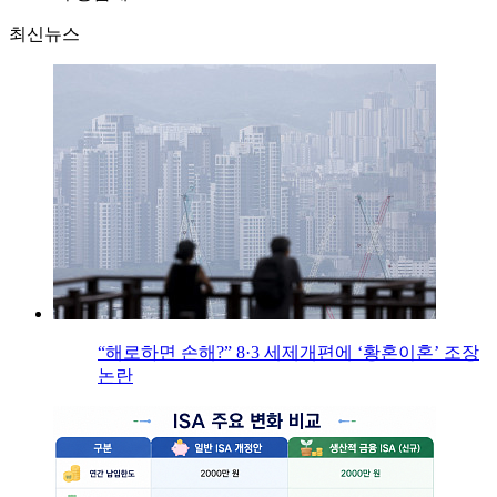
최신뉴스
“해로하면 손해?” 8·3 세제개편에 ‘황혼이혼’ 조장
논란