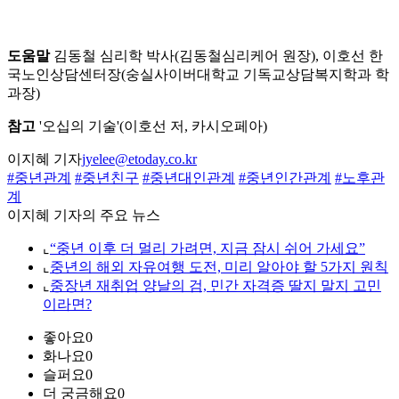
도움말
김동철 심리학 박사(김동철심리케어 원장), 이호선 한
국노인상담센터장(숭실사이버대학교 기독교상담복지학과 학
과장)
참고
'오십의 기술'(이호선 저, 카시오페아)
이지혜 기자
jyelee@etoday.co.kr
#중년관계
#중년친구
#중년대인관계
#중년인간관계
#노후관
계
이지혜 기자의 주요 뉴스
⌞
“중년 이후 더 멀리 가려면, 지금 잠시 쉬어 가세요”
⌞
중년의 해외 자유여행 도전, 미리 알아야 할 5가지 원칙
⌞
중장년 재취업 양날의 검, 민간 자격증 딸지 말지 고민
이라면?
좋아요
0
화나요
0
슬퍼요
0
더 궁금해요
0