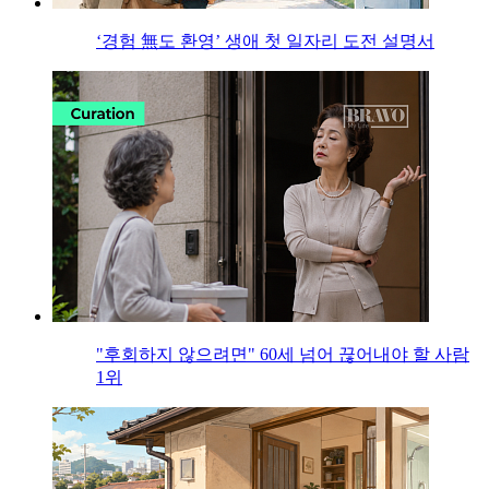
‘경험 無도 환영’ 생애 첫 일자리 도전 설명서
"후회하지 않으려면" 60세 넘어 끊어내야 할 사람
1위