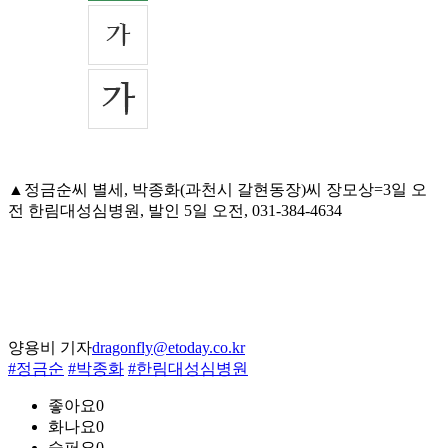
▲정금순씨 별세, 박종화(과천시 갈현동장)씨 장모상=3일 오
전 한림대성심병원, 발인 5일 오전, 031-384-4634
양용비 기자
dragonfly@etoday.co.kr
#정금순
#박종화
#한림대성심병원
좋아요
0
화나요
0
슬퍼요
0