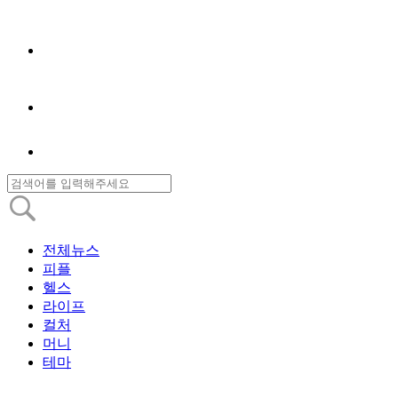
전체뉴스
피플
헬스
라이프
컬처
머니
테마