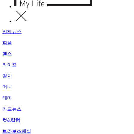
전체뉴스
피플
헬스
라이프
컬처
머니
테마
카드뉴스
컷&칼럼
브라보스페셜