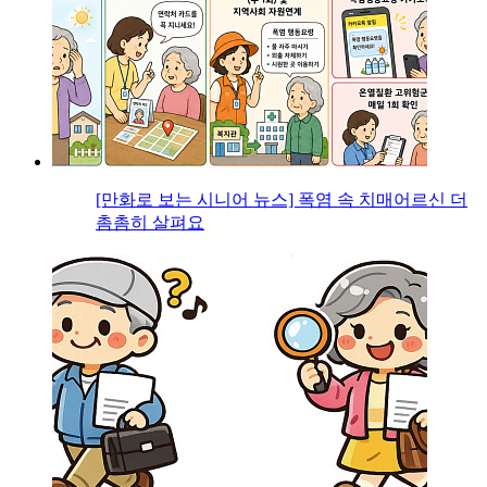
[만화로 보는 시니어 뉴스] 폭염 속 치매어르신 더
촘촘히 살펴요