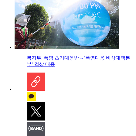
복지부, 폭염 초기대응반→‘폭염대응 비상대책본
부’ 격상 대응