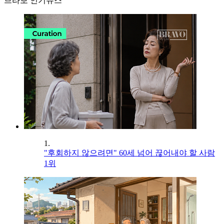
브라보 인기뉴스
1.
"후회하지 않으려면" 60세 넘어 끊어내야 할 사람
1위