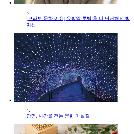
3.
[브라보 문화 이슈] 유방암 투병 후 더 단단해진 박
미선
4.
광명, 시간을 걷는 문화 마실길