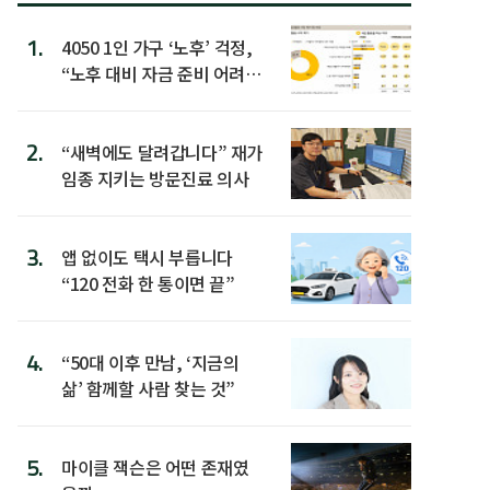
1.
4050 1인 가구 ‘노후’ 걱정,
“노후 대비 자금 준비 어려
워”
2.
“새벽에도 달려갑니다” 재가
임종 지키는 방문진료 의사
3.
앱 없이도 택시 부릅니다
“120 전화 한 통이면 끝”
4.
“50대 이후 만남, ‘지금의
삶’ 함께할 사람 찾는 것”
5.
마이클 잭슨은 어떤 존재였