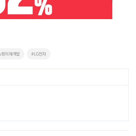
쇼핑의재개발
#LG전자