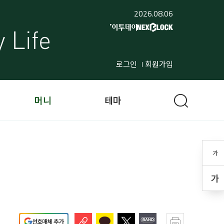
2026.08.06
로그인
회원가입
머니
테마
가
가
선호매체 추가