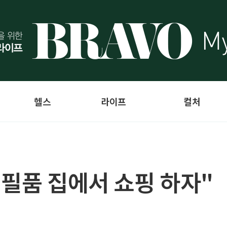
헬스
라이프
컬처
생필품 집에서 쇼핑 하자"