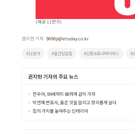
(제공 11번가)
권지현 기자
9090ji@etoday.co.kr
#11번가
#월간십일절
#신종코로나바이러스
#
권지현 기자의 주요 뉴스
전우야, 99세까지 88하게 같이 가자
박연재 변호사, 옳은 것을 알리고 정의롭게 살다
집의 가치를 높여주는 인테리어