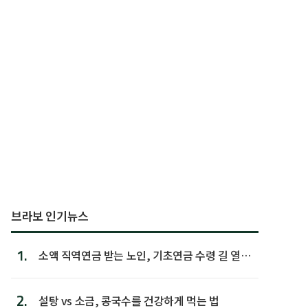
브라보 인기뉴스
1.
소액 직역연금 받는 노인, 기초연금 수령 길 열린
다
2.
설탕 vs 소금, 콩국수를 건강하게 먹는 법