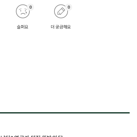
0
0
슬퍼요
더 궁금해요