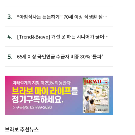
3.
“아침식사는 든든하게” 70세 이상 식생활 점수
가장 높아
4.
[Trend&Bravo] 거절 못 하는 시니어가 끊어야
할 행동 5
5.
65세 이상 국민연금 수급자 비중 80% ‘돌파’
브라보 추천뉴스