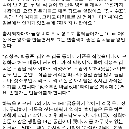
박이 난 거죠. 두 달, 석 달에 한 번씩 영화를 제작해 13편까지
나왔어요. 요즘 젊은이들도 제목 정도는 알잖아요. ‘정사수표’,
‘욕탕 속의 여자들’, 그리고 대히트를 친 영화가 ‘마가씨’예요.
일본에서 인기가 있었는데 7편까지 나왔어요.”
출시되자마자 곧장 비디오 시장으로 흘러들어가는 16mm 저예
산 B급 영화를 만들면서도 그는 연출력이 좋은 감독들을 영입
했다.
“김성수, 박용준, 김인수 감독 등이 메가폰을 잡았습니다. 에로
영화라 해도 내용이 탄탄하니까 잘 팔렸어요. 특히 김성수 감
독은 조명을 써서 야하게 찍었어요. 조명이 야해.(웃음) 애마부
인도 만든 분인데 작품을 제작할 때마다 정말 공을 많이 들입
니다. 젖소부인 시리즈로 찍고 싶은 아이템은 있지만 아직은
얘기를 못합니다. ‘젖소부인 바람났네’ 타이들은 저밖에 못 써
요. 언젠가는 만들어볼까 합니다.”
하늘을 찌르던 그의 기세도 IMF 금융위기 앞에서 결국 무너졌
다. 무리하게 건물을 짓는 바람에 열심히 벌어놓은 돈을 하루
아침에 날리고 말았다. 이후 베트남으로 갔다가 미국에 정착해
은둔자 같은 생활을 14년 동안이나 했다. 지금 아무것도 없는
신세라고 말하는 배우 한지일은 가방에 ‘한정환’이라는 본명