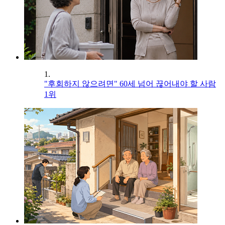
1.
"후회하지 않으려면" 60세 넘어 끊어내야 할 사람
1위