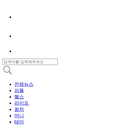
전체뉴스
피플
헬스
라이프
컬처
머니
테마