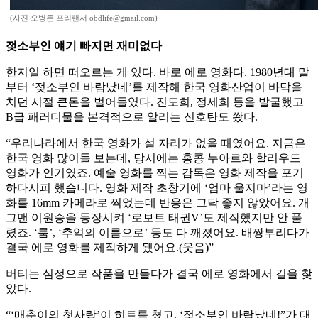
(사진 오병돈 프리랜서 obdlife@gmail.com)
젖소부인 얘기 빠지면 재미없다
한지일 하면 떠오르는 게 있다. 바로 에로 영화다. 1980년대 말
부터 ‘젖소부인 바람났네’를 제작해 한국 영화산업이 바닥을
치던 시절 큰돈을 벌어들였다. 진도희, 정세희 등을 발굴했고
B급 패러디물을 본격적으로 알리는 신호탄도 쐈다.
“우리나라에서 한국 영화가 설 자리가 없을 때였어요. 지금은
한국 영화 많이들 보는데, 당시에는 홍콩 누아르와 할리우드
영화가 인기였죠. 예술 영화를 찍는 감독은 영화 제작을 포기
하다시피 했습니다. 영화 제작 초창기에 ‘엄마 울지마’라는 영
화를 16mm 카메라로 찍었는데 반응은 그닥 좋지 않았어요. 개
그맨 이원승을 등장시켜 ‘로보트 태권V’도 제작했지만 안 풀
렸죠. ‘룸’, ‘추억의 이름으로’ 등도 다 깨졌어요. 배짱부리다가
결국 에로 영화를 제작하게 됐어요.(웃음)”
버티는 심정으로 작품을 만들다가 결국 에로 영화에서 길을 찾
았다.
“‘매춘이의 첫사랑’이 히트를 쳤고, ‘젖소부인 바람났네!”가 대