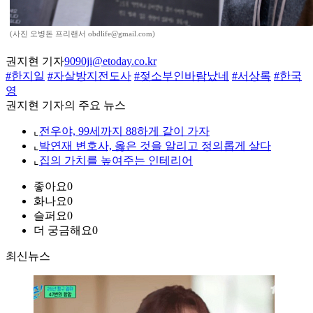
(사진 오병돈 프리랜서 obdlife@gmail.com)
권지현 기자
9090ji@etoday.co.kr
#한지일
#자살방지전도사
#젖소부인바람났네
#서상록
#한국
영
권지현 기자의 주요 뉴스
⌞
전우야, 99세까지 88하게 같이 가자
⌞
박연재 변호사, 옳은 것을 알리고 정의롭게 살다
⌞
집의 가치를 높여주는 인테리어
좋아요
0
화나요
0
슬퍼요
0
더 궁금해요
0
최신뉴스