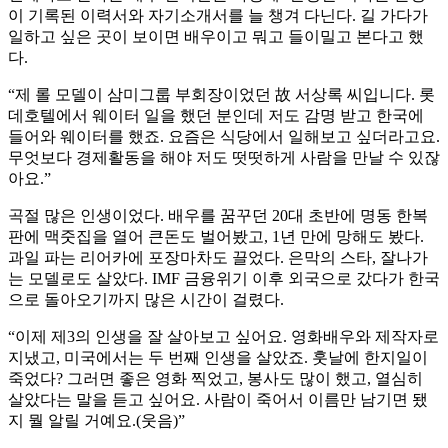
이 기록된 이력서와 자기소개서를 늘 챙겨 다닌다. 길 가다가
일하고 싶은 곳이 보이면 배우이고 뭐고 들이밀고 본다고 했
다.
“제 롤 모델이 삼미그룹 부회장이었던 故 서상록 씨입니다. 롯
데호텔에서 웨이터 일을 했던 분인데 저도 감명 받고 한국에
들어와 웨이터를 했죠. 요즘은 식당에서 일해보고 싶더라고요.
무엇보다 경제활동을 해야 저도 떳떳하게 사람을 만날 수 있잖
아요.”
곡절 많은 인생이었다. 배우를 꿈꾸던 20대 초반에 명동 한복
판에 맥줏집을 열어 큰돈도 벌어봤고, 1년 만에 망해도 봤다.
과일 파는 리어카에 포장마차도 끌었다. 은막의 스타, 잘나가
는 모델로도 살았다. IMF 금융위기 이후 외국으로 갔다가 한국
으로 돌아오기까지 많은 시간이 걸렸다.
“이제 제3의 인생을 잘 살아보고 싶어요. 영화배우와 제작자로
지냈고, 미국에서는 두 번째 인생을 살았죠. 훗날에 한지일이
죽었다? 그러면 좋은 영화 찍었고, 봉사도 많이 했고, 열심히
살았다는 말을 듣고 싶어요. 사람이 죽어서 이름만 남기면 됐
지 뭘 알릴 거예요.(웃음)”