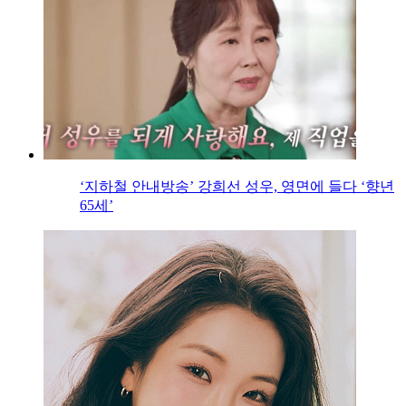
‘지하철 안내방송’ 강희선 성우, 영면에 들다 ‘향년
65세’