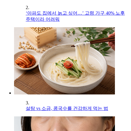
2.
‘아파도 집에서 늙고 싶어…’ 고령 가구 40% 노후
주택이라 어려워
3.
설탕 vs 소금, 콩국수를 건강하게 먹는 법