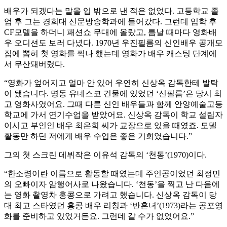
배우가 되겠다는 말을 입 밖으로 낸 적은 없었다. 고등학교 졸
업 후 그는 경희대 신문방송학과에 들어갔다. 그런데 입학 후
CF모델을 하더니 패션쇼 무대에 올랐고, 틈날 때마다 영화배
우 오디션도 보러 다녔다. 1970년 우진필름의 신인배우 공개모
집에 뽑혀 첫 영화를 찍나 했는데 영화가 배우 캐스팅 단계에
서 무산돼버렸다.
“영화가 엎어지고 얼마 안 있어 우연히 신상옥 감독한테 발탁
이 됐습니다. 명동 유네스코 건물에 있었던 ‘신필름’은 당시 최
고 영화사였어요. 그때 다른 신인 배우들과 함께 안양예술고등
학교에 가서 연기수업을 받았어요. 신상옥 감독이 학교 설립자
이시고 부인인 배우 최은희 씨가 교장으로 있을 때였죠. 모델
활동만 하던 저에게 배우 수업은 좋은 기회였습니다.”
그의 첫 스크린 데뷔작은 이유석 감독의 ‘천동’(1970)이다.
“한소령이란 이름으로 활동할 때였는데 주인공이었던 최정민
의 오빠이자 암행어사로 나왔습니다. ‘천동’을 찍고 난 다음에
는 영화 촬영차 홍콩으로 가려고 했습니다. 신상옥 감독이 당
대 최고 스타였던 홍콩 배우 리칭과 ‘반혼녀’(1973)라는 공포영
화를 준비하고 있었거든요. 그런데 갈 수가 없었어요.”