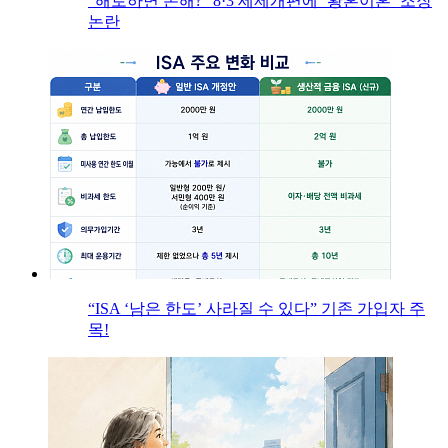
“해로하면 손해?” 8·3 세제개편에 ‘황혼이혼’ 조장
논란
“ISA ‘남은 한도’ 사라질 수 있다” 기존 가입자 주
목!