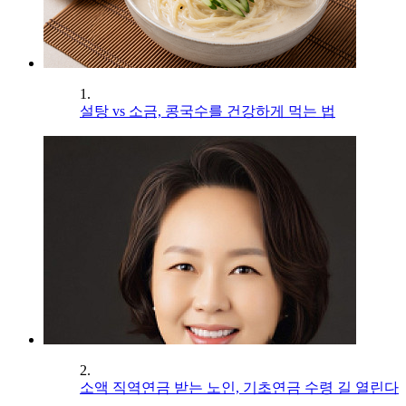
1.
설탕 vs 소금, 콩국수를 건강하게 먹는 법
2.
소액 직역연금 받는 노인, 기초연금 수령 길 열린다