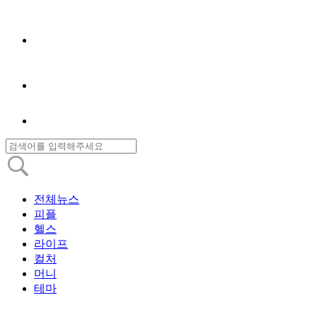
전체뉴스
피플
헬스
라이프
컬처
머니
테마