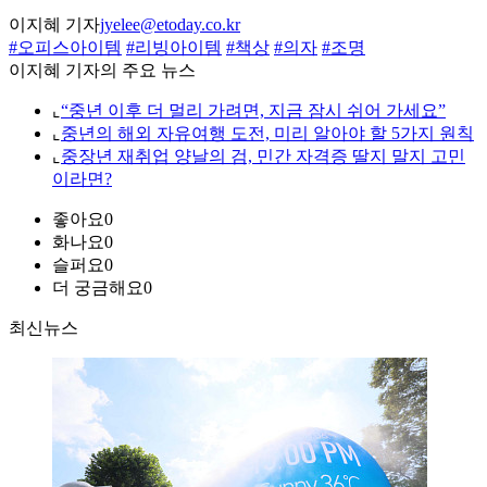
이지혜 기자
jyelee@etoday.co.kr
#오피스아이템
#리빙아이템
#책상
#의자
#조명
이지혜 기자의 주요 뉴스
⌞
“중년 이후 더 멀리 가려면, 지금 잠시 쉬어 가세요”
⌞
중년의 해외 자유여행 도전, 미리 알아야 할 5가지 원칙
⌞
중장년 재취업 양날의 검, 민간 자격증 딸지 말지 고민
이라면?
좋아요
0
화나요
0
슬퍼요
0
더 궁금해요
0
최신뉴스