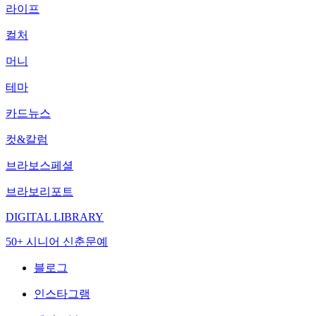
라이프
컬처
머니
테마
카드뉴스
컷&칼럼
브라보스페셜
브라보리포트
DIGITAL LIBRARY
50+ 시니어 신춘문예
블로그
인스타그램