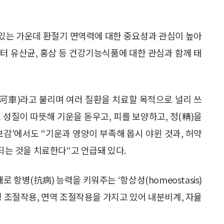
있는 가운데 환절기 면역력에 대한 중요성과 관심이 높아
부터 유산균, 홍삼 등 건강기능식품에 대한 관심과 함께 태
紫河車)라고 불리며 여러 질환을 치료할 목적으로 널리 쓰
 성질이 따뜻해 기운을 돋우고, 피를 보양하고, 정(精)을
보감’에서도 “기운과 영양이 부족해 몹시 야윈 것과, 허약
 되는 것을 치료한다“고 언급돼 있다.
 항병(抗病) 능력을 키워주는 ‘항상성(homeostasis)
경 조절작용, 면역 조절작용을 가지고 있어 내분비계, 자율