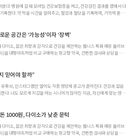
어왔다. 병원에 갈 때 모바일 건강보험증을 켜고, 건강검진 결과를 앱에서 다
 기록한다. 약 먹을 시간을 알려주고, 혈압과 혈당을 기록하며, 기억력 훈련
치와 스마트링 같은 웨어러블 기기로 몸의 변화를 더 자주, 더 가까이에서
스마트한 습관, 디지털 건강관리를 시작해보자. 건강 앱이라고 하면 스마트
다. 하지만 시니어에게 가장 먼저 필요한 디지털 건강 도구는 의외로
로운 공간은 ‘가능성’이자 ‘장벽’
 다이소, 젊은 취향과 감각으로 건강을 제안하는 웰니스 특화 매장 올리브
식)을 대형마트처럼 비교 구매하는 창고형 약국, 간편한 검사와 상담을 결
능식품을 구입하는 공간이 약국 안팎으로 넓어지고 있다. 가격은 매력적이
을 어떻게 골라야 할지는 더 어려워졌다. 새로운 건강 소비 공간을 어떻게 이
살펴봤다. 다이소, 올리브베러, 창고형·체험형 약국까지. 건기식을 구매할
까지 믿어야 할까”
유튜브, 인스타그램만 열어도 각종 영양제 광고가 쏟아진다. 건강과 젊음
한다. 나도 모르게 지갑을 여는 시니어가 많아진 지금, 자신에게 맞는 영양
지고 있다. 지금 대한민국은 장수 시대와 맞물려 안티에이징 열풍이 거세
아 헤맸던 중국 진나라 황제 ‘진시황’을 떠올리게 하는, 이른바 ‘현대판 진시
쳐지고 있다. 연예인과 인플루언서가 추천하는 제품 광고를 보다 보면, 그
돈 1000원, 다이소가 낮춘 문턱
 다이소, 젊은 취향과 감각으로 건강을 제안하는 웰니스 특화 매장 올리브
식)을 대형마트처럼 비교 구매하는 창고형 약국, 간편한 검사와 상담을 결
능식품을 구입하는 공간이 약국 안팎으로 넓어지고 있다. 가격은 매력적이