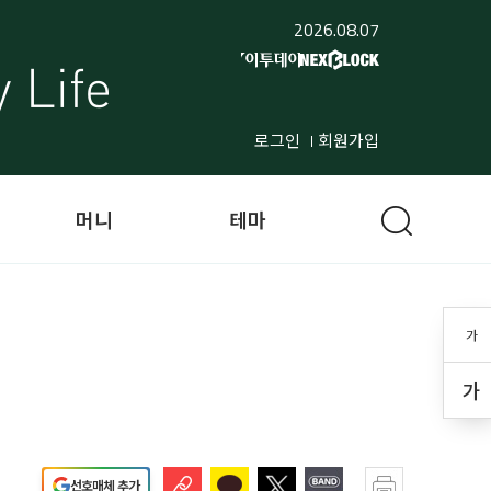
2026.08.07
로그인
회원가입
머니
테마
가
가
선호매체 추가