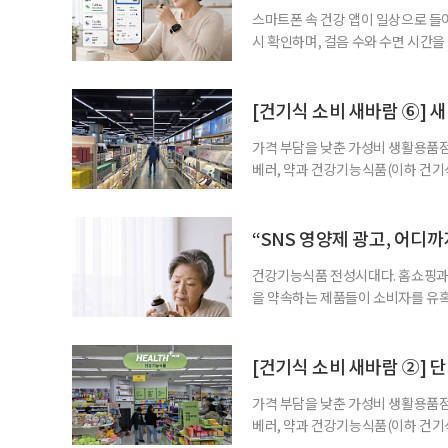
스마트폰 속 건강 앱이 일상으로 들
시 확인하며, 걸음 수와 수면 시간을
을 돕는 앱도 있다. 여기에 스마트워
살피기도 한다. 건강상태를 살피는 
워치나 운동 앱을 먼저 떠올리기 쉽
[건기식 소비 새바람 ⑥] 새
가격 부담을 낮춘 가성비 생활용품점
베러, 약과 건강기능식품(이하 건기
합한 체험형 약국까지. 약과 건강기
고 선택지는 많아졌다. 하지만 무엇
용하면 좋을지 현장을 직접 방문해 
“SNS 영양제 광고, 어디
수
건강기능식품 전성시대다. 홈쇼핑과 
을 약속하는 제품들이 소비자를 유혹
제를 고르는 기준이 무엇보다 중요해
다. 특히 영생을 꿈꾸며 불로초를 찾
황 프로젝트’가 SNS를 중심으로 펼
[건기식 소비 새바람 ②] 단
가격 부담을 낮춘 가성비 생활용품점
베러, 약과 건강기능식품(이하 건기
합한 체험형 약국까지. 약과 건강기