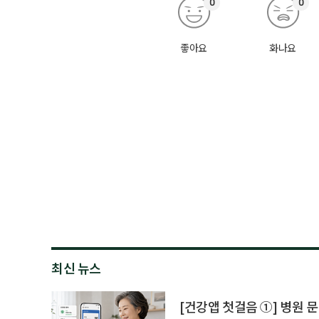
0
0
좋아요
화나요
최신 뉴스
[건강앱 첫걸음 ①] 병원 문