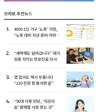
브라보 추천뉴스
1.
4050 1인 가구 ‘노후’ 걱정,
“노후 대비 자금 준비 어려
워”
2.
“새벽에도 달려갑니다” 재가
임종 지키는 방문진료 의사
3.
앱 없이도 택시 부릅니다
“120 전화 한 통이면 끝”
4.
“50대 이후 만남, ‘지금의
삶’ 함께할 사람 찾는 것”