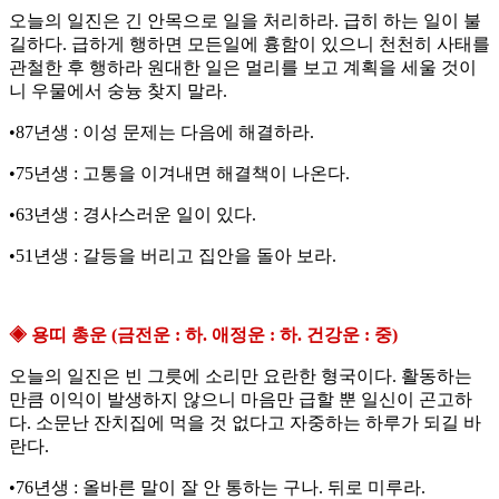
오늘의 일진은 긴 안목으로 일을 처리하라. 급히 하는 일이 불
길하다. 급하게 행하면 모든일에 흉함이 있으니 천천히 사태를
관철한 후 행하라 원대한 일은 멀리를 보고 계획을 세울 것이
니 우물에서 숭늉 찾지 말라.
•87년생 : 이성 문제는 다음에 해결하라.
•75년생 : 고통을 이겨내면 해결책이 나온다.
•63년생 : 경사스러운 일이 있다.
•51년생 : 갈등을 버리고 집안을 돌아 보라.
◈ 용띠 총운 (금전운 : 하. 애정운 : 하. 건강운 : 중)
오늘의 일진은 빈 그릇에 소리만 요란한 형국이다. 활동하는
만큼 이익이 발생하지 않으니 마음만 급할 뿐 일신이 곤고하
다. 소문난 잔치집에 먹을 것 없다고 자중하는 하루가 되길 바
란다.
•76년생 : 올바른 말이 잘 안 통하는 구나. 뒤로 미루라.