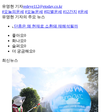
유영현 기자
redeye112@etoday.co.kr
#오늘의운세
#오늘운세
#띠별운세
#12간지
#운세
유영현 기자의 주요 뉴스
⌞
단종은 왜 현재로 소환돼 재해석될까
좋아요
0
화나요
0
슬퍼요
0
더 궁금해요
0
최신뉴스