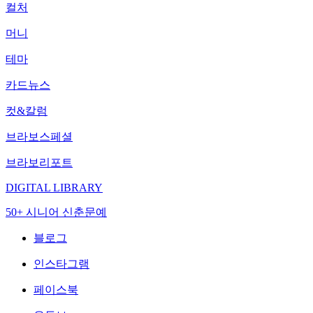
컬처
머니
테마
카드뉴스
컷&칼럼
브라보스페셜
브라보리포트
DIGITAL LIBRARY
50+ 시니어 신춘문예
블로그
인스타그램
페이스북