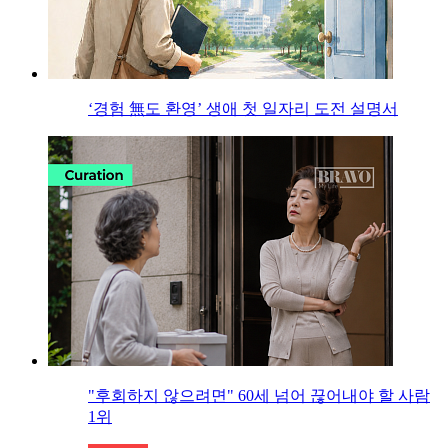
‘경험 無도 환영’ 생애 첫 일자리 도전 설명서
"후회하지 않으려면" 60세 넘어 끊어내야 할 사람
1위