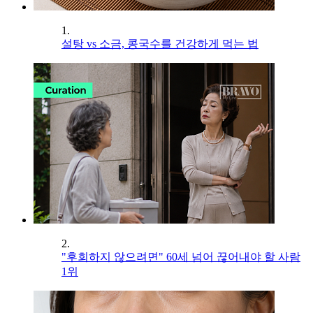
1.
설탕 vs 소금, 콩국수를 건강하게 먹는 법
2.
"후회하지 않으려면" 60세 넘어 끊어내야 할 사람
1위