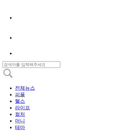
전체뉴스
피플
헬스
라이프
컬처
머니
테마