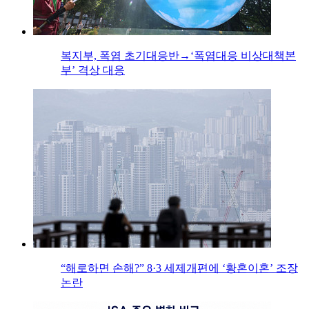
복지부, 폭염 초기대응반→‘폭염대응 비상대책본
부’ 격상 대응
“해로하면 손해?” 8·3 세제개편에 ‘황혼이혼’ 조장
논란