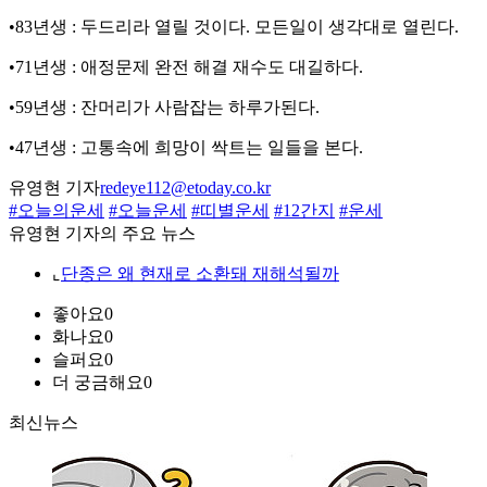
•83년생 : 두드리라 열릴 것이다. 모든일이 생각대로 열린다.
•71년생 : 애정문제 완전 해결 재수도 대길하다.
•59년생 : 잔머리가 사람잡는 하루가된다.
•47년생 : 고통속에 희망이 싹트는 일들을 본다.
유영현 기자
redeye112@etoday.co.kr
#오늘의운세
#오늘운세
#띠별운세
#12간지
#운세
유영현 기자의 주요 뉴스
⌞
단종은 왜 현재로 소환돼 재해석될까
좋아요
0
화나요
0
슬퍼요
0
더 궁금해요
0
최신뉴스