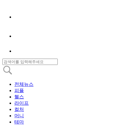
전체뉴스
피플
헬스
라이프
컬처
머니
테마