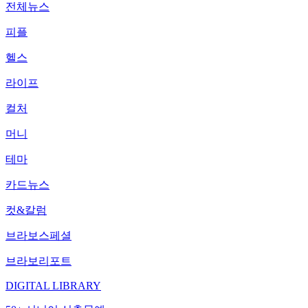
전체뉴스
피플
헬스
라이프
컬처
머니
테마
카드뉴스
컷&칼럼
브라보스페셜
브라보리포트
DIGITAL LIBRARY