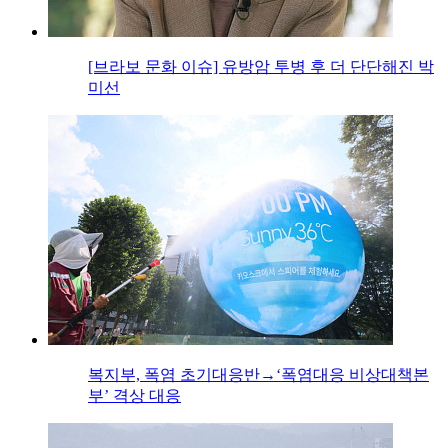
[브라보 문화 이슈] 유방암 투병 후 더 단단해진 박
미선
복지부, 폭염 초기대응반→‘폭염대응 비상대책본
부’ 격상 대응