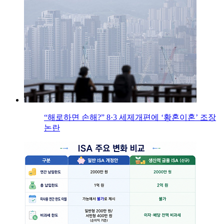
“해로하면 손해?” 8·3 세제개편에 ‘황혼이혼’ 조장
논란