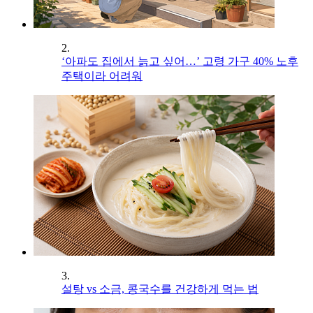
2.
‘아파도 집에서 늙고 싶어…’ 고령 가구 40% 노후
주택이라 어려워
3.
설탕 vs 소금, 콩국수를 건강하게 먹는 법