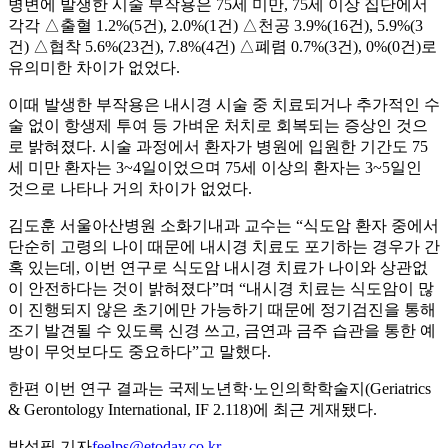
병변에 발생한 시술 부작용은 75세 미만, 75세 이상 집단에서
각각 △출혈 1.2%(5건), 2.0%(1건) △천공 3.9%(16건), 5.9%(3
건) △협착 5.6%(23건), 7.8%(4건) △폐렴 0.7%(3건), 0%(0건)로
유의미한 차이가 없었다.
이때 발생한 부작용은 내시경 시술 중 치료되거나 추가적인 수
술 없이 항생제 투여 등 가벼운 처치로 회복되는 증상인 것으
로 밝혀졌다. 시술 과정에서 환자가 병원에 입원한 기간도 75
세 미만 환자는 3~4일이었으며 75세 이상의 환자는 3~5일인
것으로 나타나 거의 차이가 없었다.
김도훈 서울아산병원 소화기내과 교수는 “식도암 환자 중에서
단순히 고령의 나이 때문에 내시경 치료도 포기하는 경우가 간
혹 있는데, 이번 연구로 식도암 내시경 치료가 나이와 상관없
이 안전하다는 것이 밝혀졌다”며 “내시경 치료는 식도암이 많
이 진행되지 않은 초기에만 가능하기 때문에 정기검진을 통해
조기 발견될 수 있도록 신경 쓰고, 금연과 금주 습관을 통한 예
방이 무엇보다도 중요하다”고 말했다.
한편 이번 연구 결과는 국제노년학·노인의학학술지(Geriatrics
& Gerontology International, IF 2.118)에 최근 게재됐다.
박성필 기자
feelps@etoday.co.kr