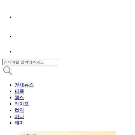
전체뉴스
피플
헬스
라이프
컬처
머니
테마