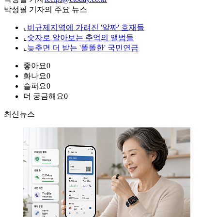
박성필 기자의 주요 뉴스
⌞
비규제지역에 가려진 '알짜' 호재들
⌞
숫자로 알아보는 추억의 앨범들
⌞
늦추면 더 받는 '똘똘한' 국민연금
좋아요
0
화나요
0
슬퍼요
0
더 궁금해요
0
최신뉴스