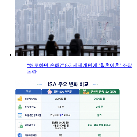
“해로하면 손해?” 8·3 세제개편에 ‘황혼이혼’ 조장
논란