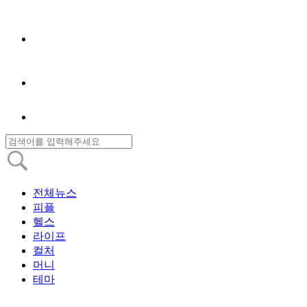
전체뉴스
피플
헬스
라이프
컬처
머니
테마