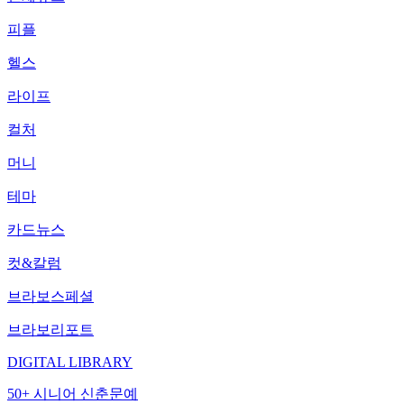
피플
헬스
라이프
컬처
머니
테마
카드뉴스
컷&칼럼
브라보스페셜
브라보리포트
DIGITAL LIBRARY
50+ 시니어 신춘문예