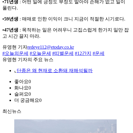
•71년생
: 어떤 일에 긍정도 부정도 말아야 손해가 없고 일이
풀린다.
•59년생
: 매매로 인한 이익이 크니 지금이 적절한 시기로다.
•47년생
: 목적하는 일은 어려우니 고집스럽게 한가지 일만 잡
고 시간 끌지 마라.
유영현 기자
redeye112@etoday.co.kr
#오늘의운세
#오늘운세
#띠별운세
#12간지
#운세
유영현 기자의 주요 뉴스
⌞
단종은 왜 현재로 소환돼 재해석될까
좋아요
0
화나요
0
슬퍼요
0
더 궁금해요
0
최신뉴스