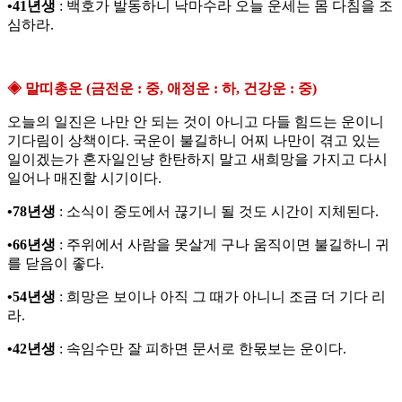
•41년생
: 백호가 발동하니 낙마수라 오늘 운세는 몸 다침을 조
심하라.
◈ 말띠총운 (금전운 : 중, 애정운 : 하, 건강운 : 중)
오늘의 일진은 나만 안 되는 것이 아니고 다들 힘드는 운이니
기다림이 상책이다. 국운이 불길하니 어찌 나만이 겪고 있는
일이겠는가 혼자일인냥 한탄하지 말고 새희망을 가지고 다시
일어나 매진할 시기이다.
•78년생
: 소식이 중도에서 끊기니 될 것도 시간이 지체된다.
•66년생
: 주위에서 사람을 못살게 구나 움직이면 불길하니 귀
를 닫음이 좋다.
•54년생
: 희망은 보이나 아직 그 때가 아니니 조금 더 기다 리
라.
•42년생
: 속임수만 잘 피하면 문서로 한몫보는 운이다.