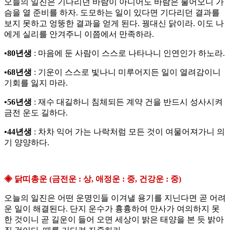
오늘의 일진은 기다리던 바람이 아니어도 바람은 불어오니 가
슴을 열 준비를 하자. 도모하는 일이 있다면 기다리던 결과를
보지 못하고 엉뚱한 결과을 얻게 된다. 꿩대신 닭이라. 이도 나
에게 실리를 안겨주니 이쯤에서 만족하라.
•80년생
: 마음에 둔 사람이 스스로 나타나니 인연인가 하노라.
•68년생
: 기운이 스스로 빛나니 미루어지든 일이 열려감이니
기회를 잃지 마라.
•56년생
: 재수 대길하니 침체되든 계약 건을 반드시 성사시켜
금전 운도 길하다.
•44년생
: 차차 익어 가는 나락처럼 모든 것이 여물어져가니 의
기 양양하다.
◈ 닭띠총운 (금전운 : 상, 애정운 : 중, 건강운 : 중)
오늘의 일진은 어떤 운명인들 이겨낼 용기를 지닌다면 곧 어려
운 일이 해결된다. 단지 운수가 흉흉하여 만사가 여의하지 못
한 것이니 곧 길운이 들어 오면 세상이 밝은 태양을 본 듯 밝아