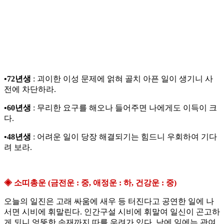
•72년생
: 괴이한 이성 문제에 얽혀 골치 아픈 일이 생기니 사
전에 차단하라.
•60년생
: 무리한 요구를 해오나 들어주면 나에게도 이득이 크
다.
•48년생
: 어려운 일이 당장 해결되기는 힘드니 우회하여 기다
려 보라.
◈ 소띠총운 (금전운 : 중, 애정운 : 하, 건강운 : 중)
오늘의 일진은 고래 싸움에 새우 등 터진다고 공연한 일에 나
서면 시비에 휘말린다. 인간구설 시비에 휘말여 일신이 곤고하
게 되니 엉뚱한 손재까지 따를 우려가 있다. 남에 일에는 관여