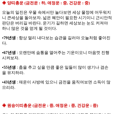
◈ 양띠총운 (금전운 : 하, 애정운 : 중, 건강운 : 중)
오늘의 일진은 우물 속에서만 놀다보면 세상 물정에 어두워지
니 큰세상을 돌아보자. 넓은 혜안이 필요한 시기이니 근시안적
판단은 버리길 바란다. 운기가 길하면 세상보는 눈도 커져야
하니 많은 것을 얻게 될 것이다.
•79년생
: 항상 멀리 내다보는 습관을 길러야 오늘처럼 좋아진
다.
•67년생
: 오랜만에 숨통을 열어주는 기운이오니 마음껏 진행
시켜보자.
•55년생
: 춤을 추고 싶을 만큼 좋은 일들이 많이 생기나 겸손
을 유지하라.
•43년생
: 재운이 사방에 있으니 금전을 움직여보면 소득이 많
으리라.
◈ 원숭이띠총운 (금전운 : 중, 애정운 : 중, 건강운 : 중)